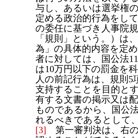
与し、あるいは選挙権
定める政治的行為をし
の委任に基づき人事院規則
「規則」という。）は
為」の具体的内容を定
者に対しては、国公法11
は10万円以下の罰金を
人の前記行為は、規則5項
支持することを目的と
有する文書の掲示又は
ものであるから、国公法1
れるべきであるとして
[3]
第一審判決は、右の