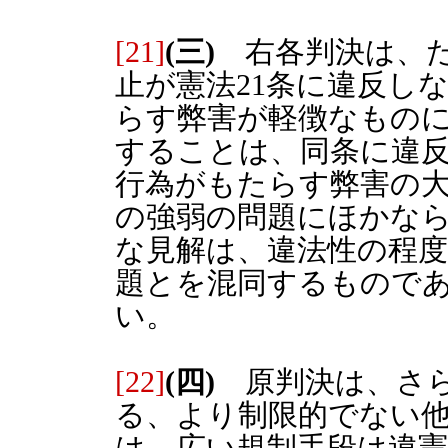
[21]
(三)
右各判決は、た
止が憲法21条に違反し
らす弊害が軽徴なもの
することは、同条に違
行為がもたらす弊害の
の強弱の問題にほかな
な見解は、違法性の程
題とを混同するもので
い。
[22]
(四)
原判決は、さら
る、より制限的でない
は、広い規制手段は違