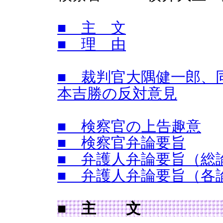
■ 主 文
■ 理 由
■ 裁判官大隅健一郎、
本吉勝の反対意見
■ 検察官の上告趣意
■ 検察官弁論要旨
■ 弁護人弁論要旨（総
■ 弁護人弁論要旨（各
■ 主 文