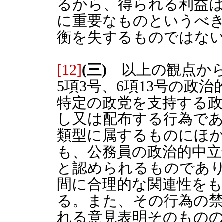
るから、得られる利益
に重要なものというべ
衡を失するものではな
[12]
(三)
以上の観点から
5項3号、6項13号の政
特定の政党を支持する
し又は配布する行為で
類型に属するものにほ
も、公務員の政治的中
と認められるものであ
間に合理的な関連性を
る。また、その行為の
れる意見表明そのもの