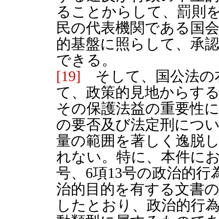
ることからして、罰則
民の代表機関である国
的基盤に照らして、承
できる。
[19]
そして、国公法の
て、政策的見地からす
その保護法益の重要性
の要否及び法定刑につ
量の範囲を著しく逸脱
れない。特に、本件にお
号、6項13号の政治的
治的目的を有する文書
したとおり、政治的行