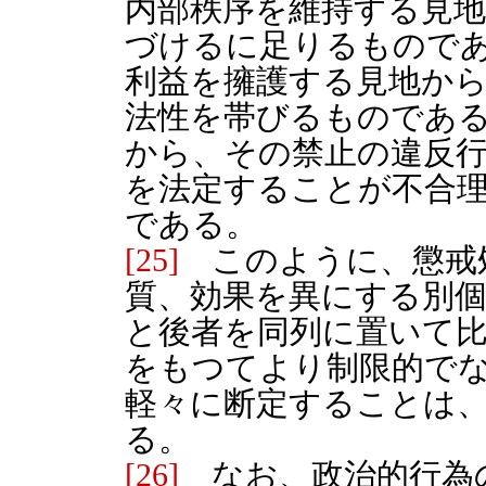
内部秩序を維持する見
づけるに足りるもので
利益を擁護する見地か
法性を帯びるものであ
から、その禁止の違反
を法定することが不合
である。
[25]
このように、懲戒
質、効果を異にする別
と後者を同列に置いて
をもつてより制限的で
軽々に断定することは
る。
[26]
なお、政治的行為