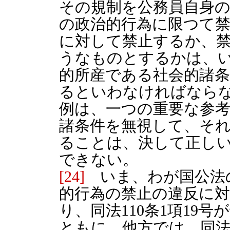
その規制を公務員自身
の政治的行為に限つて
に対して禁止するか、
うなものとするかは、
的所産である社会的諸
るといわなければなら
例は、一つの重要な参
諸条件を無視して、そ
ることは、決して正し
できない。
[24]
いま、わが国公法
的行為の禁止の違反に
り、同法110条1項19
ともに、他方では、同法