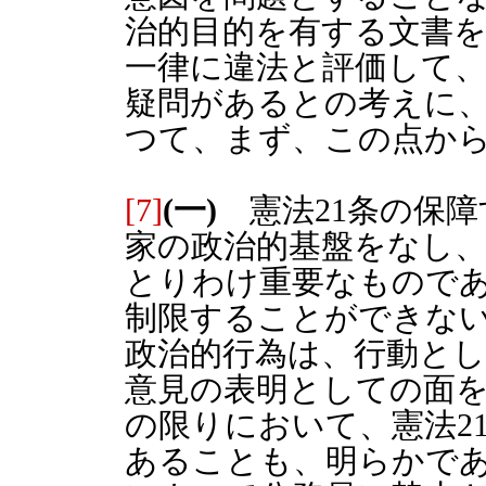
治的目的を有する文書
一律に違法と評価して
疑問があるとの考えに
つて、まず、この点か
[7]
(一)
憲法21条の保障
家の政治的基盤をなし
とりわけ重要なもので
制限することができな
政治的行為は、行動と
意見の表明としての面
の限りにおいて、憲法2
あることも、明らかであ