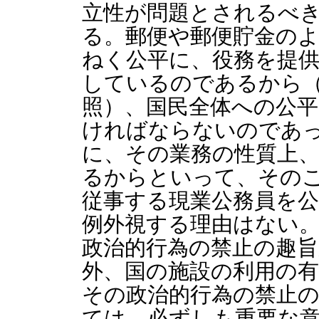
立性が問題とされるべ
る。郵便や郵便貯金の
ねく公平に、役務を提
しているのであるから（
照）、国民全体への公
ければならないのであ
に、その業務の性質上
るからといって、その
従事する現業公務員を
例外視する理由はない
政治的行為の禁止の趣
外、国の施設の利用の
その政治的行為の禁止
ては、必ずしも重要な