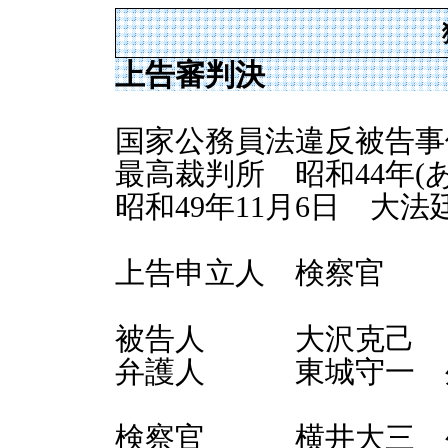
上告審判決
国家公務員法違反被告事
最高裁判所 昭和44年(あ)
昭和49年11月6日 大法
上告申立人 検察官
被告人 大沢克己
弁護人 東城守一 外
検察官 横井大三 