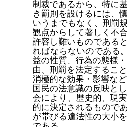
制裁であるから、特に
き罰則を設けるには、
いうまでもなく、刑罰
観点からして著しく不
許容し難いものである
ればならないのである
益の性質、行為の態様・
由、刑罰を法定するこ
消極的な効果・影響な
国民の法意識の反映と
会により、歴史的、現
的に決定されるもので
が帯びる違法性の大小
である。