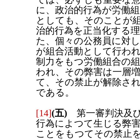
に、政治的行為が労働
としても、そのことが
治的行為を正当化する
た、個々の公務員に対
が組合活動として行わ
制力をもつ労働組合の
われ、その弊害は一層
て、その禁止が解除さ
である。
[14]
(五)
第一審判決及び
行為によつて生じる弊
ことをもつてその禁止