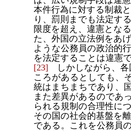
本件行為に対する制裁
り、罰則までも法定す
限度を超え、違憲とな
た、外国の立法例をあ
ような公務員の政治的
を法定することは違憲
[23]
しかしながら、各
ころがあるとしても、
統はまちまちであり、
また差異があるのであ
られる規制の合理性に
その国の社会的基盤を
である。これを公務員