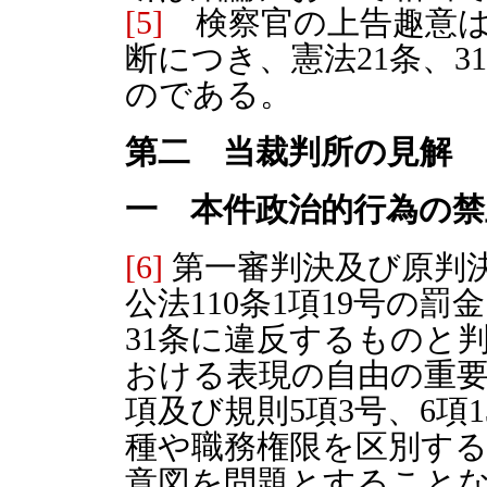
[5]
検察官の上告趣意は
断につき、憲法21条、
のである。
第二 当裁判所の見解
一 本件政治的行為の禁
[6]
第一審判決及び原判
公法110条1項19号の
31条に違反するものと
おける表現の自由の重要
項及び規則5項3号、6項
種や職務権限を区別す
意図を問題とすること