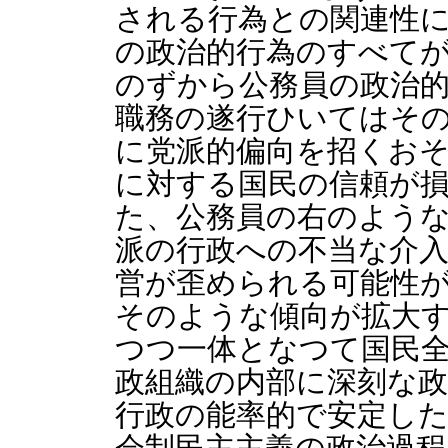
される行為との関連性
の政治的行為のすべて
のずから公務員の政治
職務の遂行ひいてはそ
に党派的偏向を招くお
に対する国民の信頼が
た、公務員の右のよう
派の行政への不当な介
営が歪められる可能性
そのような傾向が拡大
つつ一体となつて国民
政組織の内部に深刻な
行政の能率的で安定し
会制民主主義の政治過