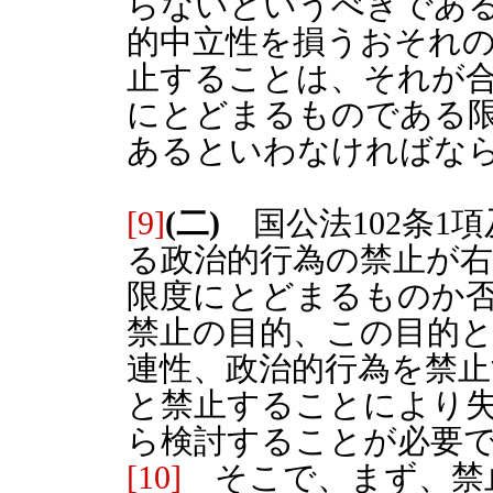
らないというべきであ
的中立性を損うおそれ
止することは、それが
にとどまるものである
あるといわなければな
[9]
(二)
国公法102条1
る政治的行為の禁止が
限度にとどまるものか
禁止の目的、この目的
連性、政治的行為を禁
と禁止することにより失
ら検討することが必要
[10]
そこで、まず、禁