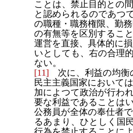
ことは、禁止目的との
と認められるのであつ
の職種・職務権限、勤務
の有無等を区別するこ
運営を直接、具体的に
いとしても、右の合理
ない。
[11]
次に、利益の均衡
民主主義国家において
加によつて政治が行わ
要な利益であることは
公務員が全体の奉仕者
るあまり、ひとしく国
行為を禁止することに