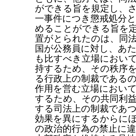
ができる旨を規定し、さ
一事件につき懲戒処分
めることができる旨を
置がとられたのは、同
国が公務員に対し、あ
も比すべき立場におい
持するため、その秩序
る行政上の制裁である
作用を営む立場におい
するため、その共同利
する司法上の制裁であ
効果を異にするからに
の政治的行為の禁止に