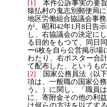
[1]
本件公訴事実の要旨
猿払村の鬼志別郵便局に
地区労働組合協議会事
が、昭和42年1月8日告
し、右協議会の決定に
る目的をもつて、同日
ー6枚を自ら公営掲示場
わたり、右ポスター合計
て配布した、というも
[2]
国家公務員法（以下「
項は、一般職の国家公務
う。）に関し、「職員
に、寄附金その他の利
は何らの方法を以てす