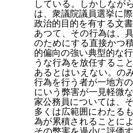
している。しかしなが
は、衆議院議員選挙に
政治的目的を有する文
あつて、その行為は、
のためにする直接かつ
的偏向の強い典型的な
うな行為を放任するこ
あるとはいえない。の
行為を行う者が一地方
にいう弊害が一見軽微
家公務員については、
多くは広範囲にわたる
為が累積されることに
その弊害を過小に評価