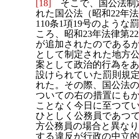
[18]
そこで、国公法制
れた国公法（昭和22年法
110条1項19号のよう
ころ、昭和23年法律第2
が追加されたのであるが、
として制定された地方
案として政治的行為を
設けられていた罰則規
れた。その際、国公法
ついての右の措置にも
ことなく今日に至つて
ひとしく公務員であつ
方公務員の場合と異な
する違反が行政の中立