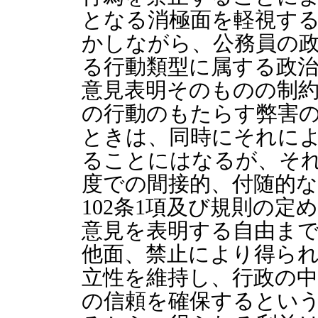
となる消極面を軽視す
かしながら、公務員の
る行動類型に属する政
意見表明そのものの制
の行動のもたらす弊害
ときは、同時にそれに
ることにはなるが、そ
度での間接的、付随的
102条1項及び規則の
意見を表明する自由ま
他面、禁止により得ら
立性を維持し、行政の
の信頼を確保するとい