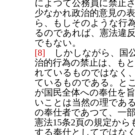
によつて公務員に禁止
少なかれ政治的意見の
ら、もしそのような行
るのであれば、憲法違
でもない。
[8]
しかしながら、国公法
治的行為の禁止は、も
れているものではなく
ているものである。と
が国民全体への奉仕を
いことは当然の理であ
の奉仕者であつて、一
憲法15条2頁の規定か
する奉仕としてではな