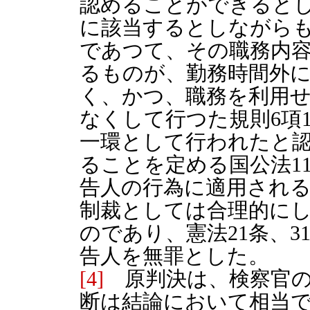
認めることができると
に該当するとしながら
であつて、その職務内
るものが、勤務時間外
く、かつ、職務を利用
なくして行つた規則6項
一環として行われたと
ることを定める国公法11
告人の行為に適用され
制裁としては合理的に
のであり、憲法21条、
告人を無罪とした。
[4]
原判決は、検察官の
断は結論において相当