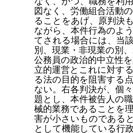
なく、かつ、職務を利
図なく、労働組合活動
ることをあげ、原判決
ながら、本件行為のよ
てされる場合には、当
別、現業・非現業の別、
公務員の政治的中立性
立的運営とこれに対す
る法の目的を阻害する
ない。右各判決が、個
題とし、本件被告人の
械的業務であることを
害が小さいものである
として機能している行