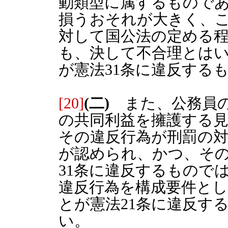
動類型に属するもので
損うおそれが大きく、
対して国公法の定める
も、決して不合理とは
が憲法31条に違反する
[20]
(二)
また、公務員の
の共同利益を擁護する
その違反行為が刑罰の
が認められ、かつ、そ
31条に違反するもので
違反行為を構成要件と
とが憲法21条に違反す
い。