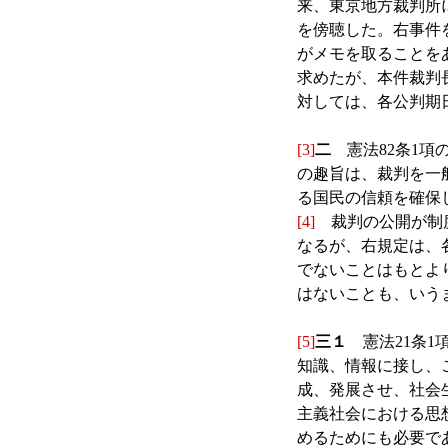
来、東京地方裁判所
を傍聴した。右事件
がメモを取ることを
求めたが、本件裁判
対しては、各公判期
[3]
二
憲法82条1項
の趣旨は、裁判を一
る国民の信頼を確保
[4]
裁判の公開が制度
なるが、右規定は、
でないことはもとよ
はないことも、いう
[5]
三１
憲法21条1
知識、情報に接し、
成、発展させ、社会
主義社会における思
めるためにも必要で