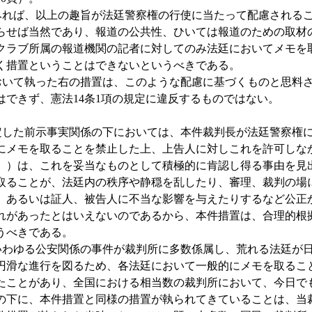
れば、以上の趣旨が法廷警察権の行使に当たって配慮されるこ
らせば当然であり、報道の公共性、ひいては報道のための取材
クラブ所属の報道機関の記者に対してのみ法廷においてメモを
く措置ということはできないというべきである。
いて執った右の措置は、このような配慮に基づくものと思料さ
はできず、憲法14条1項の規定に違反するものではない。
した前示事実関係の下においては、本件裁判長が法廷警察権に
にメモを取ることを禁止した上、上告人に対しこれを許可しな
。）は、これを妥当なものとして積極的に肯認し得る事由を見
取ることが、法廷内の秩序や静穏を乱したり、審理、裁判の場
、あるいは証人、被告人に不当な影響を与えたりするなど公正
れがあったとはいえないのであるから、本件措置は、合理的根
うべきである。
わゆる公安関係の事件が裁判所に多数係属し、荒れる法廷が
円滑な進行を図るため、各法廷において一般的にメモを取るこ
たことがあり、全国における相当数の裁判所において、今日で
の下に、本件措置と同様の措置が執られてきていることは、当