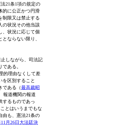
21条1項の規定の
体的に公正かつ円滑
を制限又は禁止する
人の状況その他当該
し、状況に応じて個
ととならない限り、
止しながら、司法記
りである。
理的理由なくして差
いを区別すること
きである（
最高裁昭
に、報道機関の報道
供するものであっ
ることはいうまでもな
由も、憲法21条の
年11月26日大法廷決