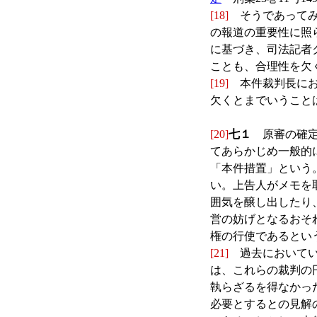
[18]
そうであってみ
の報道の重要性に照
に基づき、司法記者
ことも、合理性を欠
[19]
本件裁判長にお
欠くとまでいうこと
[20]
七１
原審の確定
てあらかじめ一般的
「本件措置」という
い。上告人がメモを
囲気を醸し出したり
営の妨げとなるおそ
権の行使であるとい
[21]
過去においてい
は、これらの裁判の
執らざるを得なかっ
必要とするとの見解