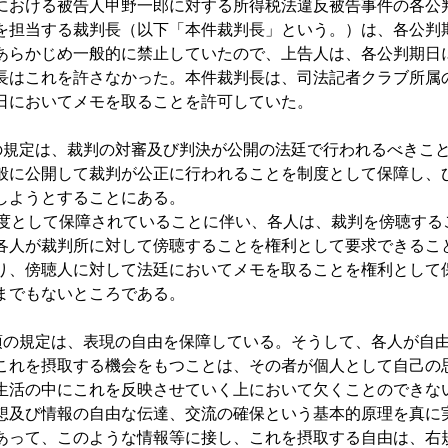
における被告人甲野一郎に対する所得税法違反被告事件の各公
を担当する裁判長（以下「本件裁判長」という。）は、各公判
あらかじめ一般的に禁止していたので、上告人は、各公判期日
長はこれを許さなかった。本件裁判長は、司法記者クラブ所属
日においてメモを取ることを許可していた。
の規定は、裁判の対審及び判決が公開の法廷で行われるべきこ
般に公開して裁判が公正に行われることを制度として保障し、
しようとすることにある。
として保障されていることに伴い、各人は、裁判を傍聴する
各人が裁判所に対して傍聴することを権利として要求できるこ
り、傍聴人に対して法廷においてメモを取ることを権利として
までもないところである。
項の規定は、表現の自由を保障している。そうして、各人が自
これを摂取する機会をもつことは、その者が個人として自己の
生活の中にこれを反映させていく上において欠くことのできな
想及び情報の自由な伝達、交流の確保という基本的原理を真に
あって、このような情報等に接し、これを摂取する自由は、右