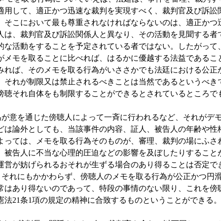
適用して、適正かつ迅速な裁判を実現すべく、裁判官及び訴訟
、そこにおいて最も尊重されなければならないのは、適正かつ
人は、裁判官及び訴訟関係人と異なり、その活動を見聞する者
的な活動をすることを予定されている者ではない。したがって
がメモを取ることに比べれば、はるかに優越する法益であるこ
みれば、そのメモを取る行為がいささかでも法廷における公正
、それが制限又は禁止されるべきことは当然であるというべき
傍聴それ自体をも制限することができるとされているところでも
。
が意を通じた傍聴人によって一斉に行われるなど、それがデモ
どは論外としても、当該事件の内容、証人、被告人の年齢や性
よっては、メモを取る行為そのものが、審理、裁判の場にふさ
、被告人に不当な心理的圧迫などの影響を及ぼしたりすること
運営が妨げられるおそれが生ずる場合のあり得ることは否定で
それにもかかわらず、傍聴人のメモを取る行為が公正かつ円滑
常はあり得ないのであって、特段の事情のない限り、これを傍
憲法21条1項の規定の精神に合致するものということができる