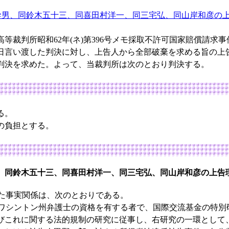
幹男、同鈴木五十三、同喜田村洋一、同三宅弘、同山岸和彦の
裁判所昭和62年(ネ)第396号メモ採取不許可国家賠償請求
25日言い渡した判決に対し、上告人から全部破棄を求める旨の
判決を求めた。よって、当裁判所は次のとおり判決する。
る。
の負担とする。
、同鈴木五十三、同喜田村洋一、同三宅弘、同山岸和彦の上告
た事実関係は、次のとおりである。
シントン州弁護士の資格を有する者で、国際交流基金の特別
びこれに関する法的規制の研究に従事し、右研究の一環として、昭