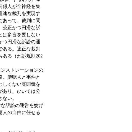
関係人が全神経を集
迅速な裁判を実現す
であって、裁判に関
、公正かつ円滑な訴
とは多言を要しない
かつ円滑な訴訟の運
である。適正な裁判
ある（刑訴規則202
ンストレーションの
格、傍聴人と事件と
わしくない雰囲気を
があり、ひいては公
きない。
な訴訟の運営を妨げ
聴人の自由に任せる
。