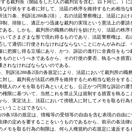
する裁判長（開廷をした1人の裁判官を含む。以下同じ。）に
当な行状をする者に対して、法廷の秩序を維持するため相当な
法71条、刑訴法288条2項）。右の法廷警察権は、法廷にお
抑制、排除し、適正かつ迅速な裁判の実現という憲法上の要請
である。しかも、裁判所の職務の執行を妨げたり、法廷の秩序
おいてさまざまな形で現れ得るものであり、法廷警察権は、右
応して適切に行使されなければならないことにかんがみれば、
確に把握し得る立場にあり、かつ、訴訟の進行に全責任をもつ
きものというべきであるから、その行使の要否、執るべき措置
重されなければならないのである。
、刑訴法288条2項の各規定により、法廷において裁判所の職
に対し、裁判長が法廷の秩序を維持するため相当な処分をする
傍聴人のメモを取る行為といえども、公正かつ円滑な訴訟の運
の権限に基づいて、当然これを禁止又は規制する措置を執るこ
から、実定法上、法廷において傍聴人に対してメモを取る行為
ということはできない。
19条3項の規定は、情報等の受領等の自由を含む表現の自由に
法律の定めを要することをいうものであるから、前示の各法律
のメモを取る行為の制限は、何ら人権規約の右規定に違反する