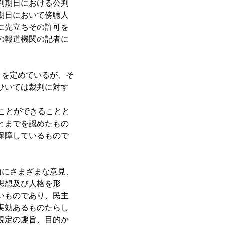
判期日における公判
期日において傍聴人
に先立ちその許可を
の報道機関の記者に
とを定めているが、そ
ひいては裁判に対す
ことができることと
とまでを認めたもの
保障しているもので
由にさまざまな意見、
思想及び人格を形
いものであり、民主
実効あるものたらし
規定の趣旨、目的か