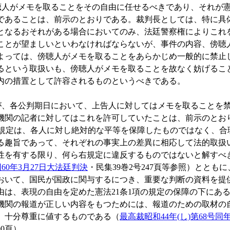
人がメモを取ることをその自由に任せるべきであり、それが憲法
であることは、前示のとおりである。裁判長としては、特に具
となるおそれがある場合においてのみ、法廷警察権によりこれ
ことが望ましいといわなければならないが、事件の内容、傍聴
よっては、傍聴人がメモを取ることをあらかじめ一般的に禁止
るという取扱いも、傍聴人がメモを取ることを故なく妨げるこ
内の措置として許容されるものというべきである。
、各公判期日において、上告人に対してはメモを取ることを禁
機関の記者に対してはこれを許可していたことは、前示のとお
の規定は、各人に対し絶対的な平等を保障したものではなく、合
る趣旨であって、それぞれの事実上の差異に相応して法的取扱
性を有する限り、何ら右規定に違反するものではないと解すべ
同60年3月27日大法廷判決
・民集39巻2号247頁等参照）ととも
おいて、国民が国政に関与するにつき、重要な判断の資料を提
由は、表現の自由を定めた憲法21条1項の規定の保障の下にあ
機関の報道が正しい内容をもつためには、報道のための取材の自
、十分尊重に値するものである（
最高裁昭和44年(し)第68号同
90頁）。