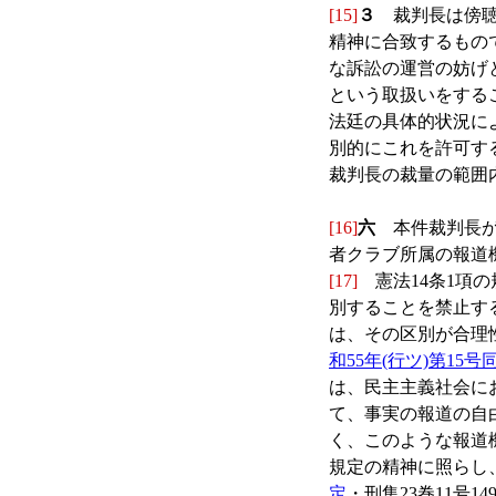
[15]
３
裁判長は傍聴
精神に合致するもの
な訴訟の運営の妨げ
という取扱いをする
法廷の具体的状況に
別的にこれを許可す
裁判長の裁量の範囲
[16]
六
本件裁判長が
者クラブ所属の報道
[17]
憲法14条1項
別することを禁止す
は、その区別が合理
和55年(行ツ)第15号
は、民主主義社会に
て、事実の報道の自
く、このような報道
規定の精神に照らし
定
・刑集23巻11号14