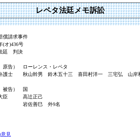
レペタ法廷メモ訴訟
賠償請求事件
オ)436号
法廷 判決
原告） ローレンス・レペタ
士 秋山幹男 鈴木五十三 喜田村洋一 三宅弘 山岸
 被告） 国
大臣 高辻正己
 岩佐善巳 外9名
の意見