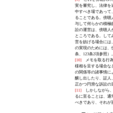
実を審究し、法律を
中すべき場であって
ることである。傍聴
与して何らかの積極
訟の運営は、傍聴人
ところである。して
営を妨げる場合には
の実現のためには、
条、123条2項参照）
[10]
メモを取る行為
様相を呈する場合な
の関係等の諸事情に
醸し出したり、証人
正かつ円滑な訴訟の
[11]
しかしながら、
るに至ることは、通
べきであり、それが