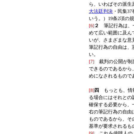
ら、いわばその派生
大法廷判決
・民集3
いう。）19条2項
[6]
２
筆記行為は、一
めて広い範囲に及ん
いが、さまざまな意
筆記行為の自由は、
い。
[7]
裁判の公開が制度
できるのであるから
めになされるもので
[8]
四
もっとも、情報
る場合にはそれとの
確保する必要から、
右の筆記行為の自由
ものであるから、そ
基準が要求されるも
[9]
これを傍聴人のメ