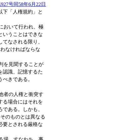
927号同58年6月22日
（以下「人権規約」と
において行われ、極
ということはできな
してなされる限り、
いわなければならな
判を見聞することが
を認識、記憶するた
うべきである。
他者の人権と衝突す
する場合にはそれを
ろである。しかも、
由そのものとは異なる
必要とされる厳格な
る場、すなわち、事