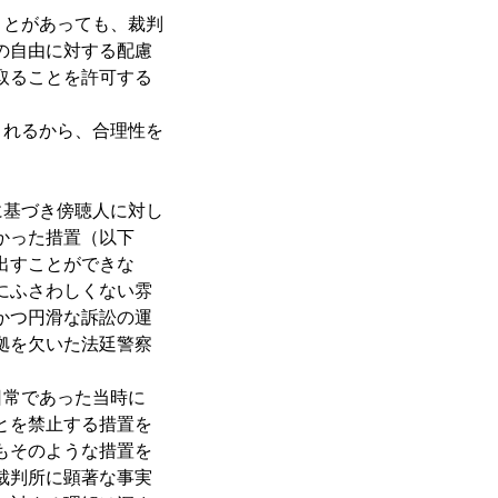
とがあっても、裁判
の自由に対する配慮
取ることを許可する
れるから、合理性を
基づき傍聴人に対し
かった措置（以下
出すことができな
にふさわしくない雰
かつ円滑な訴訟の運
拠を欠いた法廷警察
日常であった当時に
とを禁止する措置を
もそのような措置を
裁判所に顕著な事実