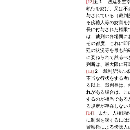
[12]
五１
法廷を主宰
執行を妨げ、又は不
与されている（裁判所
る傍聴人等の妨害を
長に付与された権限
は、裁判の各場面に
その都度、これに即
廷の状況等を最も的
に委ねられて然るべ
判断は、最大限に尊
[13]
２
裁判所法71条
不当な行状をする者
る以上、裁判長は、
れがある場合は、こ
するのが相当である
る規定が存在しない
[14]
また、人権規約
に制限を課するには
警察権による傍聴人