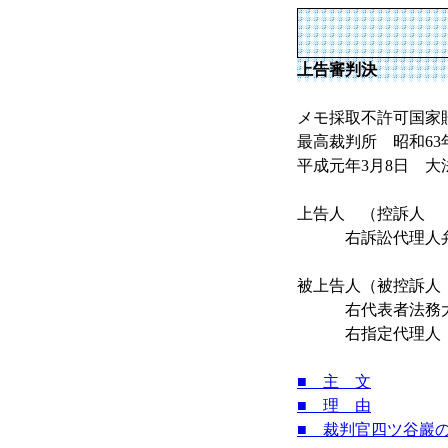
上告審判決
メモ採取不許可国家
最高裁判所 昭和63年(
平成元年3月8日 大
上告人 （控訴人 
右訴訟代理人弁護
被上告人（被控訴人
右代表者法務
右指定代理人
■ 主 文
■ 理 由
■ 裁判官四ツ谷巖