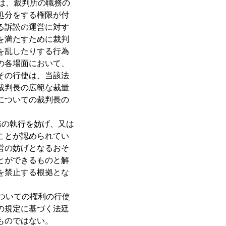
は、裁判所の職務の
処分をする権限が付
ける訴訟の運営に対す
を満たすために裁判
を乱したりする行為
の各場面において、
その行使は、当該法
裁判長の広範な裁量
についての裁判長の
務の執行を妨げ、又は
ことが認められてい
営の妨げとなるおそ
とができるものと解
を禁止する根拠とな
ついての権利の行使
の規定に基づく法廷
ものではない。