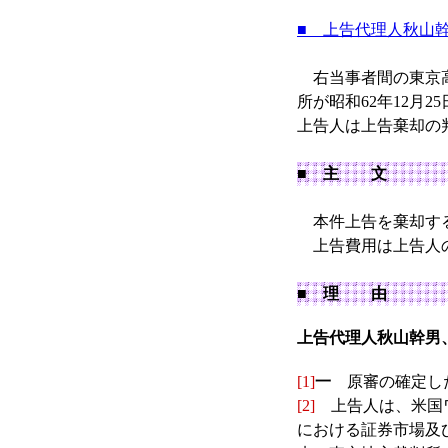
■ 上告代理人秋山
右当事者間の東京高等
所が昭和62年12月
上告人は上告棄却の
■ 主 文
本件上告を棄却す
上告費用は上告人
■ 理 由
上告代理人秋山幹男
[1]
一
原審の確定し
[2]
上告人は、米国ワ
における証券市場及