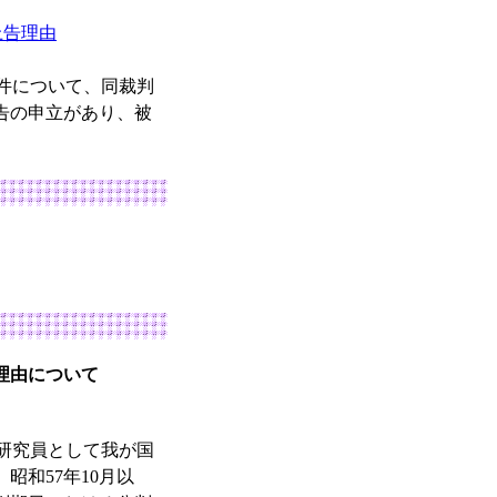
上告理由
事件について、同裁判
上告の申立があり、被
理由について
研究員として我が国
和57年10月以