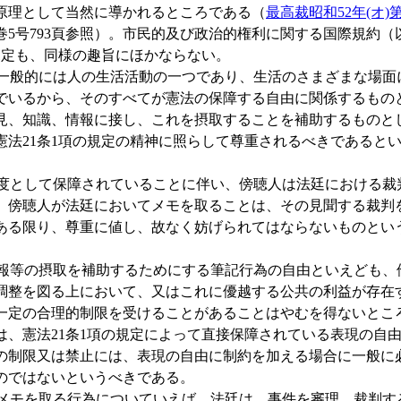
原理として当然に導かれるところである（
最高裁昭和52年(オ)第
7巻5号793頁参照）。市民的及び政治的権利に関する国際規約
の規定も、同様の趣旨にほかならない。
般的には人の生活活動の一つであり、生活のさまざまな場面
でいるから、そのすべてが憲法の保障する自由に関係するもの
見、知識、情報に接し、これを摂取することを補助するものと
憲法21条1項の規定の精神に照らして尊重されるべきであると
として保障されていることに伴い、傍聴人は法廷における裁
、傍聴人が法廷においてメモを取ることは、その見聞する裁判
ある限り、尊重に値し、故なく妨げられてはならないものとい
等の摂取を補助するためにする筆記行為の自由といえども、
調整を図る上において、又はこれに優越する公共の利益が存在
一定の合理的制限を受けることがあることはやむを得ないとこ
は、憲法21条1項の規定によって直接保障されている表現の自
の制限又は禁止には、表現の自由に制約を加える場合に一般に
のではないというべきである。
モを取る行為についていえば、法廷は、事件を審理、裁判す