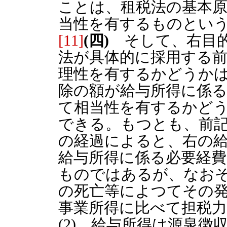
ことは、租税法の基本
当性を有するものとい
[11]
(四)
そして、右目的
法が具体的に採用する
理性を有するかどうか
除の額が給与所得に係
て相当性を有するかど
できる。もつとも、前
の経過によると、右の
給与所得に係る必要経
ものではあるが、なおそ
の死亡等によつてその
事業所得に比べて担税
(2) 給与所得は源泉