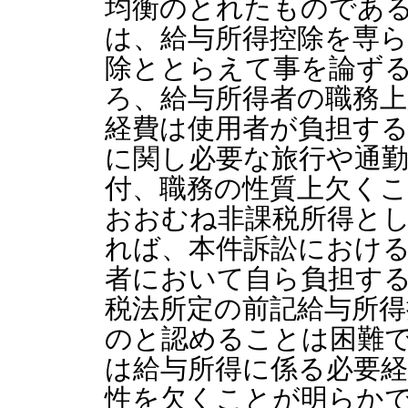
均衡のとれたものであ
は、給与所得控除を専ら
除ととらえて事を論ず
ろ、給与所得者の職務上
経費は使用者が負担す
に関し必要な旅行や通
付、職務の性質上欠く
おおむね非課税所得と
れば、本件訴訟におけ
者において自ら負担す
税法所定の前記給与所
のと認めることは困難
は給与所得に係る必要
性を欠くことが明らか