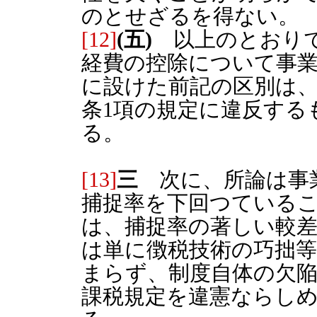
のとせざるを得ない。
[12]
(五)
以上のとおりで
経費の控除について事
に設けた前記の区別は、
条1項の規定に違反する
る。
[13]
三
次に、所論は事
捕捉率を下回つている
は、捕捉率の著しい較
は単に徴税技術の巧拙
まらず、制度自体の欠
課税規定を違憲ならし