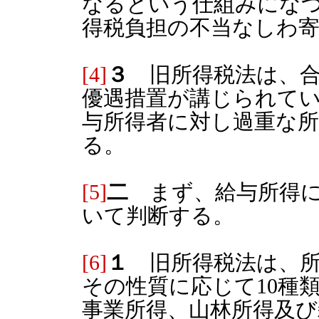
なるという仕組みにな
得税負担の不当なしわ
[4]
３
旧所得税法は、合
優遇措置が講じられて
与所得者に対し過重な
る。
[5]
二
まず、給与所得に
いて判断する。
[6]
１
旧所得税法は、所
その性質に応じて10種
事業所得、山林所得及