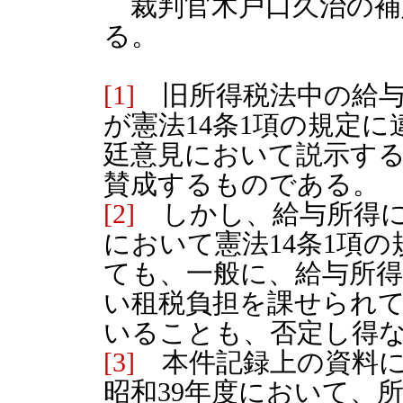
裁判官木戸口久治の補
る。
[1]
旧所得税法中の給与
が憲法14条1項の規定
廷意見において説示す
賛成するものである。
[2]
しかし、給与所得に
において憲法14条1項
ても、一般に、給与所
い租税負担を課せられ
いることも、否定し得
[3]
本件記録上の資料に
昭和39年度において、