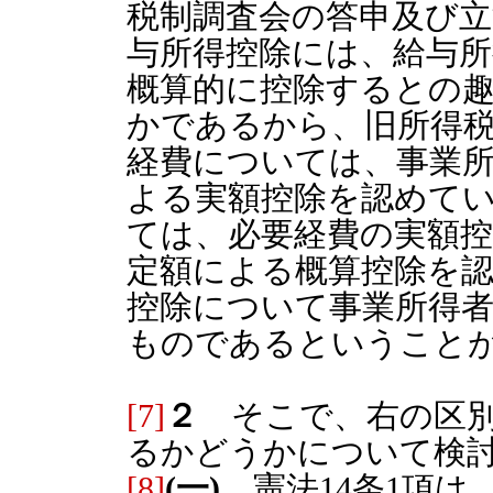
税制調査会の答申及び
与所得控除には、給与所
概算的に控除するとの
かであるから、旧所得
経費については、事業
よる実額控除を認めて
ては、必要経費の実額
定額による概算控除を
控除について事業所得
ものであるということ
[7]
２
そこで、右の区別が
るかどうかについて検
[8]
(一)
憲法14条1項は