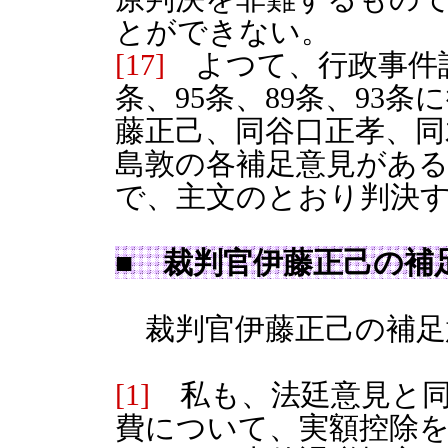
とができない。
[17]
よつて、行政事件訴訟
条、95条、89条、93
藤正己、同谷口正孝、同
島敦の各補足意見があ
で、主文のとおり判決
■ 裁判官伊藤正己の補
裁判官伊藤正己の補足
[1]
私も、法廷意見と同
費について、実額控除