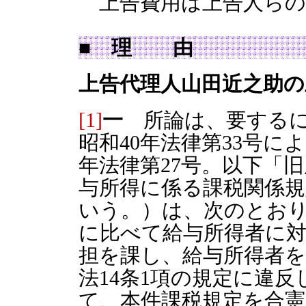
上告費用は上告人らの
■ 理 由
上告代理人山田近之助の
[1]
一
所論は、要するに
昭和40年法律第33号に
年法律第27号。以下「
与所得に係る課税関係規
いう。）は、次のとお
に比べて給与所得者に
担を課し、給与所得者
法14条1項の規定に違
て、本件課税規定を合