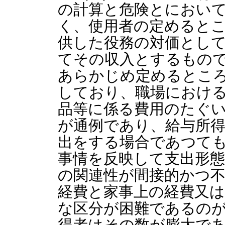
の計算と危険とにおい
く、使用者の定めると
供した役務の対価とし
てその収入とするもの
あらかじめ定めるとこ
しており、職場におけ
品等に係る費用のたぐ
が通例であり、給与所
出をする場合であつて
事情を反映して支出形
の関連性が間接的かつ
経費と家事上の経費又
な区分が困難であるの
得者はその数が膨大で