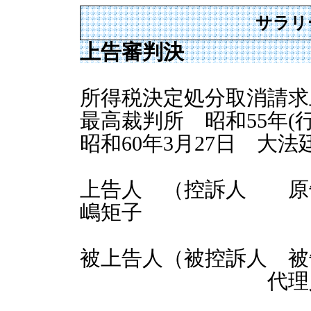
サラリ
上告審判決
所得税決定処分取消請求
最高裁判所 昭和55年(行
昭和60年3月27日 大法
上告人 （控訴人 原
嶋矩子
被上告人（被控訴人 被
代理人 藤井