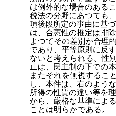
は例外的な場合のある
税法の分野にあつても、
項後段所定の事由に基
は、合憲性の推定は排
よつてその差別が合理
であり、平等原則に反
ないと考えられる。性
止は、民主制の下での
またそれを無視するこ
し、本件は、右のよう
所得の性質の違い等を
から、厳格な基準によ
ことは明らかである。