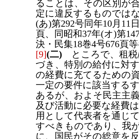
ることは、その区別が
定に違反するものではな
(あ)第292号同年10月1
頁、同昭和37年(オ)第14
決・民集18巻4号676頁
[9]
(二)
ところで、租税
づき、特別の給付に対
の経費に充てるための
一定の要件に該当する
あるが、およそ民主主
及び活動に必要な経費
用として代表者を通じ
すべきものであり、我
に、国民がその総意を