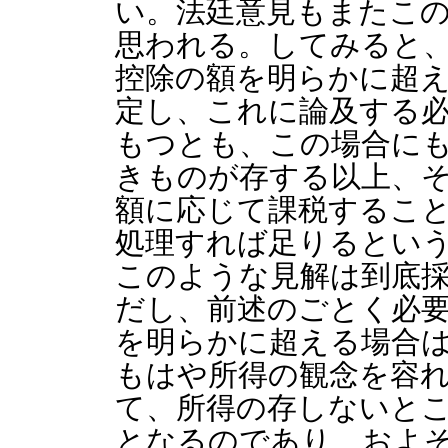
い。法廷意見もまたこ
思われる。してみると
控除の額を明らかに超
定し、これに論及する
もつとも、この場合に
きものが存する以上、
額に応じて課税するこ
処理すれば足りるとい
このような見解は到底
だし、前述のごとく必
を明らかに超える場合
もはや所得の観念を容
て、所得の存しないと
となるのであり、およ