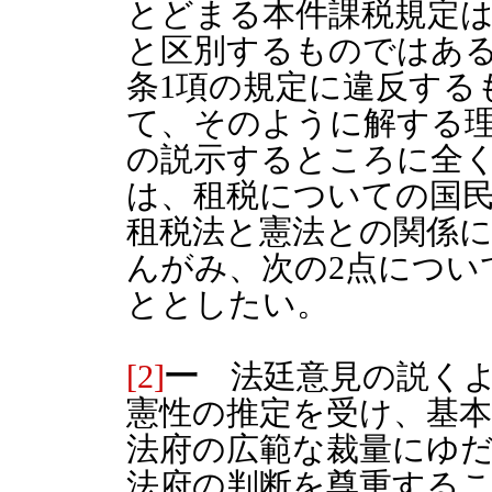
とどまる本件課税規定は
と区別するものではある
条1項の規定に違反する
て、そのように解する
の説示するところに全
は、租税についての国
租税法と憲法との関係
んがみ、次の2点につい
ととしたい。
[2]
一
法廷意見の説くよ
憲性の推定を受け、基
法府の広範な裁量にゆ
法府の判断を尊重する