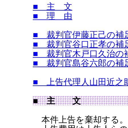
■ 主 文
■ 理 由
■ 裁判官伊藤正己の補
■ 裁判官谷口正孝の補
■ 裁判官木戸口久治の
■ 裁判官島谷六郎の補
■ 上告代理人山田近之
■ 主 文
本件上告を棄却する。