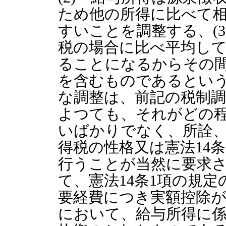
ため他の所得に比べて
すいことを調整する、(
税の場合に比べ平均して
ることになるからその
を含むものであるとい
な調整は、前記の税制
よつても、それがどの
いばかりでなく、所詮
得税の性格又は憲法14
行うことが当然に要求
て、憲法14条1項の規
要経費につき実額控除
において、給与所得に