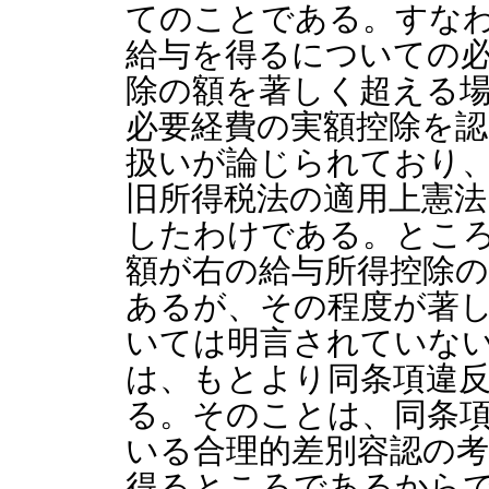
てのことである。すな
給与を得るについての
除の額を著しく超える
必要経費の実額控除を
扱いが論じられており
旧所得税法の適用上憲法
したわけである。とこ
額が右の給与所得控除
あるが、その程度が著
いては明言されていな
は、もとより同条項違
る。そのことは、同条
いる合理的差別容認の
得るところであるから