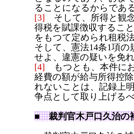
ることになるからであ
[3]
そして、所得と観念
得税を賦課徴収するこ
をもつて定められ租税
そして、憲法14条1項
せよ、違憲の疑いを免
[4]
もつとも、本件にお
経費の額が給与所得控
れないことは、記録上
争点として取り上げる
■ 裁判官木戸口久治の