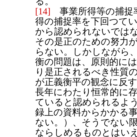
る。
[14]
事業所得等の捕捉
得の捕捉率を下回つて
から認められないでは
その是正のための努力
らない。しかしながら
衡の問題は、原則的に
り是正されるべき性質
が正義衡平の観念に反
長年にわたり恒常的に
ていると認められるよ
録上の資料からかかる
ない。）、そうでない
ならしめるものとはい