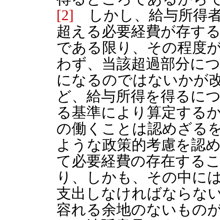
[2]
しかし、給与所得者
超える必要経費が存す
である限り、その程度
わず、当該超過部分に
になるのではないかが
ど、給与所得を得るに
る基準により算定する
の働くことは認めざる
ような政策的考慮を認
て必要経費の存在する
り、しかも、その中に
支出しなければならな
容れる余地のないもの