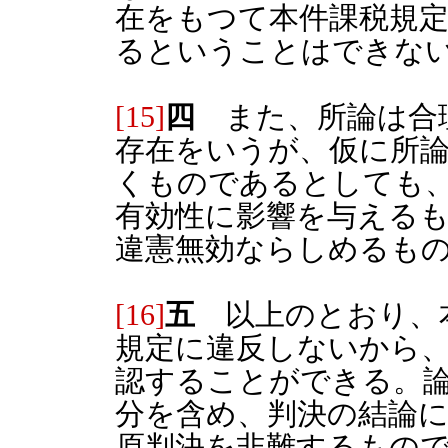
在をもつて本件課税規定
るということはできな
[15]
四
また、所論は合
存在をいうが、仮に所
くものであるとしても
有効性に影響を与える
違憲無効ならしめるも
[16]
五
以上のとおり、本
規定に違反しないから
認することができる。論
分を含め、判決の結論
原判決を非難するもの