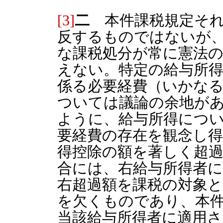
[3]
二
本件課税規定それ自
反するものではないが
な課税処分が常に憲法
えない。特定の給与所
係る必要経費（いかな
ついては議論の余地が
ように、給与所得につ
要経費の存在を観念し
得控除の額を著しく超
合には、右給与所得者
右超過額を課税の対象
を欠くものであり、本
当該給与所得者に適用さ