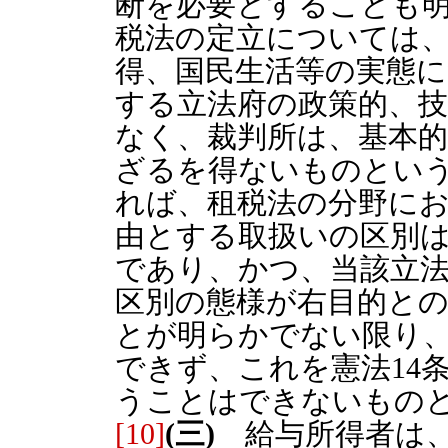
断を必要とすることも
税法の定立については、
得、国民生活等の実態
する立法府の政策的、
なく、裁判所は、基本
ざるを得ないものとい
れば、租税法の分野に
由とする取扱いの区別
であり、かつ、当該立
区別の態様が右目的と
とが明らかでない限り
できず、これを憲法14
うことはできないもの
[10]
(三)
給与所得者は、