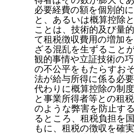
必要経費の額を個別的
と、あるいは概算控除
ことは、技術的及び量
て租税徴収費用の増加
ざる混乱を生ずること
観的事情や立証技術の
の不公平をもたらすお
法が給与所得に係る必
代わりに概算控除の制
と事業所得者等との租
のような弊害を防止す
るところ、租税負担を
もに、租税の徴収を確