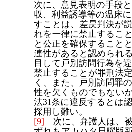
次に、意見表明の手段
収、利益誘導等の温床
すことは、差昃判決が
れを一律に禁止するこ
と公正を確保すること
連性があると認められ
目して戸別訪問行為を
禁止することが罪刑法
く、また、戸別訪問罪
性を欠くものでもないか
法31条に違反するとは
採用し難い。
[9]
次に、弁護人は、被
ずれもアカハタ日曜版