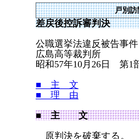
戸別訪
差戻後控訴審判決
公職選挙法違反被告事件
広島高等裁判所
昭和57年10月26日 第
■ 主 文
■ 理 由
■ 主 文
原判決を破棄する。