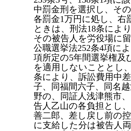
中罰金刑を選択し、そ
各罰金1万円に処し、右
ときは、刑法18条により
その被告人を労役場に
公職選挙法252条4項に
項所定の5年間選挙権及
を適用しないこととし、刑
条により、訴訟費用中差
子、同福間六子、同名越
野の、同証人浅津熊市、
告人乙山の各負担とし、
善二郎、差し戻し前の控
に支給した分は被告人