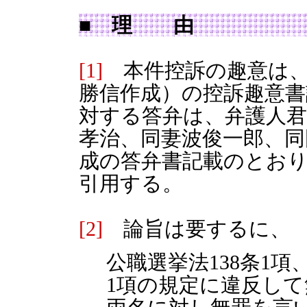
■ 理 由
[1]
本件控訴の趣意は、
勝信作成）の控訴趣意
対する答弁は、弁護人君
孝治、同妻波俊一郎、同
成の答弁書記載のとお
引用する。
[2]
論旨は要するに、
公職選挙法138条1項
1項の規定に違反し