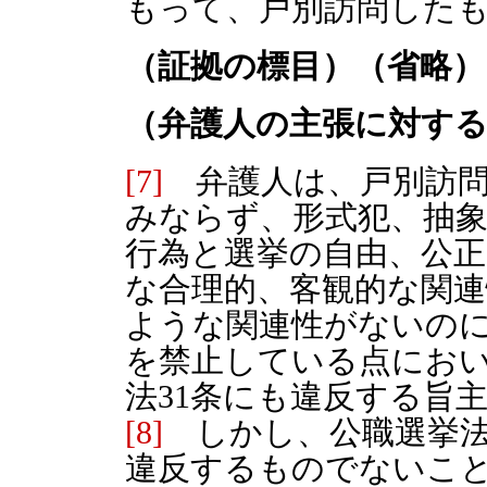
もって、戸別訪問した
（証拠の標目）（省略）
（弁護人の主張に対す
[7]
弁護人は、戸別訪問
みならず、形式犯、抽
行為と選挙の自由、公
な合理的、客観的な関
ような関連性がないの
を禁止している点にお
法31条にも違反する旨
[8]
しかし、公職選挙法1
違反するものでないこ