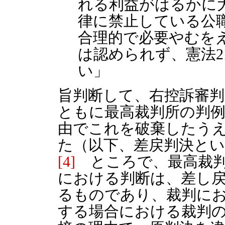
れる利益がはるかに
律に禁止している公職
合理的で必要やむを
は認められず、憲法2
い」
旨判断して、右控訴審判
ともに最高裁判所の判
由でこれを破棄したう
た（以下、差戻判決と
[4]
ところで、最高裁判
における判断は、差し
るものであり、裁判に
する場合における裁判