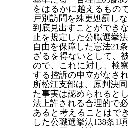
をはるかに越えるもの
戸別訪問を殊更処罰し
到底見出すことができ
止を規定した公職選挙法1
自由を保障した憲法21
ざるを得ないとして、
ので、これに対し、検
する控訴の申立がなさ
所松江支部は、原判決同
た事実は認められると
法上許される合理的で
あると考えることはで
した公職選挙法138条1