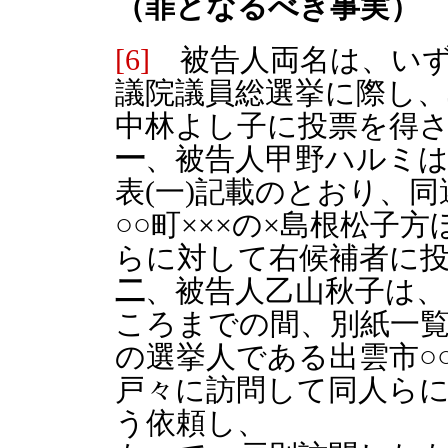
（罪となるべき事実）
[6]
被告人両名は、いずれ
議院議員総選挙に際し、
中林よし子に投票を得
一
、被告人甲野ハルミは
表(一)記載のとおり、
○○町×××の×島根松子
らに対して右候補者に
二
、被告人乙山秋子は、
ころまでの間、別紙一覧
の選挙人である出雲市○○
戸々に訪問して同人ら
う依頼し、