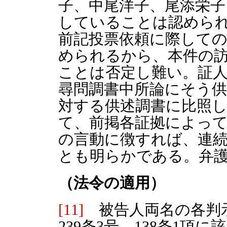
子、中尾洋子、尾添栄子
していることは認めら
前記投票依頼に際して
められるから、本件の
ことは否定し難い。証
尋問調書中所論にそう供
対する供述調書に比照
て、前掲各証拠によっ
の言動に徴すれば、連
とも明らかである。弁
（法令の適用）
[11]
被告人両名の各判
239条3号、138条1