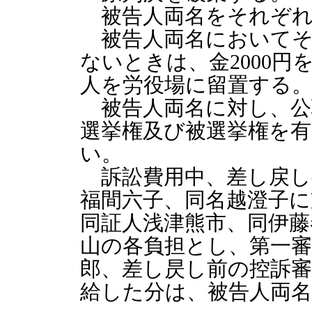
被告人両名をそれぞれ
被告人両名においてそ
ないときは、金2000円
人を労役場に留置する
被告人両名に対し、公職
選挙権及び被選挙権を
い。
訴訟費用中、差し戻し
福間六子、同名越澄子に
同証人浅津熊市、同伊藤
山の各負担とし、第一審
郎、差し昃し前の控訴審
給した分は、被告人両