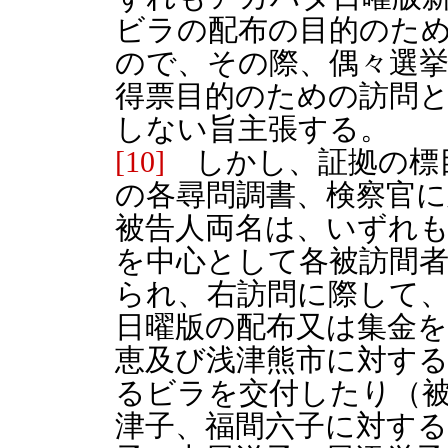
ビラの配布の目的のた
ので、その際、偶々選
得票目的のための訪問
しない旨主張する。
[10]
しかし、証拠の標
の各尋問調書、検察官
被告人両名は、いずれ
を中心として各被訪間
られ、右訪問に際して
日曜版の配布又は集金
恵及び浅津熊市に対す
るビラを交付したり（
津子、福間六子に対する