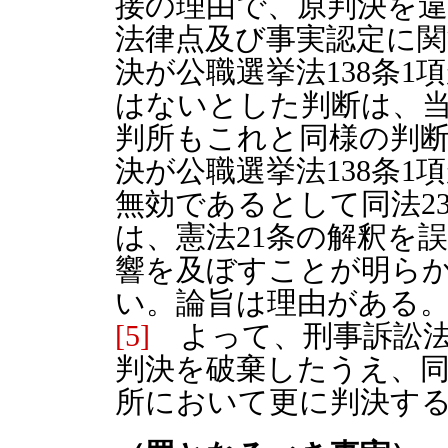
接の理由で、原判決を
法律点及び事実認定に
決が公職選挙法138条1
はないとした判断は、
判所もこれと同様の判
決が公職選挙法138条1
無効であるとして同法2
は、憲法21条の解釈を
響を及ぼすことが明ら
い。論旨は理由がある
[5]
よって、刑事訴訟法3
判決を破棄したうえ、同
所において更に判決す