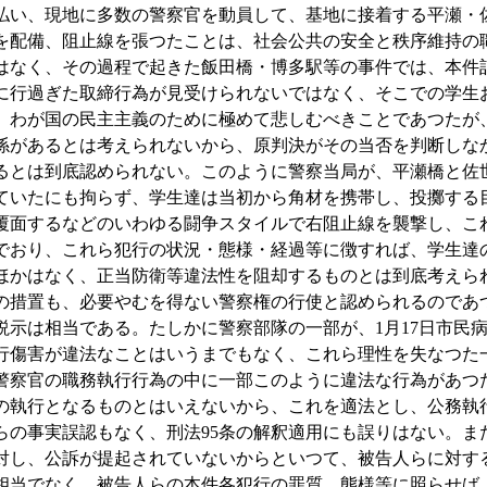
払い、現地に多数の警察官を動員して、基地に接着する平瀬・
を配備、阻止線を張つたことは、社会公共の安全と秩序維持の
はなく、その過程で起きた飯田橋・博多駅等の事件では、本件
に行過ぎた取締行為が見受けられないではなく、そこでの学生
、わが国の民主主義のために極めて悲しむべきことであつたが
係があるとは考えられないから、原判決がその当否を判断しな
るとは到底認められない。このように警察当局が、平瀬橋と佐
ていたにも拘らず、学生達は当初から角材を携帯し、投擲する
覆面するなどのいわゆる闘争スタイルで右阻止線を襲撃し、こ
でおり、これら犯行の状況・態様・経過等に徴すれば、学生達
ほかはなく、正当防衛等違法性を阻却するものとは到底考えら
の措置も、必要やむを得ない警察権の行使と認められるのであ
説示は相当である。たしかに警察部隊の一部が、1月17日市民
行傷害が違法なことはいうまでもなく、これら理性を失なつた
警察官の職務執行行為の中に一部このように違法な行為があつ
の執行となるものとはいえないから、これを適法とし、公務執
らの事実誤認もなく、刑法95条の解釈適用にも誤りはない。ま
対し、公訴が提起されていないからといつて、被告人らに対す
相当でなく、被告人らの本件各犯行の罪質、態様等に照らせば