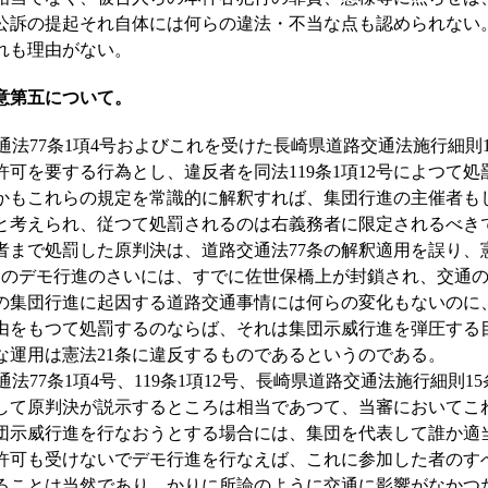
公訴の提起それ自体には何らの違法・不当な点も認められない
れも理由がない。
意第五について。
法77条1項4号およびこれを受けた長崎県道路交通法施行細則1
可を要する行為とし、違反者を同法119条1項12号によつて
しかもこれらの規定を常識的に解釈すれば、集団行進の主催者も
と考えられ、従つて処罰されるのは右義務者に限定されるべき
者まで処罰した原判決は、道路交通法77条の解釈適用を誤り、憲
8日のデモ行進のさいには、すでに佐世保橋上が封鎖され、交通
の集団行進に起因する道路交通事情には何らの変化もないのに
由をもつて処罰するのならば、それは集団示威行進を弾圧する
な運用は憲法21条に違反するものであるというのである。
77条1項4号、119条1項12号、長崎県道路交通法施行細則15
して原判決が説示するところは相当であつて、当審においてこ
団示威行進を行なおうとする場合には、集団を代表して誰か適
許可も受けないでデモ行進を行なえば、これに参加した者のす
ることは当然であり、かりに所論のように交通に影響がなかつ