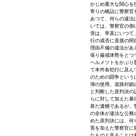
かじめ重大な関心を
寄りの橋詰に警察官
あつて、何らの違法
いては、警察官の側
突は、率直にいつて
行の成否に直接の関
理由不備の違法があ
張り厳戒体勢をとつ
ヘルメツトをかぶり
て本件各犯行に及ん
のための闘争という
弾の使用、道路封鎖
と判断した原判決の
らに対して加えた暴
甚だ遺憾であるが、
の全体が違法な公務
めた原判決には、何
害を加えた警察官に
なものと見ることは