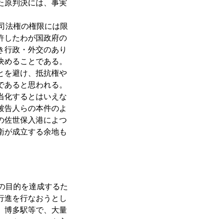
た原判決には、事実
司法権の権限には限
許したわが国政府の
き行政・外交のあり
決めることである。
とを避け、抵抗権や
であると思われる。
当化するとはいえな
被告人らの本件のよ
の佐世保入港によつ
衛が成立する余地も
の目的を達成するた
行進を行なおうとし
、博多駅等で、大量