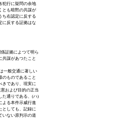
各犯行に疑問の余地
くとも暗黙の共謀が
うち右認定に反する
定に反する証拠はな
係証拠によつて明ら
に共謀があつたこと
は一般交通に著しい
様のものであること
べきであり、現実に
違憲および目的の正当
た通りである、(ハ)
による本件示威行進
たとしても、記録に
ていない原判示の道