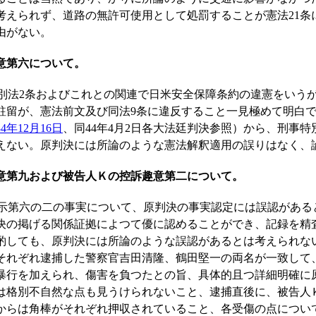
考えられず、道路の無許可使用として処罰することが憲法21条
由がない。
意第六について。
法2条およびこれとの関連で日米安全保障条約の違憲をいう
駐留が、憲法前文及び同法9条に違反すること一見極めて明白
年12月16日
、同44年4月2日各大法廷判決参照）から、刑事特
えない。原判決には所論のような憲法解釈適用の誤りはなく、
意第九および被告人Ｋの控訴趣意第二について。
第六の二の事実について、原判決の事実認定には誤認がある
決の掲げる関係証拠によつて優に認めることができ、記録を精
酌しても、原判決には所論のような誤認があるとは考えられな
それぞれ逮捕した警察官吉田清隆、鶴田堅一の両名が一致して
暴行を加えられ、傷害を負つたとの旨、具体的且つ詳細明確に
は格別不自然な点も見うけられないこと、逮捕直後に、被告人
からは角棒がそれぞれ押収されていること、各受傷の点につい