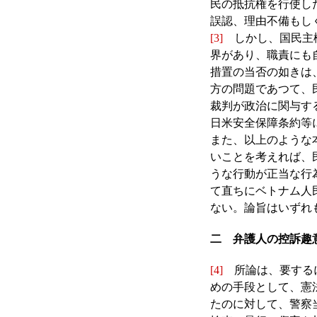
民の抵抗権を行使し
誤認、理由不備もし
[3]
しかし、国民主権
界があり、職責にも
措置の当否の如きは
方の問題であつて、
裁判が政治に関与す
日米安全保障条約等
また、以上のような
いことを考えれば、
うな行動が正当な行
て直ちにベトナム人
ない。論旨はいずれ
二 弁護人の控訴趣
[4]
所論は、要するに
めの手段として、憲
たのに対して、警察