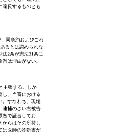
に違反するものとも
が、同条約およびこれ
であるとは認められな
別法2条が憲法31条に
論旨は理由がない。
と主張する。しか
査し、当審における
い。すなわち、現場
、逮捕のさい右被告
原審で証言してお
Ｋからはその所持し
ては医師の診断書が