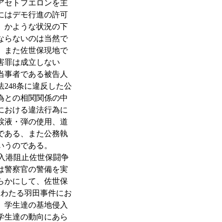
アセトフエロンを主
にはデモ行進の許可
、かような状況の下
ならないのは当然で
、また佐世保現地で
害罪は成立しない
当事者である被告人
248条に違反した公
為との相関関係の中
における違法行為に
涙液・弾の使用、道
である、また公務執
いうのである。
入港阻止佐世保闘争
は警察官の警備を実
らかにして、佐世保
にわたる羽田事件にお
、学生達の基地侵入
学生達の動向にあら