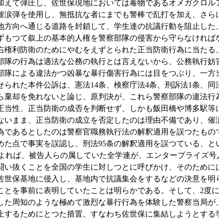
加えて弾圧し、佐世保現地においては毒物であるオメガクロル
催涙弾を使用し、無抵抗な者にまでも警棒で乱打を加え、さら
地方向へ通じる道路を封鎖して、学生達の抗議行動を阻止した
ずもつて叙上の基本的人権を警察部隊の侵害から守らなければ
右権利防衛のためにやむをえずとられた正当防衛行為に当たる
部隊の行為は適法な公務の執行とは言えないから、公務執行妨
部隊による違法かつ凶暴な暴行傷害行為には目をつぶり、一方
られた本件公訴は、憲法14条、検察庁法4条、刑訴法1条、同法
ら棄却を免れないと論じ、原判決が、これら警察部隊の違法行
正当性、正当防衛の成否を判断せず、しかも飯田橋や博多駅等
ないまま、正当防衛の成立を否定したのは理由不備であり、催
為であるとしたのは警察官職務執行法の解釈適用を誤つたもの
めた点で事実を誤認し、刑法95条の解釈適用を誤つている、と
れば、被告人らの属していた全学連が、エンタープライズ号
闘い抜くことを全国の学生に対しつとに呼びかけ、そのために
佐世保基地に侵入し、基地内で抗議集会をするなどの決意を明
ことを事前に表明していたことは明らかである。そして、2度
した周知のような極めて激烈な暴行行為を体験した警察当局が
止するためにとつた措置、すなわち佐世保に集結しようとする