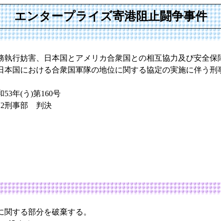
エンタープライズ寄港阻止闘争事件
務執行妨害、日本国とアメリカ合衆国との相互協力及び安全保
日本国における合衆国軍隊の地位に関する協定の実施に伴う刑
3年(う)第160号
第2刑事部 判決
に関する部分を破棄する。