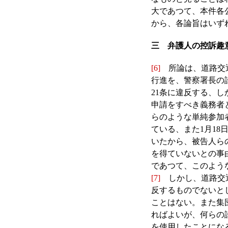
大であつて、本件各
から、各論旨はいず
三 弁護人の控訴趣
[6]
所論は、道路交通
行進を、警察署長の許
21条に違反する、
申請をすべき義務者
らのような単純参加
ている、また1月1
いたから、被告人ら
を得ていないとの事
であつて、このよう
[7]
しかし、道路交通法
反するものでないと
ことはない。また集
ればよいが、何らの
を使用したことにな