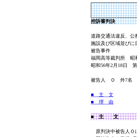
控訴審判決
道路交通法違反、公
施設及び区域並びに
被告事件
福岡高等裁判所 昭和5
昭和56年2月18日 
被告人 Ｏ 外7名
■ 主 文
■ 理 由
■ 主 文
原判決中被告人Ｏ