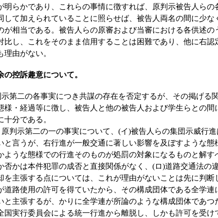
が明らかであり、これらの事情に徴すれば、原判示被告人らの
同して加えられていることに照らせば、被告人両名の間に少な
のが相当である。被告人らの原審および当審における各供述の
対比し、これをそのまま信用することは困難であり、他に右認
も理由がない。
余の控訴趣意について。
示第二の各事実につき共謀の存在を否定するが、その掲げる関
態様・経過等に徴し、被告人と他の被告人および学生らとの間
に十分である。
原判示第二の一の事実について、(イ)被告人らの集団示威行進
いと言うが、右行進が一般交通に著しい影響を及ぼすような態
かような態様での行進そのものが処罰の対象になるものと解す
か否かは本件犯罪の成否と直接関係がなく、(ロ)道路交通法の
却を主張する点については、これが理由がないことは先に判断し
が道路使用の許可を得ていたから、その構成団体である全学連
いと主張するが、かりに全学連が所論のような構成団体であつ
全国実行委員会による統一行進から離脱し、しかも許可を受け