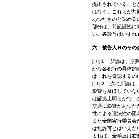
提出されていること
はなく、これらが共
あつたものと認める
部分は、前記証拠に
い。各論旨はいずれ
六 被告人Ｈのその
[10]
１
所論は、原判
かな各犯行の具体的
はこれを肯認するの
[11]
２
次に所論は、
影響を及ぼしていな
は証拠上明らかで、
交通に影響があつた
性による違法性の阻
また全国実行委員会
は無許可とはいえな
よれば、全学連は右