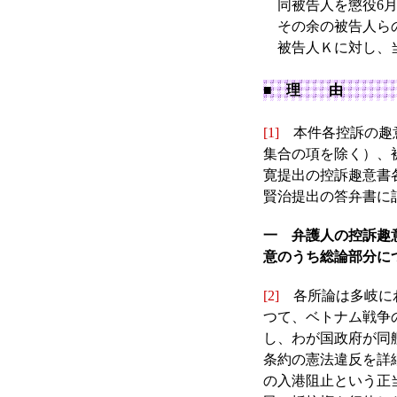
同被告人を懲役6月
その余の被告人ら
被告人Ｋに対し、当
■ 理 由
[1]
本件各控訴の趣意
集合の項を除く）、
寛提出の控訴趣意書
賢治提出の答弁書に
一 弁護人の控訴趣
意のうち総論部分に
[2]
各所論は多岐にわ
つて、ベトナム戦争
し、わが国政府が同
条約の憲法違反を詳
の入港阻止という正