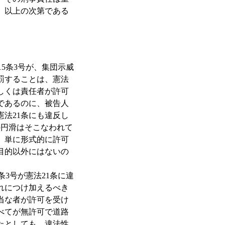
。以上の次第である
5条3号が、集団示威
処罰することは、憲法
しくは責任者が許可
であるのに、被告人
法21条にも違反し
の円滑はそこなわれて
、単に形式的に許可
目的以外にはないの
条3号が憲法21条に違
れにつけ加えるべき
当な者が許可を受け
べてが無許可で道路
たとしても、違法性