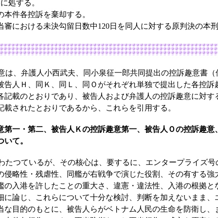
に処する。
の本件各控訴を棄却する。
審における未決勾留日数中120日を同人に対する原判決の本
は、弁護人小西武夫、同小泉征一郎共同提出の控訴趣意書（
被告人Ｈ、同Ｋ、同Ｌ、同Ｏがそれぞれ単独で提出した各控訴
各記載のとおりであり、被告人および弁護人の控訴趣意に対す
記載されたとおりであるから、これらを引用する。
意第一・第二、被告人Ｋの控訴趣意第一、被告人Ｏの控訴趣意
ついて。
たつているが、その核心は、要するに、エンタープライズ号
の侵略性・残虐性、同艦が右戦争で演じた役割、その有する強
艦の入港を許したことの重大さ、違憲・違法性、入港の根拠と
細に論じ、これらについて十分な検討、判断を加えないまま、
当な目的のもとに、被告人らがベトナム人民の生命を防衛し、