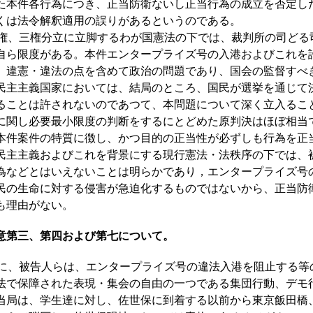
た本件各行為につき、正当防衛ないし正当行為の成立を否定し
くは法令解釈適用の誤りがあるというのである。
、三権分立に立脚するわが国憲法の下では、裁判所の司どる
自ら限度がある。本件エンタープライズ号の入港およびこれを
、違憲・違法の点を含めて政治の問題であり、国会の監督すべ
民主主義国家においては、結局のところ、国民が選挙を通じて
ることは許されないのであつて、本問題について深く立入るこ
に関し必要最小限度の判断をするにとどめた原判決はほぼ相当
本件案件の特質に徴し、かつ目的の正当性が必ずしも行為を正
民主主義およびこれを背景にする現行憲法・法秩序の下では、
為などとはいえないことは明らかであり，エンタープライズ号
民の生命に対する侵害が急迫化するものではないから、正当防
も理由がない。
意第三、第四および第七について。
、被告人らは、エンタープライズ号の違法入港を阻止する等
法で保障された表現・集会の自由の一つである集団行動、デモ
当局は、学生達に対し、佐世保に到着する以前から東京飯田橋