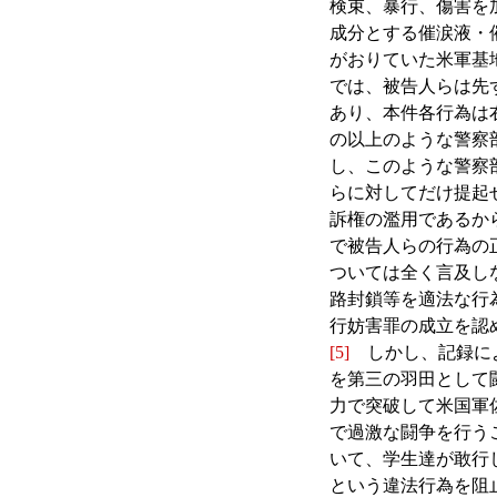
検束、暴行、傷害を
成分とする催涙液・
がおりていた米軍基
では、被告人らは先
あり、本件各行為は
の以上のような警察
し、このような警察
らに対してだけ提起せ
訴権の濫用であるか
で被告人らの行為の
ついては全く言及し
路封鎖等を適法な行
行妨害罪の成立を認
[5]
しかし、記録によ
を第三の羽田として
力で突破して米国軍
で過激な闘争を行う
いて、学生達が敢行
という違法行為を阻