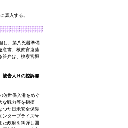
刑に算入する。
但し、第八兇器準備
趣意書、検察官遠藤
る答弁は、検察官堀
、被告人Ｈの控訴趣
の佐世保入港をめぐ
大な戦力等を指摘
なつた日米安全保障
エンタープライズ号
また政府を糾弾し国