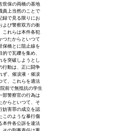
佐世保の両橋の基地
職責上当然のことで
記録で見る限りにお
および警察双方の衝
、これらは本件各犯
かつたからといつて
世保橋とに阻止線を
目的で瓦礫を集め、
れを突破しようとし
の行動は、正に闘争
れず、催涙液・催涙
つて、これらを適法
病院前で無抵抗の学生
一部警察官の行為は
たからといつて、そ
行妨害罪の成立を認
たこのような暴行傷
る本件各公訴を違法
、その刑事責任は重