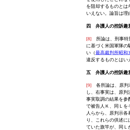
を阻却するものとは
いえない。論旨は理
四 弁護人の控訴趣
[8]
所論は、刑事特別
に基づく米国軍隊の
い（
最高裁判所昭和34
違反するものとはい
五 弁護人の控訴趣
[9]
各所論は、原判示
し、右事実は、原判
事実取調の結果を参
で被告人Ｋ、同Ｌを
人らから、原判示各
り、これらの供述に
ていた旗竿が、同Ｌ