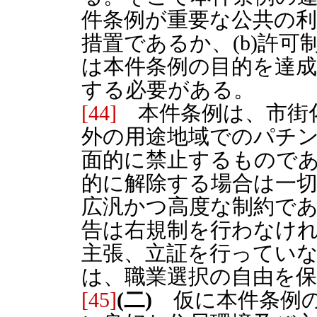
件条例が重要な公共の
措置であるか、(b)許
は本件条例の目的を達
する必要がある。
[44]
本件条例は、市街
外の用途地域でのパチ
面的に禁止するもので
的に解除する場合は一
広汎かつ高度な制約で
告は右規制を行わなけ
主張、立証を行ってい
は、職業選択の自由を保
[45]
(二)
仮に本件条例の