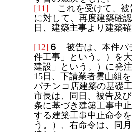
[11]
これを受けて、被告
に対して、再度建築確認
日、建築主事より建築
[12]
６
被告は、本件パ
件工事」という。）を大
建設」という。）に発注
15日、下請業者雲山組
パチンコ店建築の基礎
市長は、同日、被告及び
条に基づき建築工事中止
する建築工事中止命令を
う。）、右命令は、同月