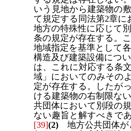
いう見地から建築物の
て規定する同法第2章に
地方の特殊性に応じて別
条の規定が存在する。
地域指定を基準として
構造及び建築設備につい
は、これに対応する条
域」においてのみその
定が存在する。したが
ける建築物の右制限な
共団体において別段の
ない趣旨と解すべきで
[39]
(2)
地方公共団体が