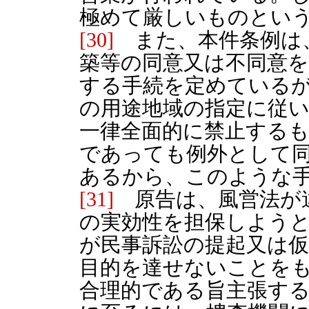
極めて厳しいものとい
[30]
また、本件条例は
築等の同意又は不同意
する手続を定めている
の用途地域の指定に従
一律全面的に禁止する
であっても例外として
あるから、このような
[31]
原告は、風営法が
の実効性を担保しよう
が民事訴訟の提起又は
目的を達せないことを
合理的である旨主張す