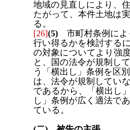
地域の見直しにより、
たがって、本件土地は
る。
[26]
(5)
市町村条例によ
行い得るかを検討する
の対象についてより強
と、国の法令が規制し
う「横出し」条例を区
は、法令が規制してい
であるから、「横出し
し」条例が広く適法で
ている。
(二) 被告の主張