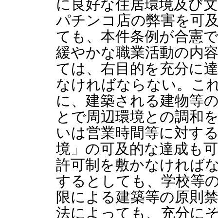
に良好な住居環境及び
パチンコ店の弊害を可
ても、本件条例が合憲
緩やかな職業活動の内
ては、右目的を充分に
なければならない。こ
に、建築される建物等
とで周辺環境との調和
いは営業時間等に対す
境」の可及的な達成も
許可制を敷かなければ
するとしても、学校等
限による建築等の原則
法によっても、充分に