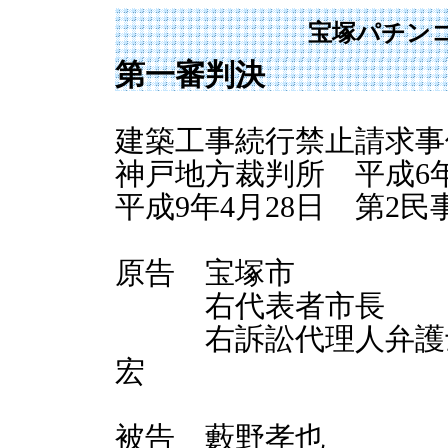
宝塚パチン
第一審判決
建築工事続行禁止請求事
神戸地方裁判所 平成6年
平成9年4月28日 第2
原告 宝塚市
右代表者市長 
右訴訟代理人弁護士
宏
被告 藪野孝也