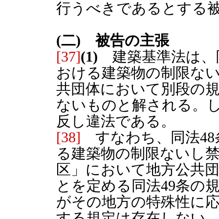
行うべきであるとする
(二) 被告の主張
[37]
(1)
建築基準法は、同
おける建築物の制限な
共団体において別段の
ないものと解される。
反し違法である。
[38]
すなわち、同法48
る建築物の制限ないし
区」において地方公共
とを定める同法49条の
がその地方の特殊性に
する規定は存在しない