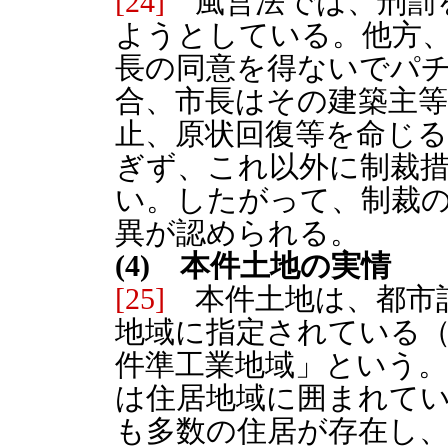
[24]
風営法では、刑罰
ようとしている。他方
長の同意を得ないでパ
合、市長はその建築主
止、原状回復等を命じ
ぎず、これ以外に制裁
い。したがって、制裁
異が認められる。
(4) 本件土地の実情
[25]
本件土地は、都市
地域に指定されている
件準工業地域」という。
は住居地域に囲まれて
も多数の住居が存在し