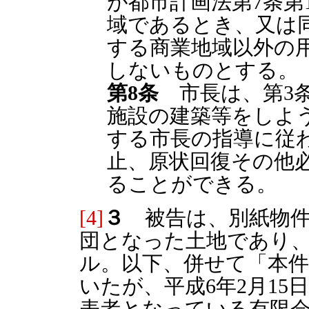
が都市計画法第7条第
域であるとき、又は同
する商業地域以外の
しないものとする。
第8条
市長は、第3条
施設の建築等をしよ
する市長の指導に従
止、原状回復その他
ることができる。
[4]
３
被告は、別紙物件
団となった土地であり、総
ル。以下、併せて「本
いたが、平成6年2月1
表者となっている有限