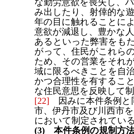
な勤労意欲を喪失し、
み出したり、射倖的な
年の目に触れることに
意欲が減退し、豊かな
あるといった弊害をも
がって、住民がこれら
ため、その営業をそれ
域に限るべきことを自
かつ合理性を有するこ
な住民意思を反映して
[22]
因みに本件条例と
市、伊丹市及び川西市
において制定されてい
(3) 本件条例の規制方