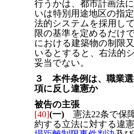
行うかは、都市計画法
いは特別用途地区の指
法的システムを採用して
限の基準を定めるだけ
における建築物の制限
いるとすると、右法的
妥当でない。
３ 本件条例は、職業選
項に反し違憲か
被告の主張
[40]
(一)
憲法22条で保
約する立法に対する違
場距離制限事件判決
及び