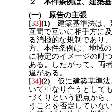
２ 本件条例は、建築基
(一) 原告の主張
[33]
(1)
建築基準法は、
互間で互いに相手方に
る消極的な規制であり
方、本件条例は、地域の
に特定のイメージの町
ある。したがって、両
違がある。
[34]
(2)
仮に建築基準法
いて重なり合うとして
づくりという観点から
うことを否定していな