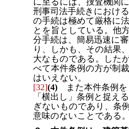
に至るには、捜査機関
刑事司法手続きにおけ
の手続は極めて厳格に
とを旨としている。他
分手続は、簡易迅速に
り、しかも、その結果
大なものである。した
べて本件条例の方が制
はいえない。
[32]
(4)
また本件条例を
「横出し」条例と捉え
ぎないものであり、条
意味のないことである