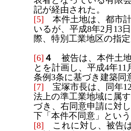
記が経由された。
[5]
本件土地は、都市計
いるが、平成8年2月1
際、特別工業地区の指
[6]
４
被告は、本件土地
とを計画し、平成4年1
条例3条に基づき建築同
[7]
宝塚市長は、同年12
法上の準工業地域に属す
づき、右同意申請に対
下「本件不同意」という
[8]
これに対し、被告は、