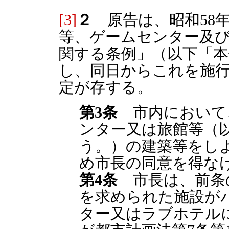
[3]
２
原告は、昭和58年
等、ゲームセンター及
関する条例」（以下「本
し、同日からこれを施
定が存する。
第3条
市内において
ンター又は旅館等（
う。）の建築等をし
め市長の同意を得な
第4条
市長は、前条
を求められた施設が
ター又はラブホテル