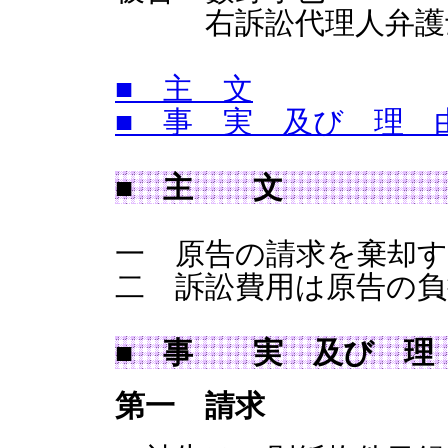
右訴訟代理人弁護士
■ 主 文
■ 事 実 及び 理 
■ 主 文
一 原告の請求を棄却
二 訴訟費用は原告の
■ 事 実 及び 
第一 請求