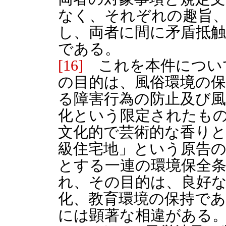
なく、それぞれの趣旨
し、両者に間に矛盾抵
である。
[16]
これを本件につい
の目的は、風俗環境の
る障害行為の防止及び風
化という限定されたも
文化的で芸術的な香り
級住宅地」という原告
とする一連の環境保全
れ、その目的は、良好な
化、教育環境の保持で
には顕著な相違がある