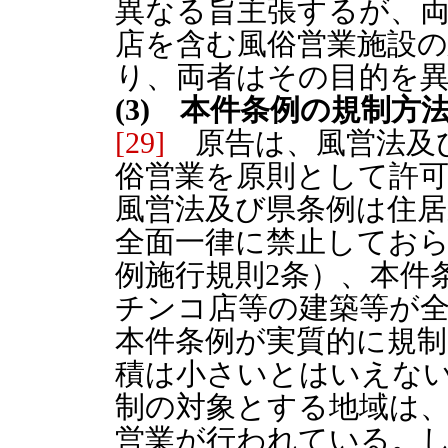
異なる旨主張するが、
店を含む風俗営業施設の
り、両者はその目的を
(3) 本件条例の規制方
[29]
原告は、風営法及
俗営業を原則として許
風営法及び県条例は住居
全面一律に禁止しておら
例施行規則2条）、本件
チンコ店等の建築等が
本件条例が実質的に規
積は小さいとはいえな
制の対象とする地域は
営業が行われている。