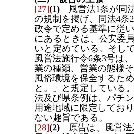
[27]
(1)
風営法1条が同
の規制を掲げ、同法4条
政令で定める基準に従
にあるときは、公安委
いと定めている。そし
風営法施行令6条3号は
業の種類、営業の態様
風俗環境を保全するた
と。」と規定している
法及び県条例は、パチ
用途地域に限定してお
ない趣旨である。
[28]
(2)
原告は、風営法