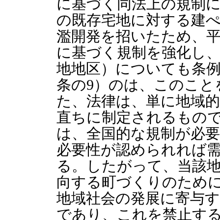
に基づく同法上の規制
の既存宅地に対する建
濫開発を招いたため、平
に基づく規制を強化し、
地地区）についても条例
条の9）のは、このこと
た、法律は、単に地域
直ちに制定されるもの
は、全国的な規制が必
必要性が認められれば
る。したがって、当該
向する町づくりのため
地域社会の発展に寄与
であり、これを禁止す