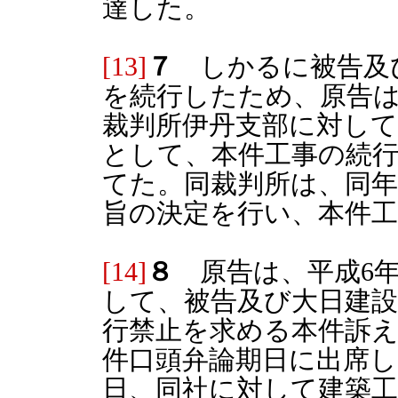
達した。
[13]
７
しかるに被告及
を続行したため、原告は
裁判所伊丹支部に対して
として、本件工事の続
てた。同裁判所は、同年
旨の決定を行い、本件
[14]
８
原告は、平成6年
して、被告及び大日建
行禁止を求める本件訴
件口頭弁論期日に出席し
日、同社に対して建築