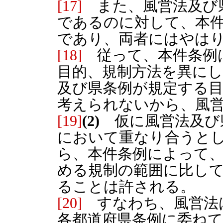
[17]
また、風営法及び
であるのに対して、本
であり、両者にはやは
[18]
従って、本件条例
目的、規制方法を異に
及び県条例が規定する
考えられないから、風
[19]
(2)
仮に風営法及び
において重なり合うと
ら、本件条例によって
める規制の範囲に比し
ることは許される。
[20]
すなわち、風営法
各都道府県条例に委ねて