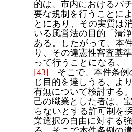
的は、市内におけるパ
要な規制を行うことに
とにあり、その実質は
いる風営法の目的「清
ある。したがって、本
り、その違憲性審査基
って行うことになる。
[43]
そこで、本件条例
じ目的を達しうる、よ
有無について検討する
己の職業とした者は、
らないとする許可制を採
業選択の自由に対する
る。そこで本件条例の違