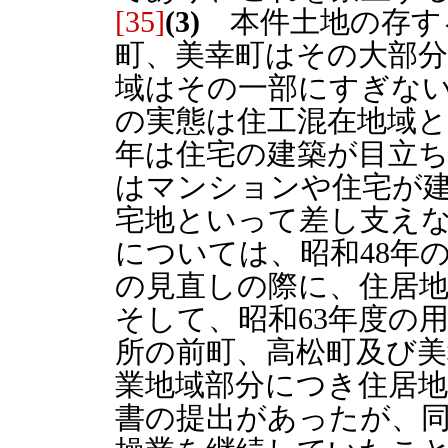
[35]
(3)
本件土地の存す
町、美幸町はその大部
域はその一部にすぎな
の実態は住工混在地域
年は住宅の建築が目立
はマンションや住宅が
宅地といって差し支え
については、昭和48年
の見直しの際に、住居
そして、昭和63年度の
所の前町、高松町及び美
業地域部分につき住居
書の提出があったが、同