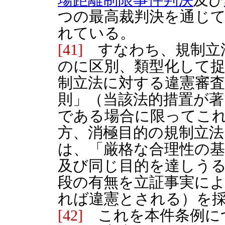
つの最高裁判決を通じ
れている。
[41]
すなわち、規制立
のに区別、類型化して
制立法に対する違憲審
則」（当該法的措置が
である場合に限ってこ
方、消極目的の規制立
は、「厳格な合理性の基
及び同じ目的を達しう
段の有無を立証事実に
れば違憲とされる）を
[42]
これを本件条例に