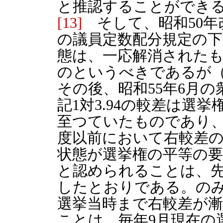
と推認することができ
[13]
そして、昭和50年
の議員定数配分規定の
態は、一応解消された
のというべきであるが（
その後、昭和55年6月
記1対3.94の較差は選
至つていたものであり
度以前において右較差
状態が選挙権の平等の
と認められることは、先
したとおりである。の
選挙当時まで右較差が
ことは、毎年9月現在の