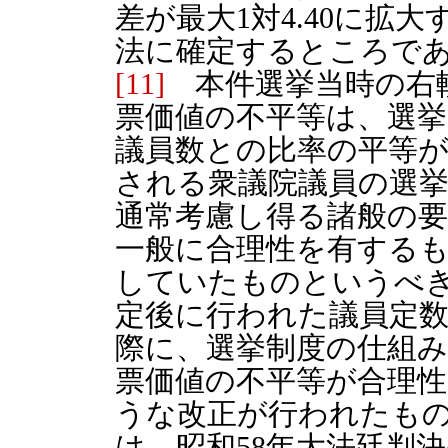
差が最大1対4.40に拡
法に確定するところで
[11]
本件選挙当時の右
票価値の不平等は、選挙
議員数との比率の平等
される衆議院議員の選
通常考慮し得る諸般の
一般に合理性を有する
していたものというべ
定後に行われた議員定
際に、選挙制度の仕組
票価値の不平等が合理
うな改正が行われたも
は、昭和58年大法廷判