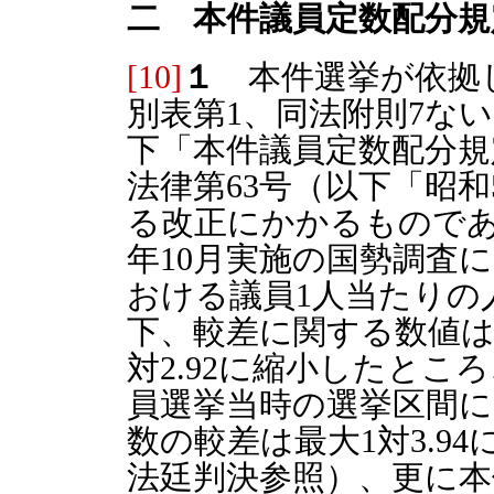
二 本件議員定数配分規
[10]
１
本件選挙が依拠し
別表第1、同法附則7な
下「本件議員定数配分規
法律第63号（以下「昭
る改正にかかるものであ
年10月実施の国勢調査
おける議員1人当たりの人
下、較差に関する数値は
対2.92に縮小したとこ
員選挙当時の選挙区間に
数の較差は最大1対3.9
法廷判決参照）、更に本