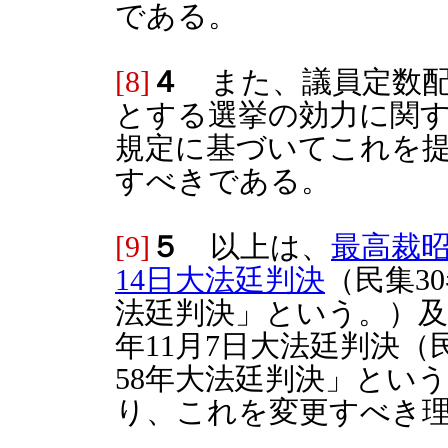
である。
[8]
４
また、議員定数配
とする選挙の効力に関す
規定に基づいてこれを
すべきである。
[9]
５
以上は、
最高裁昭
14日大法廷判決
（民集30
法廷判決」という。）及び
年11月7日大法廷判決（民
58年大法廷判決」とい
り、これを変更すべき