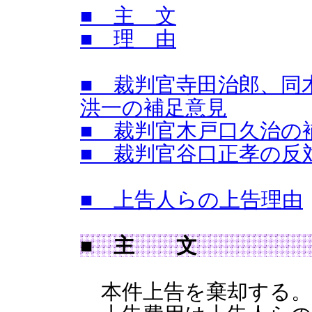
■ 主 文
■ 理 由
■ 裁判官寺田治郎、同
洪一の補足意見
■ 裁判官木戸口久治の
■ 裁判官谷口正孝の反
■ 上告人らの上告理由
■ 主 文
本件上告を棄却する。