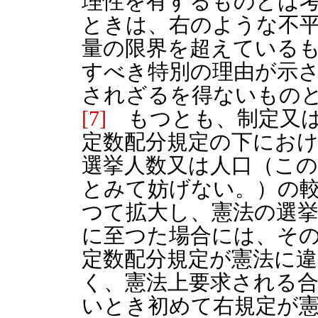
理性を有するものとは
ときは、右のような不
量の限界を超えている
すべき特別の理由が示
されざるを得ないもの
[7]
もつとも、制定又は
定数配分規定の下におけ
選挙人数又は人口（こ
とみて妨げない。）の
つて拡大し、憲法の選
に至つた場合には、そ
定数配分規定が憲法に
く、憲法上要求される
いとき初めて右規定が