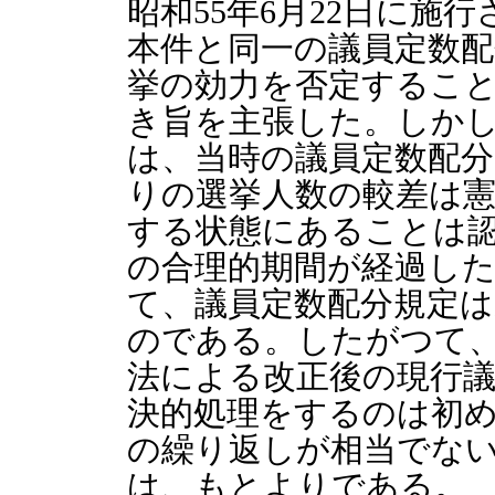
昭和55年6月22日に施
本件と同一の議員定数
挙の効力を否定するこ
き旨を主張した。しか
は、当時の議員定数配分
りの選挙人数の較差は
する状態にあることは
の合理的期間が経過し
て、議員定数配分規定
のである。したがつて、
法による改正後の現行
決的処理をするのは初
の繰り返しが相当でな
は、もとよりである。