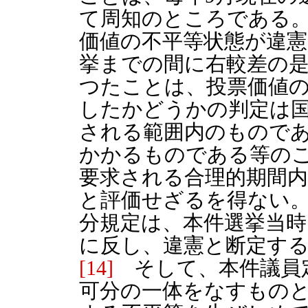
て周知のところである
価値の不平等状態が違
挙までの間に右較差の
つたことは、投票価値
したかどうかの判定は
される範囲内のもので
かかるものである等の
要求される合理的期間
と評価せざるを得ない
分規定は、本件選挙当時
に反し、違憲と断定す
[14]
そして、本件議員
可分の一体をなすもの