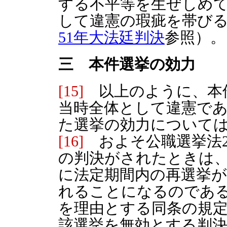
する不平等を生ぜしめ
して違憲の瑕疵を帯び
51年大法廷判決
参照）。
三 本件選挙の効力
[15]
以上のように、本
当時全体として違憲で
た選挙の効力について
[16]
およそ公職選挙法2
の判決がされたときは
に法定期間内の再選挙
れることになるのであ
を理由とする同条の規
該選挙を無効とする判