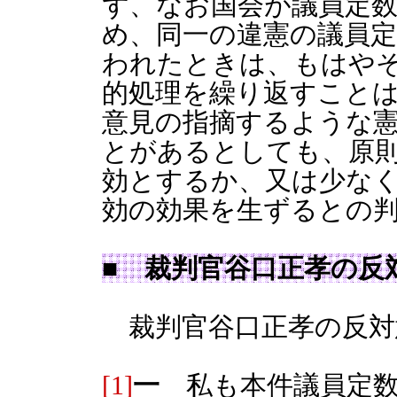
ず、なお国会が議員定
め、同一の違憲の議員
われたときは、もはや
的処理を繰り返すこと
意見の指摘するような
とがあるとしても、原
効とするか、又は少な
効の効果を生ずるとの
■ 裁判官谷口正孝の反
裁判官谷口正孝の反対
[1]
一
私も本件議員定数