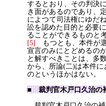
するとおり、その判決
き面があるのであり、
によつて司法権にゆだ
訟を認めた目的と必要
ることができるものと
[5]
もつとも、本件が選
宣言のみにとどめるの
と解すべきことは、多
から、所論(二)は本件
のというほかはない。
■ 裁判官木戸口久治の
裁判官木戸口久治の補