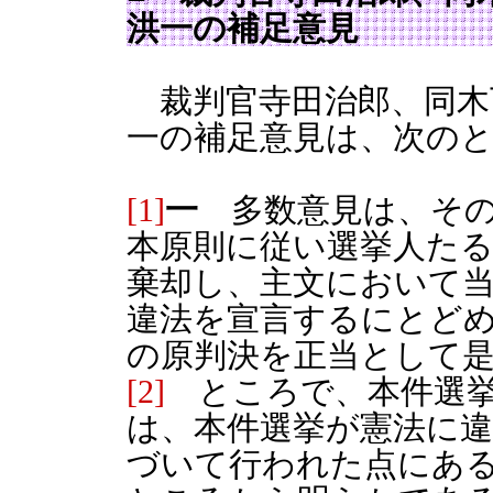
洪一の補足意見
裁判官寺田治郎、同木
一の補足意見は、次の
[1]
一
多数意見は、その
本原則に従い選挙人た
棄却し、主文において
違法を宣言するにとど
の原判決を正当として
[2]
ところで、本件選挙
は、本件選挙が憲法に違
づいて行われた点にあ