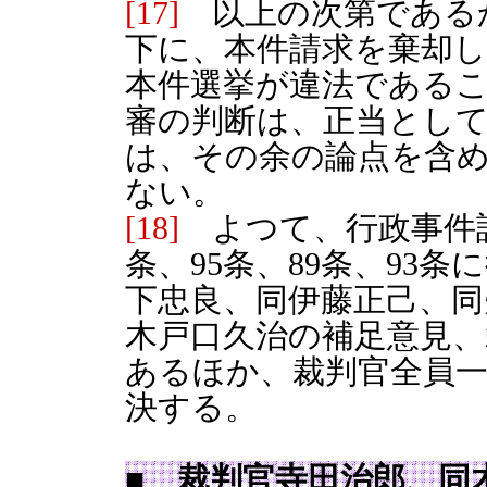
[17]
以上の次第である
下に、本件請求を棄却
本件選挙が違法である
審の判断は、正当とし
は、その余の論点を含
ない。
[18]
よつて、行政事件訴訟
条、95条、89条、93
下忠良、同伊藤正己、同
木戸口久治の補足意見、
あるほか、裁判官全員
決する。
■ 裁判官寺田治郎、同