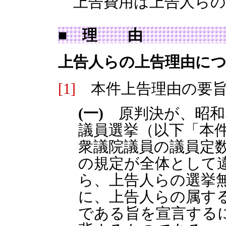
上告費用は上告人らの
■ 理 由
上告人らの上告理由に
[1]
本件上告理由の要旨
(一)
原判決が、昭和5
議員選挙（以下「本
衆議院議員の議員定
の規定が全体として
ら、上告人らの選挙
に、上告人らの属す
である旨を宣言する