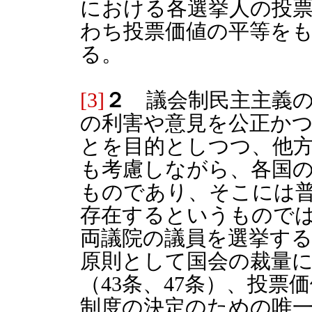
における各選挙人の投
わち投票価値の平等を
る。
[3]
２
議会制民主主義の
の利害や意見を公正か
とを目的としつつ、他
も考慮しながら、各国
ものであり、そこには
存在するというもので
両議院の議員を選挙す
原則として国会の裁量
（43条、47条）、投
制度の決定のための唯