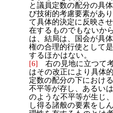
と議員定数の配分の具体
び技術的考慮要素があ
て具体的決定に反映さ
在するものでもないか
は、結局は、国会が具
権の合理的行使として
するほかはない。
[6]
右の見地に立つて考
はその改正により具体
定数の配分の下におけ
不平等が存し、あるい
のような不平等が生じ
し得る諸般の要素をし