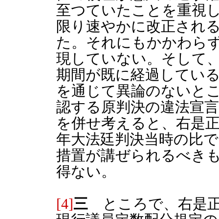
至つていたことを重視
限り速やかに改正され
た。それにもかかわら
現していない。そして
期間が既に経過してい
を通じて異論のないと
認する原判決の違法宣
を併せ考えると、右是正
年大法廷判決当時の比
措置が講ぜられるべき
得ない。
[4]
三
ところで、右是正