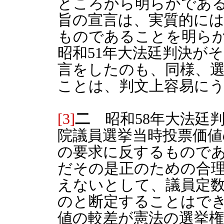
ところから明らかであ
旨の宣言は、実質的に
ものであることを明ら
昭和51年大法廷判決が
言をしたのも、同様、
ことは、判文上容易に
[3]
二
昭和58年大法廷判
院議員選挙当時投票価値
の要求に反するもので
だその是正のための合
えないとして、議員定
のと断定することはで
値の較差が憲法の選挙