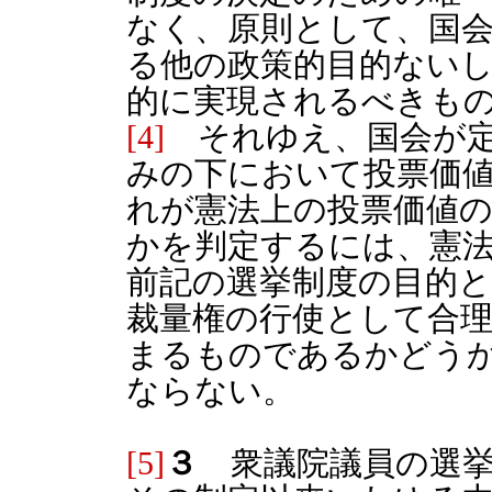
なく、原則として、国
る他の政策的目的ない
的に実現されるべきも
[4]
それゆえ、国会が定
みの下において投票価
れが憲法上の投票価値
かを判定するには、憲
前記の選挙制度の目的
裁量権の行使として合
まるものであるかどう
ならない。
[5]
３
衆議院議員の選挙