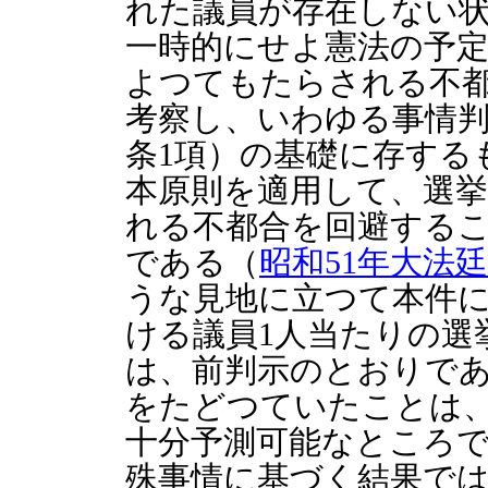
れた議員が存在しない
一時的にせよ憲法の予
よつてもたらされる不
考察し、いわゆる事情判
条1項）の基礎に存する
本原則を適用して、選
れる不都合を回避する
である（
昭和51年大法
うな見地に立つて本件
ける議員1人当たりの選
は、前判示のとおりで
をたどつていたことは
十分予測可能なところ
殊事情に基づく結果で