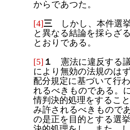
からであつた。
[4]
三
しかし、本件選挙
と異なる結論を採らざ
とおりである。
[5]
１
憲法に違反する議
により無効の法規のは
配分規定に基づいて行
れるべきものである。
情判決的処理をするこ
み許されるべきもので
の是正を目的とする選
決的処理をし、また、