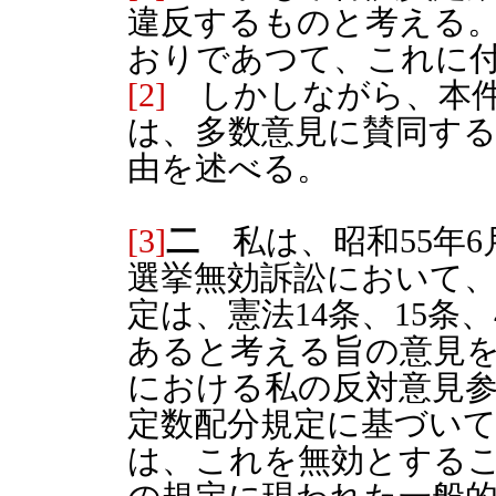
違反するものと考える
おりであつて、これに
[2]
しかしながら、本件
は、多数意見に賛同す
由を述べる。
[3]
二
私は、昭和55年6
選挙無効訴訟において
定は、憲法14条、15条
あると考える旨の意見を
における私の反対意見
定数配分規定に基づい
は、これを無効とするこ