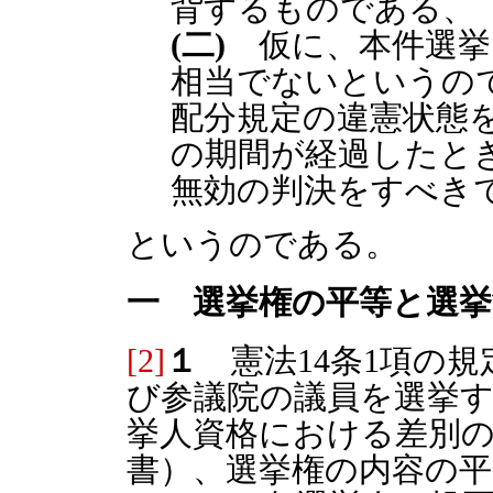
背するものである、
(二)
仮に、本件選挙
相当でないというの
配分規定の違憲状態
の期間が経過したと
無効の判決をすべき
というのである。
一 選挙権の平等と選挙
[2]
１
憲法14条1項の規
び参議院の議員を選挙
挙人資格における差別の
書）、選挙権の内容の平