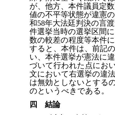
が、他方、本件議員定数
値の不平等状態が違憲
和58年大法廷判決の言
件選挙当時の選挙区間に
数の較差の程度等本件
すると、本件は、前記
い、本件選挙が憲法に違
づいて行われた点にお
文において右選挙の違
は無効としないとする
のというべきである。
四 結論