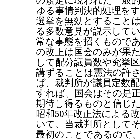
の規定に現われた一般
ゆる事情判決的処理を
選挙を無効とすること
る多数意見が説示して
常な事態を招くもので
の改正は国会のみが果
して配分議員数や究挙
講ずることは憲法の許
ば、裁判所が議員定数
すれば、国会はその是
期待し得るものと信じ
昭和50年改正法による
いて、当裁判所として
最初のことであるので