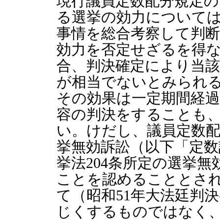
現行議員定数配分規定
る選挙の効力について
事情を総合考察して判
効力を否定せざるを得
合、判決確定により当
が相当でないとみられ
その効果は一定期間経
容の判決をすることも
い。けだし、議員定数
挙無効訴訟（以下「定数
挙法204条所定の選挙
ことを認めることとさ
て（昭和51年大法廷判
じくするものではなく