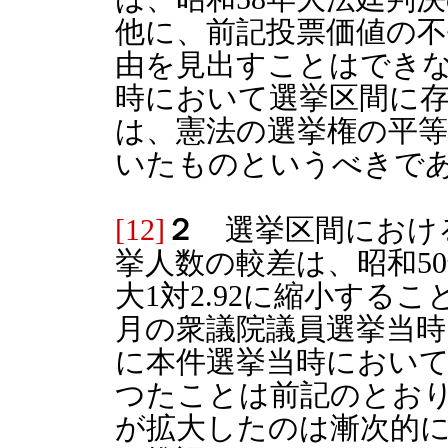
他に、前記投票価値の
由を見出すことはでき
時において選挙区間に
は、憲法の選挙権の平
いたものというべきで
[12]
２
選挙区間における
挙人数の較差は、昭和5
大1対2.92に縮小する
月の衆議院議員選挙当時に
に本件選挙当時においては
つたことは前記のとお
が拡大したのは漸次的