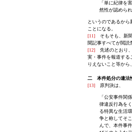
「単に紀律を
然性が認めら
というのであるから
ことになる。
[11]
そもそも、新聞
聞記事すべてが閲読
[12]
先述のとおり、
実・事件を報道する
りえないこと等から
二 本件処分の違法
[13]
原判決は、
「公安事件関
律違反行為を
る特異な生活
争と称してそ
んで、本件事