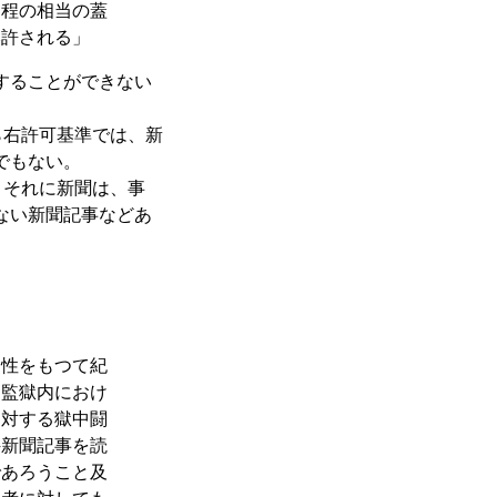
る程の相当の蓋
み許される」
することができない
右許可基準では、新
でもない。
とそれに新聞は、事
ない新聞記事などあ
。
調性をもつて紀
し監獄内におけ
に対する獄中闘
件新聞記事を読
であろうこと及