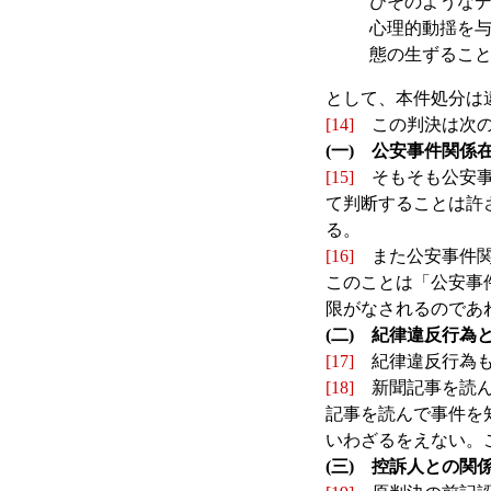
びそのような
心理的動揺を
態の生ずるこ
として、本件処分は
[14]
この判決は次の
(一) 公安事件関係
[15]
そもそも公安事
て判断することは許
る。
[16]
また公安事件関
このことは「公安事
限がなされるのであ
(二) 紀律違反行為
[17]
紀律違反行為も
[18]
新聞記事を読ん
記事を読んで事件を
いわざるをえない。
(三) 控訴人との関