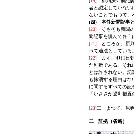
[19]
原判決の前記認
者と認定していない
ないことでもつて、
(四) 本件新聞記事
[20]
そもそも新聞の
聞記事を読んで各自
[21]
ところが、原判決
べて適法としている
[22]
まず、4月1日
た判断である。それ
とは許されない。記
も抹消する理由はな
に関するすべての記
「いささか過剰措置
[23]
三
よつて、原判
二 証拠（省略）