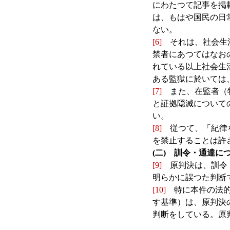
にわたつて記事を掲
は、もはや国民の日
ない。
[6]
それは、社会生活
禁者にあつてはなお
れている以上社会生
ある監獄に於いては
[7]
また、在監者（特
と証拠隠滅について
い。
[8]
従つて、「紀律を
を禁止することは許
(二) 訓令・通達に
[9]
原判決は、訓令・
明らかに誤つた判断
[10]
特に本件の法的
す基準）は、原判決
判断をしている。原