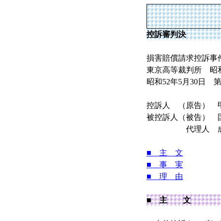
控訴審判決
損害賠償請求控訴事
東京高等裁判所 昭和5
昭和52年5月30日 
控訴人 （原告） 
被控訴人（被告） 
代理人 成田信
■ 主 文
■ 事 実
■ 理 由
■ 主 文