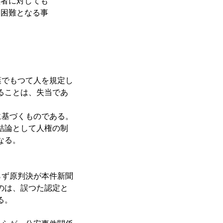
監者に対しても
く困難となる事
でもつて人を規定し
ることは、失当であ
基づくものである。
結論として人権の制
なる。
ず原判決が本件新聞
のは、誤つた認定と
る。