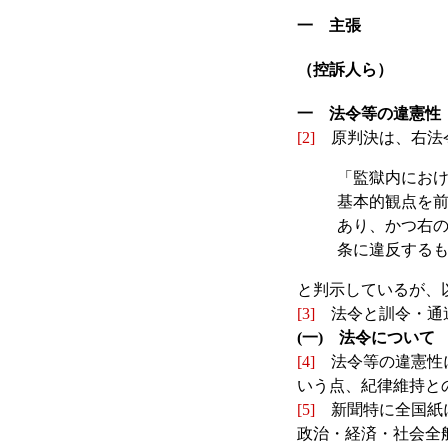
一 主張
（控訴人ら）
一 法令等の違憲性
[2]
原判決は、右法
「監獄内にお
基本的観点を
あり、かつ右の
条に違反する
と判示しているが、
[3]
法令と訓令・通
(一) 法令について
[4]
法令等の違憲性に
いう点、紀律維持と
[5]
新聞特に全国紙に
政治・経済・社会全