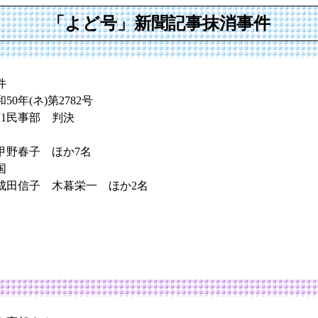
「よど号」新聞記事抹消事件
件
0年(ネ)第2782号
第1民事部 判決
甲野春子 ほか7名
国
子 木暮栄一 ほか2名