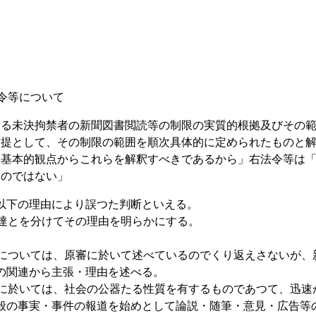
令等について
ける未決拘禁者の新聞図書閲読等の制限の実質的根拠及びその
前提として、その制限の範囲を順次具体的に定められたものと
基本的観点からこれらを解釈すべきであるから」右法令等は「憲
ものではない」
以下の理由により誤つた判断といえる。
達とを分けてその理由を明らかにする。
ついては、原審に於いて述べているのでくり返えさないが、
の関連から主張・理由を述べる。
於いては、社会の公器たる性質を有するものであつて、迅速
般の事実・事件の報道を始めとして論説・随筆・意見・広告等