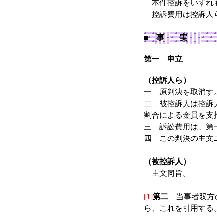
本件控訴をいずれ
控訴費用は控訴人
■ 事 実
第一 申立
（控訴人ら）
一 原判決を取消す
二 被控訴人は控訴人
割合による金員を支
三 訴訟費用は、第
四 この判決の主文
（被控訴人）
主文同旨。
[1]
第二
当事者双方の
ら、これを引用する