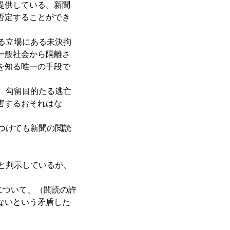
提供している。新聞
否定することができ
る立場にある未決拘
一般社会から隔離さ
を知る唯一の手段で
、勾留目的たる逃亡
害するおそれはな
つけても新聞の閲読
と判示しているが、
について、（閲読の許
ないという矛盾した