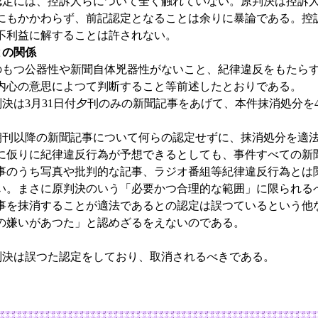
定には、控訴人らについて全く触れていない。原判決は控訴人
にもかかわらず、前記認定となることは余りに暴論である。控
不利益に解することは許されない。
との関係
もつ公器性や新聞自体兇器性がないこと、紀律違反をもたらす
内心の意思によつて判断すること等前述したとおりである。
は3月31日付夕刊のみの新聞記事をあげて、本件抹消処分を4
。
朝刊以降の新聞記事について何らの認定せずに、抹消処分を適
に仮りに紀律違反行為が予想できるとしても、事件すべての新
事のうち写真や批判的な記事、ラジオ番組等紀律違反行為とは
い。まさに原判決のいう「必要かつ合理的な範囲」に限られる
事を抹消することが適法であるとの認定は誤つているという他
の嫌いがあつた」と認めざるをえないのである。
決は誤つた認定をしており、取消されるべきである。