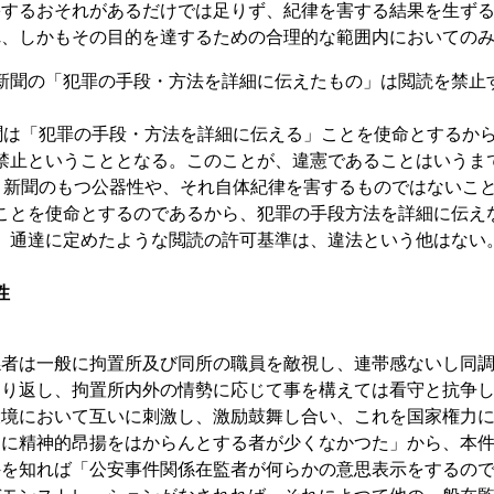
害するおそれがあるだけでは足りず、紀律を害する結果を生ず
れ、しかもその目的を達するための合理的な範囲内においての
新聞の「犯罪の手段・方法を詳細に伝えたもの」は閲読を禁止
は「犯罪の手段・方法を詳細に伝える」ことを使命とするから
禁止ということとなる。このことが、違憲であることはいうま
新聞のもつ公器性や、それ自体紀律を害するものではないこ
ことを使命とするのであるから、犯罪の手段方法を詳細に伝え
、通達に定めたような閲読の許可基準は、違法という他はない
性
係者は一般に拘置所及び同所の職員を敵視し、連帯感ないし同
くり返し、拘置所内外の情勢に応じて事を構えては看守と抗争
環境において互いに刺激し、激励鼓舞し合い、これを国家権力
こに精神的昂揚をはからんとする者が少くなかつた」から、本
件を知れば「公安事件関係在監者が何らかの意思表示をするの