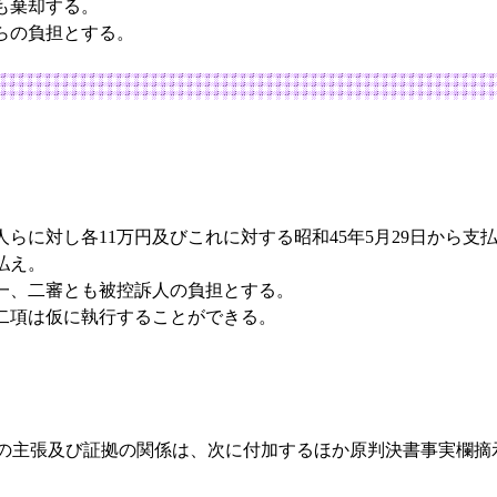
も棄却する。
らの負担とする。
。
らに対し各11万円及びこれに対する昭和45年5月29日から支
払え。
一、二審とも被控訴人の負担とする。
二項は仮に執行することができる。
主張及び証拠の関係は、次に付加するほか原判決書事実欄摘
。