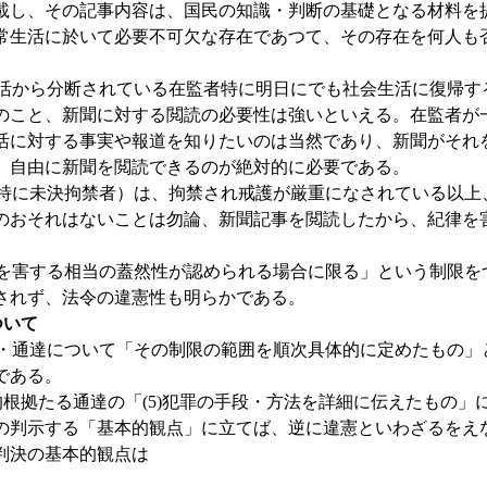
載し、その記事内容は、国民の知識・判断の基礎となる材料を
常生活に於いて必要不可欠な存在であつて、その存在を何人も
から分断されている在監者特に明日にでも社会生活に復帰す
のこと、新聞に対する閲読の必要性は強いといえる。在監者が
活に対する事実や報道を知りたいのは当然であり、新聞がそれ
、自由に新聞を閲読できるのが絶対的に必要である。
に未決拘禁者）は、拘禁され戒護が厳重になされている以上
のおそれはないことは勿論、新聞記事を閲読したから、紀律を
害する相当の蓋然性が認められる場合に限る」という制限を
されず、法令の違憲性も明らかである。
ついて
通達について「その制限の範囲を順次具体的に定めたもの」
である。
根拠たる通達の「(5)犯罪の手段・方法を詳細に伝えたもの」
の判示する「基本的観点」に立てば、逆に違憲といわざるをえ
判決の基本的観点は