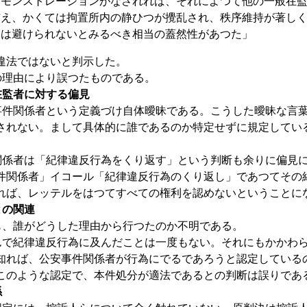
デモンストレーションがなされれば、それによつて他の一般在
与え、かくては拘置所内の静ひつが攪乱され、秩序維持が著し
とは避けられないとみるべき相当の蓋然性があつた」
違法ではないと判示した。
理由により誤つたものである。
在監者に対する偏見
件関係者という定義づけ自体曖昧である。こうした曖昧な言葉
されない。まして具体的に誰であるのか特定せずに規定してい
係者は「紀律違反行為をくり返す」という判断も余りに偏見に
件関係者」イコール「紀律違反行為のくり返し」であつてその
れば、レッテルをはつてすべての権利を認めないということに
との関連
、誰がどうした理由から行つたのか不明である。
で紀律違反行為に及んだことは一度もない。それにもかかわら
知れば、公安事件関係者が行為にでるであろうと認定している
このような認定で、本件処分が適法であるとの判断は誤りであ
係