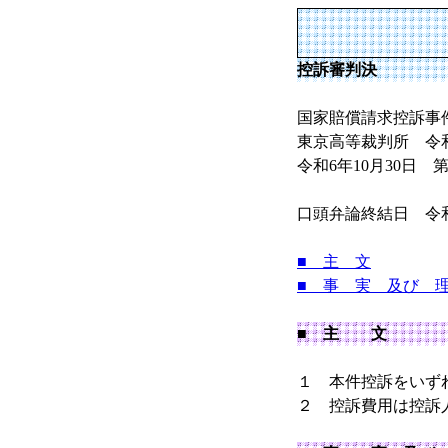
控訴審判決
国家賠償請求控訴事
東京高等裁判所 令和5
令和6年10月30日 
口頭弁論終結日 令和
■ 主 文
■ 事 実 及び 
■ 主 文
１ 本件控訴をいず
２ 控訴費用は控訴