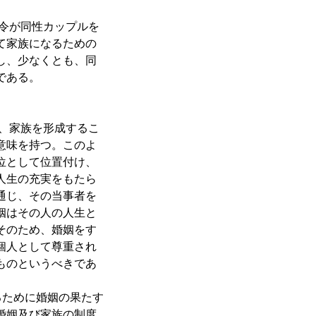
令が同性カップルを
て家族になるための
し、少なくとも、同
である。
、家族を形成するこ
意味を持つ。このよ
位として位置付け、
人生の充実をもたら
通じ、その当事者を
姻はその人の人生と
そのため、婚姻をす
個人として尊重され
ものというべきであ
ために婚姻の果たす
婚姻及び家族の制度