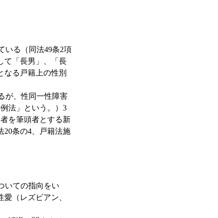
いる（同法49条2項
して「長男」、「長
となる戸籍上の性別
るが、性同一性障害
特例法」という。）3
た者を筆頭者とする新
20条の4、戸籍法施
別についての指向をい
性愛（レズビアン、