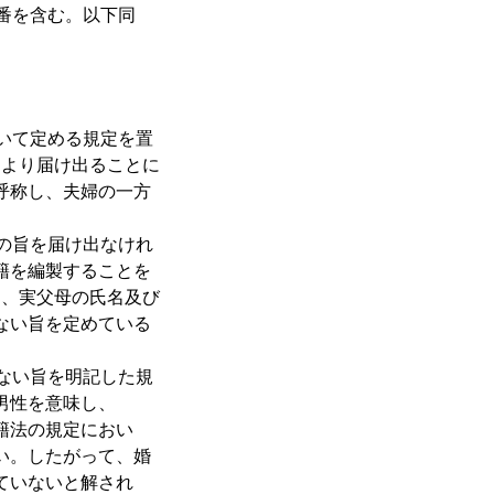
番を含む。以下同
いて定める規定を置
により届け出ることに
呼称し、夫婦の一方
の旨を届け出なけれ
籍を編製することを
日、実父母の氏名及び
ない旨を定めている
ない旨を明記した規
男性を意味し、
籍法の規定におい
い。したがって、婚
ていないと解され