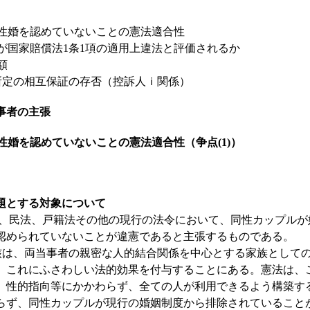
性婚を認めていないことの憲法適合性
国家賠償法1条1項の適用上違法と評価されるか
額
定の相互保証の存否（控訴人ｉ関係）
事者の主張
同性婚を認めていないことの憲法適合性（争点(1)）
題とする対象について
民法、戸籍法その他の現行の法令において、同性カップルが
認められていないことが違憲であると主張するものである。
は、両当事者の親密な人的結合関係を中心とする家族としての
、これにふさわしい法的効果を付与することにある。憲法は、
、性的指向等にかかわらず、全ての人が利用できるよう構築す
らず、同性カップルが現行の婚姻制度から排除されていること