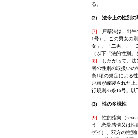
る。
(2) 法令上の性別
[7]
戸籍法は、出生の
1号）。この男女の
女」、「二男」、「
（以下「法的性別」
[8]
したがって、法的
者の性別の取扱いの特
条1項の規定による
戸籍が編製された上
行規則35条16号
(3) 性の多様性
[9]
性的指向（sexua
う。恋愛感情又は性
ゲイ）、双方の性別