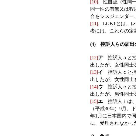
[10]
性自認（性同一性と
同一性の有無又は程
合をシスジェンダー
[11]
LGBTとは、
者には、これらの定
(4) 控訴人らの届
[12]
ア
控訴人ａと控
出したが、女性同士
[13]
イ
控訴人ｃと控
出したが、女性同士
[14]
ウ
控訴人ｅと控
出したが、男性同士
[15]
エ
控訴人ｉは、
（平成30年）9月
年1月に日本国内で
に、受理されなかった