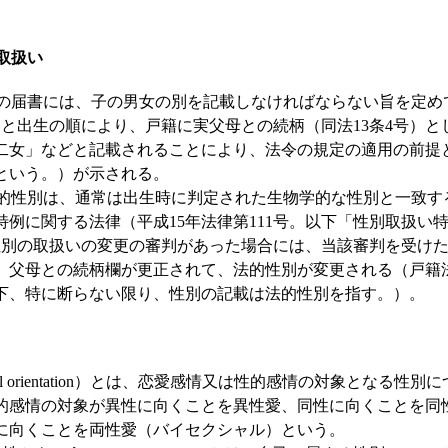
の取扱い
届書には、子の男女の別を記載しなければならない旨を定めて
別と出生の順により、戸籍に実父母との続柄（同法13条4号）と
二女」などと記載されることにより、法令の規定の適用の前提
という。）が示される。
性別は、通常は出生時に判定された生物学的な性別と一致す
例に関する法律（平成15年法律第111号。以下「性別取扱い
性別の取扱いの変更の審判があった場合には、当該審判を受け
、父母との続柄欄が更正されて、法的性別が変更される（戸籍法
。以下、特に断らない限り、性別の記載は法的性別を指す。）。
l orientation）とは、恋愛感情又は性的感情の対象となる性
的感情の対象が異性に向くことを異性愛、同性に向くことを同
に向くことを両性愛（バイセクシャル）という。