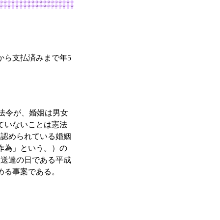
から支払済みまで年5
法令が、婚姻は男女
ていないことは憲法
み認められている婚姻
作為」という。）の
状送達の日である平成
求める事案である。