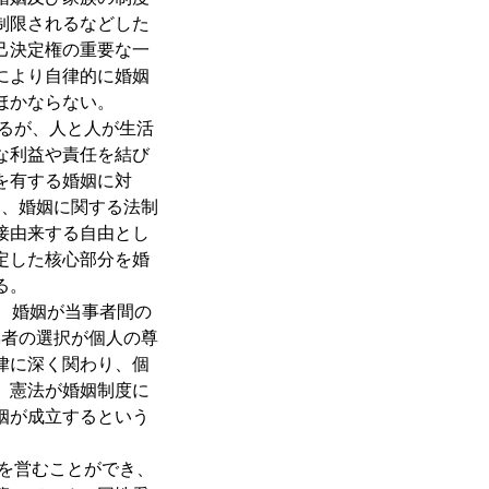
制限されるなどした
己決定権の重要な一
により自律的に婚姻
ほかならない。
るが、人と人が生活
な利益や責任を結び
を有する婚姻に対
は、婚姻に関する法制
接由来する自由とし
定した核心部分を婚
る。
、婚姻が当事者間の
偶者の選択が個人の尊
律に深く関わり、個
、憲法が婚姻制度に
姻が成立するという
を営むことができ、