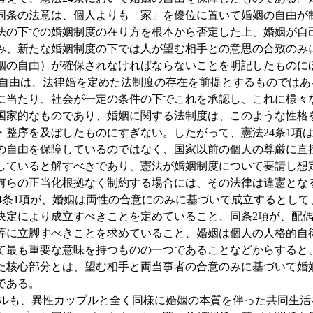
同条の法意は、個人よりも「家」を優位に置いて婚姻の自由が
民法の下での婚姻制度の在り方を根本から否定した上、婚姻が自
み、新たな婚姻制度の下では人が望む相手との意思の合致のみ
姻の自由）が確保されなければならないことを明記したものに
由は、法律婚を定めた法制度の存在を前提とするものではあ
に当たり、社会が一定の条件の下でこれを承認し、これに様々
国家的なものであり、婚姻に関する法制度は、このような性格
・整序を及ぼしたものにすぎない。したがって、憲法24条1項
の自由を保障しているのではなく、国家以前の個人の尊厳に直
していると解すべきであり、憲法が婚姻制度について要請し想
何らの正当化根拠なく制約する場合には、その法律は違憲とな
4条1項が、婚姻は両性の合意にのみに基づいて成立するとして
決定により成立すべきことを定めていること、同条2項が、配
等に立脚すべきことを求めていること、婚姻は個人の人格的自
て最も重要な意味を持つものの一つであることなどからすると
た核心部分とは、望む相手と両当事者の合意のみに基づいて婚
である。
も、異性カップルと全く同様に婚姻の本質を伴った共同生活