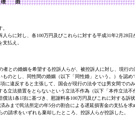
 理 由
す。
人らに対し、各100万円及びこれらに対する平成31年2月28日
を支払え。
者との婚姻を希望する控訴人らが、被控訴人に対し、現行の
いものとし、同性間の婚姻（以下「同性婚」という。）を認め
項、2項に違反すると主張して、国会が現行の法令では男女間での
する立法措置をとらないという立法不作為（以下「本件立法不
賠償法1条1項に基づき、慰謝料各100万円及びこれに対する訴
支払済みまで民法所定の年5分の割合による遅延損害金の支払を
の請求をいずれも棄却したところ、控訴人らが控訴した。