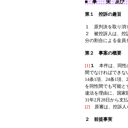
■ 事 実 及び
第１ 控訴の趣旨
１ 原判決を取り消
２ 被控訴人は、控訴
分の割合による金員
第２ 事案の概要
[1]
１
本件は、同性の
間でなければできな
14条1項、24条1
を同性間でも可能と
違法を理由に、国家
31年2月28日から
[2]
原審は、控訴人ら
２ 前提事実