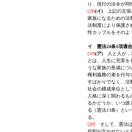
り、現行の法令が同
[18]
(イ)
上記の主張が
家族になるための法
法制度により保護さ
性カップルをそのよ
イ 憲法24条1項適
[19]
(ア)
人と人が，親
とは、人生に充実を
うな家族の形成につ
権利義務の束を付与
すばかりでなく、法
社会の構成単位とし
人格に深く関わるも
るかどうか、いつ誰
る（憲法13条）と
る。
[20]
そして、憲法は
役割が欠かせないと