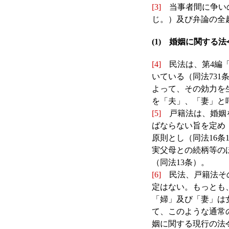
[3]
当事者間に争いの
じ。）及び弁論の全
(1) 婚姻に関する
[4]
民法は、第4編「
いている（同法73
よって、その効力を
を「夫」、「妻」と呼
[5]
戸籍法は、婚姻を
ばならない旨を定め
原則とし（同法16
実父母との続柄等の
（同法13条）。
[6]
民法、戸籍法その
定はない。もっとも
「婦」及び「妻」は
て、このような通常
姻に関する現行の法