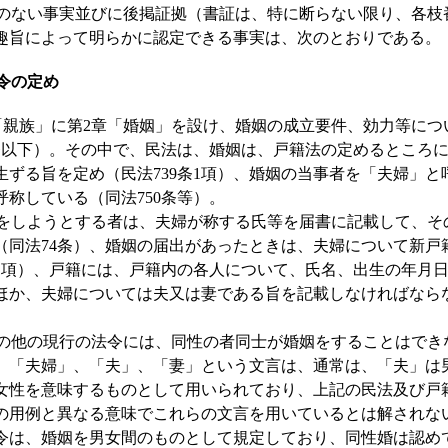
ない事実並びに後掲証拠（書証は、特に断らない限り、各枝
趣旨によって明らかに認定できる事実は、次のとおりである。
法令の定め
親族」に第2章「婚姻」を設け、婚姻の成立要件、効力等につ
1条以下）。その中で、民法は、婚姻は、戸籍法の定めるところ
生ずる旨を定め（民法739条1項）、婚姻の当事者を「夫婦」と
称している（同法750条等）。
しようとする者は、夫婦が称する氏等を届書に記載して、そ
（同法74条）、婚姻の届出があったときは、夫婦について新戸
条1項）、戸籍には、戸籍内の各人について、氏名、出生の年月
ほか、夫婦については夫又は妻である旨を記載しなければなら
他の現行の法令には、同性の者同士が婚姻をすることはでき
、「夫婦」、「夫」、「妻」という文言は、通常は、「夫」は
女性を意味するものとして用いられており、上記の民法及び戸
の用例と異なる意味でこれらの文言を用いているとは解されな
令は、婚姻を男女間のものとして規定しており、同性婚は認め