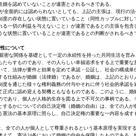
性婚を認めていないことが違憲とされるべきである。
全面的には認められないとしても、上記の主張は、現行の法
制度の存在しない状態に置いていること（同性カップルに対し
れる一切の利益を与えないこと）が違憲であるとの主張を包含
うな状態に置いていることが違憲であるとの判断がされるべき
合性について
密な関係を基礎として一定の永続性を持った共同生活を営み
もたらすものであり、その人らしい幸福追求をする上で重要な
いて、法律が要件と効果を定めて承認・公証し、社会の構成単
する仕組みが婚姻（法律婚）であるが、婚姻は、上記のとおり
制度を通じた様々な権利義務の付与やそれに伴う社会的承認を
て正式に認め迎える契機ともなるものである。このように、婚
のであり、個人が人格的生存を図る上で不可欠の事柄である。
とするかについての自己決定権（婚姻の自由）は、全ての人が
いう憲法の基本原理に照らし、自己決定権の重要な一内容を成す
、全ての人が個人として尊重されるという基本原理を実現する
考えて、憲法24条において婚姻の自由を保障したものである。