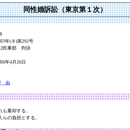
同性婚訴訟（東京第１次）
件
年(ネ)第292号
第2民事部 判決
6年4月26日
理 由
れも棄却する。
人らの負担とする。