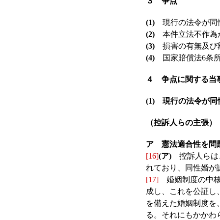
３ 争点
(1)
現行の法令が同
(2)
本件立法不作為が
(3)
損害の有無及び
(4)
国家賠償法6条所
４ 争点に関する当
(1) 現行の法令が
（控訴人らの主張）
ア 憲法適合性を問
[16]
(ア)
控訴人らは、
れており、同性婚が
[17]
婚姻制度の中核
成し、これを公証し
を備えた婚姻制度を
る。それにもかかわ