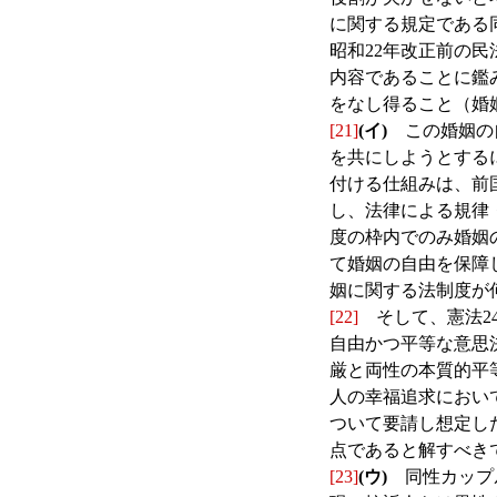
に関する規定である
昭和22年改正前の
内容であることに鑑
をなし得ること（婚
[21]
(イ)
この婚姻の自
を共にしようとする
付ける仕組みは、前
し、法律による規律
度の枠内でのみ婚姻
て婚姻の自由を保障
姻に関する法制度が
[22]
そして、憲法2
自由かつ平等な意思
厳と両性の本質的平
人の幸福追求におい
ついて要請し想定し
点であると解すべき
[23]
(ウ)
同性カップル