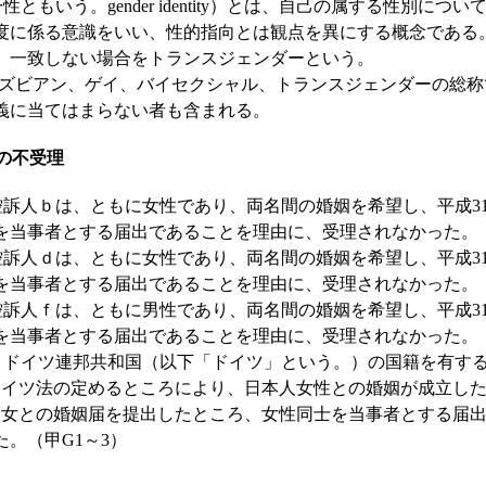
もいう。gender identity）とは、自己の属する性別につ
度に係る意識をいい、性的指向とは観点を異にする概念である
、一致しない場合をトランスジェンダーという。
レズビアン、ゲイ、バイセクシャル、トランスジェンダーの総称
義に当てはまらない者も含まれる。
出の不受理
訴人ｂは、ともに女性であり、両名間の婚姻を希望し、平成31
を当事者とする届出であることを理由に、受理されなかった。（
訴人ｄは、ともに女性であり、両名間の婚姻を希望し、平成31
を当事者とする届出であることを理由に、受理されなかった。（
訴人ｆは、ともに男性であり、両名間の婚姻を希望し、平成31
を当事者とする届出であることを理由に、受理されなかった。（
ドイツ連邦共和国（以下「ドイツ」という。）の国籍を有する女
、ドイツ法の定めるところにより、日本人女性との婚姻が成立した
同女との婚姻届を提出したところ、女性同士を当事者とする届
。（甲G1～3）