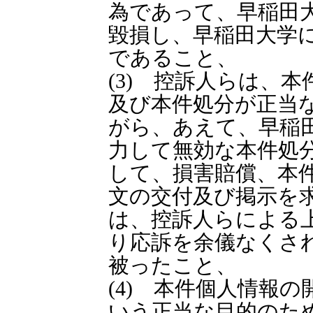
為であって、早稲田
毀損し、早稲田大学
であること、
(3) 控訴人らは、
及び本件処分が正当
がら、あえて、早稲
力して無効な本件処
して、損害賠償、本
文の交付及び掲示を
は、控訴人らによる
り応訴を余儀なくさ
被ったこと、
(4) 本件個人情報
いう正当な目的のた