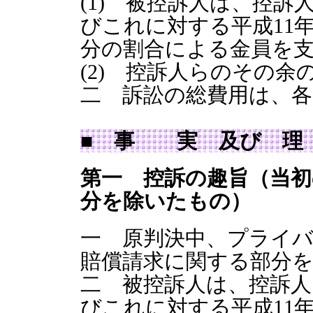
(1) 被控訴人は、控訴
びこれに対する平成11年
分の割合による金員を
(2) 控訴人らのその
二 訴訟の総費用は、
■ 事 実 及び 
第一 控訴の趣旨（当初
分を除いたもの）
一 原判決中、プライ
賠償請求に関する部分
二 被控訴人は、控訴人
びこれに対する平成11年