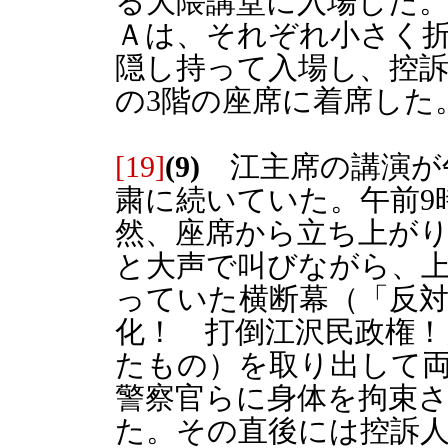
る大隈講堂に入場した
Ａは、それぞれ小さく
隠し持って入場し、控訴
の3階の座席に着席した
[19]
(9)
江主席の講演が午
粛に続いていた。午前9
然、座席から立ち上が
と大声で叫びながら、
っていた横断幕（「反対
化！ 打倒江沢民政権！
たもの）を取り出して
警察官らに身体を拘束
た。その直後には控訴