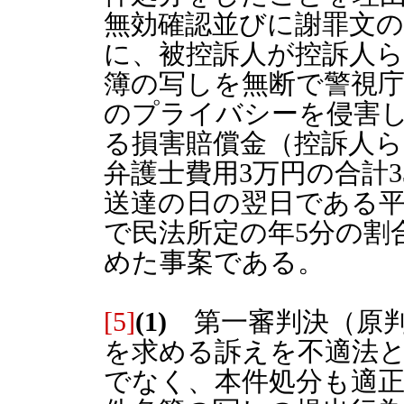
無効確認並びに謝罪文
に、被控訴人が控訴人
簿の写しを無断で警視
のプライバシーを侵害
る損害賠償金（控訴人ら
弁護士費用3万円の合計
送達の日の翌日である平成
で民法所定の年5分の割
めた事案である。
[5]
(1)
第一審判決（原判
を求める訴えを不適法
でなく、本件処分も適