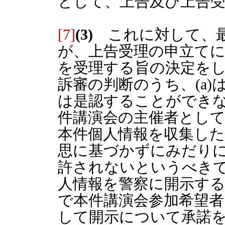
として、上告及び上告
[7]
(3)
これに対して、最
が、上告受理の申立て
を受理する旨の決定を
訴審の判断のうち、(a)
は是認することができ
件講演会の主催者とし
本件個人情報を収集した
思に基づかずにみだり
許されないというべき
人情報を警察に開示す
で本件講演会参加希望
して開示について承諾