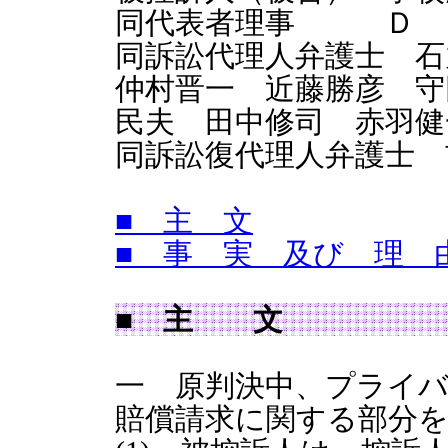
同代表者理事 Ｄ
同訴訟代理人弁護士 
仲村晋一 近藤勝彦 守
民夫 田中修司 赤羽健
同訴訟復代理人弁護士 
■ 主 文
■ 事 実 及び 理 
■ 主 文
一 原判決中、プライ
賠償請求に関する部分