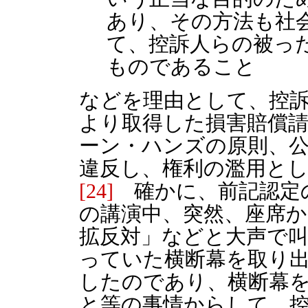
あり、その方法も社
て、控訴人らの被っ
ものであること
などを理由として、控
より取得した損害賠償
ーン・ハンズの原則、
違反し、権利の濫用と
[24]
確かに、前記認定
の講演中、突然、座席
拡反対」などと大声で
っていた横断幕を取り
したのであり、横断幕
と等の事情からして、