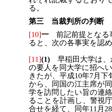
る。
第三 当裁判所の判断
[10]
一
前記前提となる
ると、次の各事実を認
[11]
(1)
早稲田大学は、
の要人を同大学に招へ
きたが、平成10年7月
から、同国の江主席が
学を訪問したい旨の連
ることを計画し、警視
合せを経て、同年11月