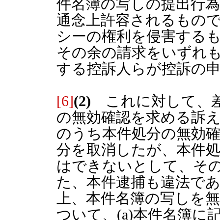
件名簿の写しの提出行
通念上許容されるもの
シーの権利を侵害する
その余の請求をいずれ
する控訴人らが控訴の
[6]
(2)
これに対して、差
の無効確認を求める訴
のうち本件処分の無効
分を取消したが、本件
はできないとして、そ
た、本件逮捕も違法で
上、本件名簿の写しを
ついて、(a)本件名簿