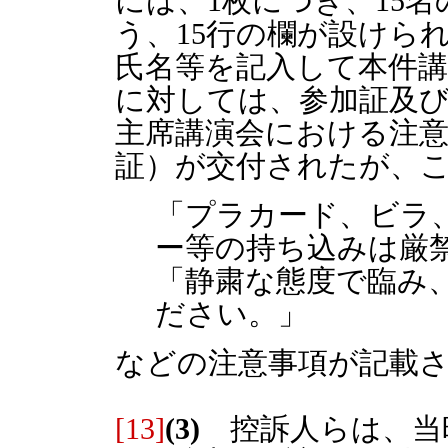
には、1枚につき、15
う、15行の欄が設けら
氏名等を記入して本件
に対しては、参加証及び
主席講演会における注意
証）が交付されたが、
「プラカード、ビラ
ー等の持ち込みは厳
「静粛な態度で臨み
ださい。」
などの注意事項が記載
[13]
(3)
控訴人らは、当