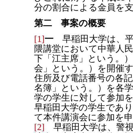
分の割合による金員を
第二 事案の概要
[1]
一
早稲田大学は、平成
隈講堂において中華人民
下「江主席」という。）
会」という。）を開催
住所及び電話番号の各記
名簿」という。）を各
学の学生に対して参加
早稲田大学の学生であ
て本件講演会に参加を
[2]
早稲田大学は、警視