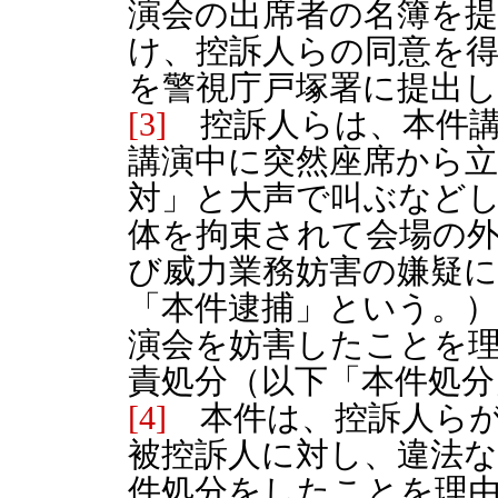
演会の出席者の名簿を
け、控訴人らの同意を
を警視庁戸塚署に提出
[3]
控訴人らは、本件講
講演中に突然座席から
対」と大声で叫ぶなど
体を拘束されて会場の
び威力業務妨害の嫌疑
「本件逮捕」という。
演会を妨害したことを
責処分（以下「本件処
[4]
本件は、控訴人らが
被控訴人に対し、違法
件処分をしたことを理