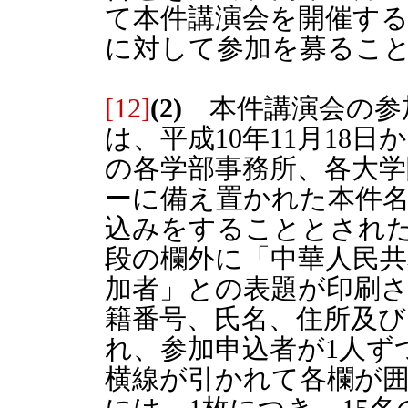
て本件講演会を開催す
に対して参加を募るこ
[12]
(2)
本件講演会の参
は、平成10年11月18
の各学部事務所、各大学
ーに備え置かれた本件
込みをすることとされ
段の欄外に「中華人民共
加者」との表題が印刷
籍番号、氏名、住所及び
れ、参加申込者が1人ず
横線が引かれて各欄が