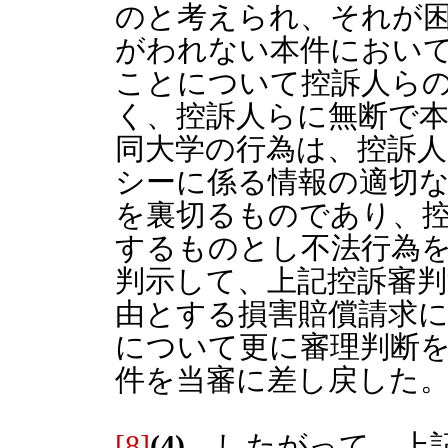
のと考えられ、それが
がわれない本件におい
ことについて控訴人ら
く、控訴人らに無断で
同大学の行為は、控訴
シーに係る情報の適切
を裏切るものであり、
するものとし不法行為
判示して、上記控訴審
由とする損害賠償請求
について更に審理判断
件を当審に差し戻した
[8]
(4)
したがって、上記