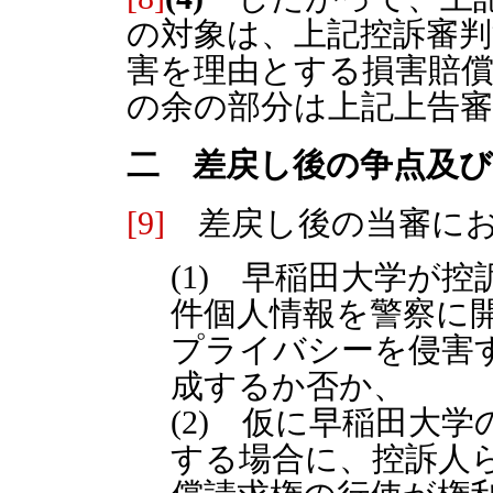
の対象は、上記控訴審
害を理由とする損害賠
の余の部分は上記上告
二 差戻し後の争点及び
[9]
差戻し後の当審にお
(1) 早稲田大学が
件個人情報を警察に
プライバシーを侵害
成するか否か、
(2) 仮に早稲田大
する場合に、控訴人