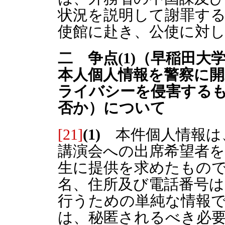
状況を説明して謝罪す
使館に赴き、公使に対
二 争点(1)（早稲田
本人個人情報を警察に
ライバシーを侵害する
否か）について
[21]
(1)
本件個人情報は
講演会への出席希望者
生に提供を求めたもの
名、住所及び電話番号は
行うための単純な情報
は、秘匿されるべき必