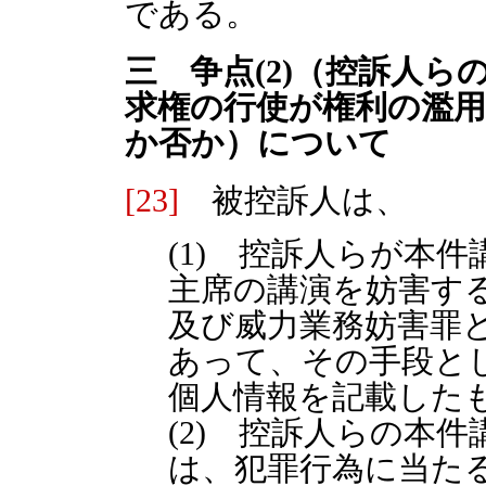
である。
三 争点(2)（控訴人
求権の行使が権利の濫
か否か）について
[23]
被控訴人は、
(1) 控訴人らが本
主席の講演を妨害す
及び威力業務妨害罪
あって、その手段と
個人情報を記載した
(2) 控訴人らの本
は、犯罪行為に当た