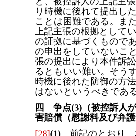
と、被控訴人の上記主
り時機に後れて提出し
ことは困難である。ま
上記主張の根拠として
の証拠に基づくもので
の申出をしていないこ
張の提出により本件訴
るともいい難い。そう
時機に後れた防御の方
はないというべきであ
四 争点(3)（被控訴
害賠償（慰謝料及び弁
[28]
(1)
前記のとおり、