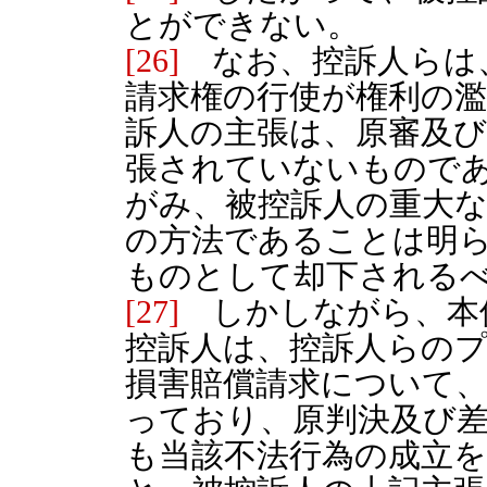
とができない。
[26]
なお、控訴人らは
請求権の行使が権利の
訴人の主張は、原審及
張されていないもので
がみ、被控訴人の重大
の方法であることは明
ものとして却下される
[27]
しかしながら、本
控訴人は、控訴人らの
損害賠償請求について
っており、原判決及び
も当該不法行為の成立