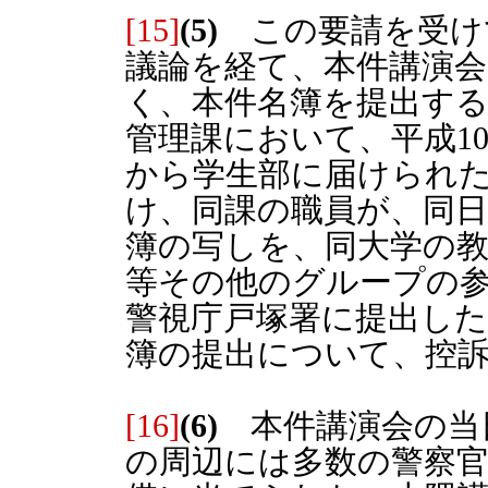
[15]
(5)
この要請を受け
議論を経て、本件講演
く、本件名簿を提出す
管理課において、平成10
から学生部に届けられ
け、同課の職員が、同日
簿の写しを、同大学の
等その他のグループの
警視庁戸塚署に提出した
簿の提出について、控
[16]
(6)
本件講演会の当
の周辺には多数の警察