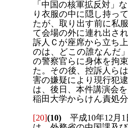
「中国の核軍拡反対」
り衣服の中に隠し持っ
たが、取り出す前に私
て会場の外に連れ出され
訴人Ｃが座席から立ち
のは、どこの誰なんだ
の警察官らに身体を拘
た。その後、控訴人らは
害の嫌疑により現行犯
は、後日、本件講演会
稲田大学からけん責処
[20]
(10)
平成10年12月
は、外務省の中国課及び