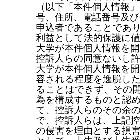
（以下「本件個人情報」
号、住所、電話番号及び
申込者であることであ
利益として法的保護に値
大学が本件個人情報を
控訴人らの同意ないし
大学が本件個人情報を
容される程度を逸脱し
ることはできず、その
為を構成するものと認
て、控訴人らのその余
で、控訴人らは、上記
の侵害を理由とする損