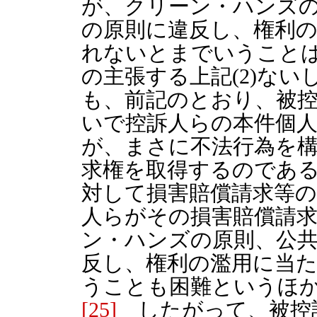
が、クリーン・ハンズ
の原則に違反し、権利
れないとまでいうこと
の主張する上記(2)ない
も、前記のとおり、被
いで控訴人らの本件個
が、まさに不法行為を
求権を取得するのであ
対して損害賠償請求等
人らがその損害賠償請
ン・ハンズの原則、公
反し、権利の濫用に当
うことも困難というほ
[25]
したがって、被控