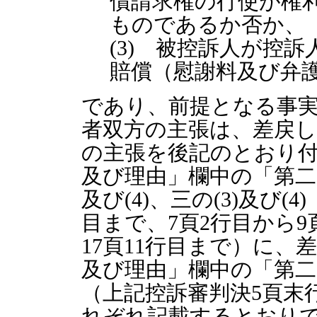
償請求権の行使が権
ものであるか否か、
(3) 被控訴人が控
賠償（慰謝料及び弁
であり、前提となる事
者双方の主張は、差戻
の主張を後記のとおり
及び理由」欄中の「第二
及び(4)、三の(3)及び(
目まで、7頁2行目から9
17頁11行目まで）に
及び理由」欄中の「第二
（上記控訴審判決5頁末
れぞれ記載するとおり