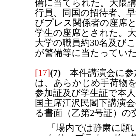
備に当てられた。大隈講
行員、同国の招待者、早
びプレス関係者の座席と
学生の座席とされた。
大学の職員約30名及び
が警備等に当たってい
[17]
(7)
本件講演会に参
は、あらかじめ手荷物
参加証及び学生証で本人
国主席江沢民閣下講演会
る書面（乙第2号証）の
「場内では静粛に願