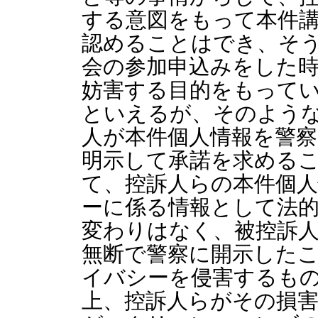
する意図をもって本件
認めることはでき、そ
会の参加申込みをした
妨害する目的をもって
といえるが、そのよう
人が本件個人情報を警
明示して承諾を求める
て、控訴人らの本件個
ーに係る情報として法
変わりはなく、被控訴
無断で警察に開示した
イバシーを侵害するも
上、控訴人らがその損