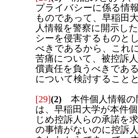
プライバシーに係る情
ものであって、早稲田
人情報を警察に開示し
シーを侵害するものと
べきであるから、これ
苦痛について、被控訴
償責任を負うべきであ
について検討すること
[29]
(2)
本件個人情報の
は、早稲田大学が本件
じめ控訴人らの承諾を
の事情がないのに控訴