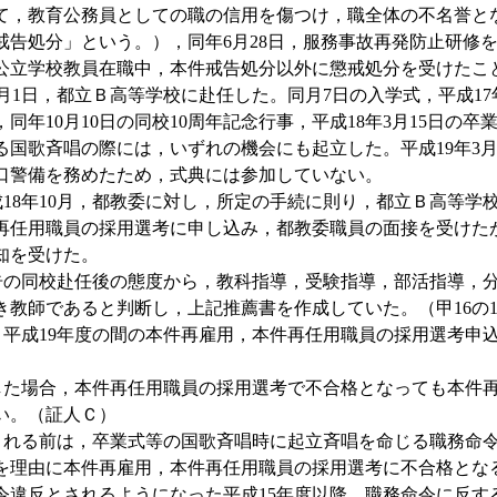
て，教育公務員としての職の信用を傷つけ，職全体の不名誉と
戒告処分」という。），同年6月28日，服務事故再発防止研修
公立学校教員在職中，本件戒告処分以外に懲戒処分を受けたこ
1日，都立Ｂ高等学校に赴任した。同月7日の入学式，平成17年
，同年10月10日の同校10周年記念行事，平成18年3月15日の卒
る国歌斉唱の際には，いずれの機会にも起立した。平成19年3月
口警備を務めたため，式典には参加していない。
18年10月，都教委に対し，所定の手続に則り，都立Ｂ高等学
再任用職員の採用選考に申し込み，都教委職員の面接を受けたが，
知を受けた。
の同校赴任後の態度から，教科指導，受験指導，部活指導，分
き教師であると判断し，上記推薦書を作成していた。（甲16の1
～平成19年度の間の本件再雇用，本件再任用職員の採用選考申
た場合，本件再任用職員の採用選考で不合格となっても本件再
い。（証人Ｃ）
れる前は，卒業式等の国歌斉唱時に起立斉唱を命じる職務命令
を理由に本件再雇用，本件再任用職員の採用選考に不合格とな
令違反とされるようになった平成15年度以降，職務命令に反す