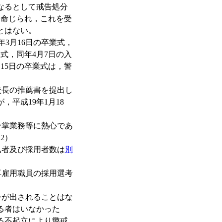
なるとして戒告処分
を命じられ，これを受
とはない。
3月16日の卒業式，
業式，同年4月7日の入
15日の卒業式は，警
校長の推薦書を提出し
平成19年1月18
掌業務等に熱心であ
2）
込者及び採用者数は
別
雇用職員の採用選考
が出されることはな
る者はいなかった
る不起立により懲戒