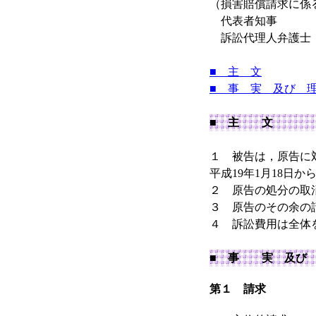
（損害賠償請求に係
代表者知事
訴訟代理人弁護
■ 主 文
■ 事 実 及び 
■ 主 文
１ 被告は，原告に対
平成19年1月18日
２ 原告の処分の取
３ 原告のその余の
４ 訴訟費用は全体
■ 事 実 及び
第１ 請求