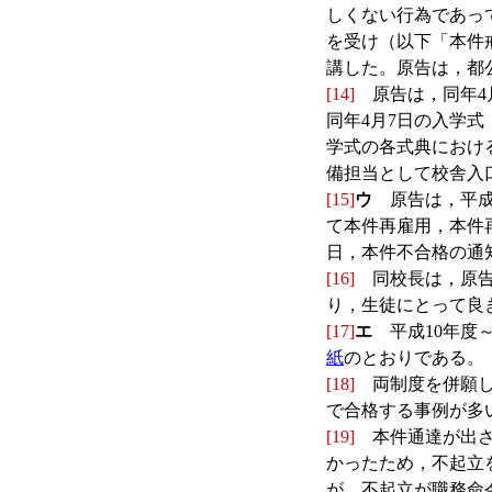
しくない行為であっ
を受け（以下「本件
講した。原告は，都
[14]
原告は，同年4月
同年4月7日の入学式
学式の各式典におけ
備担当として校舎入
[15]
ウ
原告は，平成
て本件再雇用，本件
日，本件不合格の通
[16]
同校長は，原告
り，生徒にとって良
[17]
エ
平成10年度
紙
のとおりである。
[18]
両制度を併願し
で合格する事例が多
[19]
本件通達が出さ
かったため，不起立
が，不起立が職務命