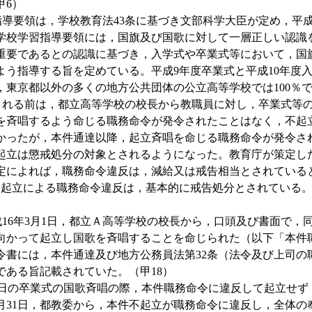
甲6）
要領は，学校教育法43条に基づき文部科学大臣が定め，平成1
学校学習指導要領には，国旗及び国歌に対して一層正しい認識
重要であるとの認識に基づき，入学式や卒業式等において，国
よう指導する旨を定めている。平成9年度卒業式と平成10年度
，東京都以外の多くの地方公共団体の公立高等学校では100％で
れる前は，都立高等学校の校長から教職員に対し，卒業式等の
を斉唱するよう命じる職務命令が発令されたことはなく，不起
かったが，本件通達以降，起立斉唱を命じる職務命令が発令さ
起立は懲戒処分の対象とされるようになった。教育庁が策定し
定によれば，職務命令違反は，減給又は戒告相当とされている
不起立による職務命令違反は，基本的に戒告処分とされている。（
6年3月1日，都立Ａ高等学校の校長から，口頭及び書面で，同
向かって起立し国歌を斉唱することを命じられた（以下「本件
令書には，本件通達及び地方公務員法第32条（法令及び上司の
である旨記載されていた。（甲18）
日の卒業式の国歌斉唱の際，本件職務命令に違反して起立せず
月31日，都教委から，本件不起立が職務命令に違反し，全体の