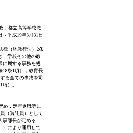
後，都立高等学校教
～平成19年3月31日
法律（地教行法）2条
き，学校その他の教
限に属する事務を処
18条1項），教育長
属する全ての事務を司
1項）。
定め，定年退職等に
職員（嘱託員）として
人事部長が定める
。）により運用して