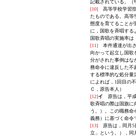
記載されている。（
[10]
高等学校学習指導
たものである。高等
態度を育てることが
に，国歌を斉唱する
国歌斉唱の実施率は
[11]
本件通達が出さ
向かって起立し国歌
分がされた事例はな
務命令に違反した不
する標準的な処分量
によれば，1回目の
Ｃ，原告本人）
[12]
イ
原告は，平成1
歌斉唱の際は国旗に
う。）。この職務命
義務）に基づく命令
[13]
原告は，同月5
立」という。），同