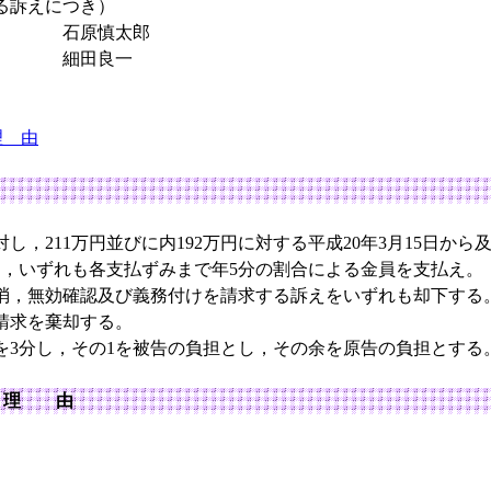
る訴えにつき）
 石原慎太郎
士 細田良一
理 由
し，211万円並びに内192万円に対する平成20年3月15日から
から，いずれも各支払ずみまで年5分の割合による金員を支払え。
消，無効確認及び義務付けを請求する訴えをいずれも却下する
請求を棄却する。
を3分し，その1を被告の負担とし，その余を原告の負担とする
 理 由