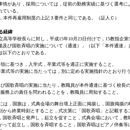
事情があり，採用については，従前の勤務実績に基づく選考に
れている。
本件再雇用制度の上記３要件と同じである。（証人Ｃ）
至る経緯
等学校長らに対し，平成15年10月23日付けで，15教指企第
揚及び国歌斉唱の実施について（通達）」（以下「本件通達」
は以下のとおりである。
導要領に基づき，入学式，卒業式等を適正に実施すること。
，卒業式等の実施に当たっては，別に定める実施指針のとおり行
揚及び国歌斉唱の実施に当たり，教職員が本件通達に基づく校長
，服務上の責任を問われることを，教職員に周知すること。
は，国旗は，式典会場の舞台壇上正面に掲揚し，国旗掲揚の
刻から終業時刻とすること，式次第に「国歌斉唱」と記載する
，国歌斉唱と発声し，起立を促すこと，式典会場において，教
かって起立し，国歌を斉唱すること，国歌斉唱はピアノ伴奏等