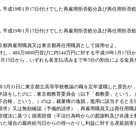
平成19年1月17日付けでした再雇用拒否処分及び再任用拒否
平成19年1月17日付けでした再雇用拒否処分及び再任用拒否
。
京都再雇用職員又は東京都再任用職員として採用せよ。
，484万0800円並びに内144万円に対する平成19年1月17日から
3月15日から，いずれも各支払済みまで年5分の割合による金員
年3月31日に東京都立高等学校教諭の職を定年退職した原告が
申請をしたのに，東京都教育委員会（以下「都教委」という。
不合格」という。）のは，裁量権の逸脱，濫用に該当すると主
請求）又は無効確認（予備的請求），再雇用職員又は再任用職
賠償法に基づく損害賠償（不法行為時からの慰謝料及び弁護士
れた場合の最終給与日からの得べかりし利益に対する遅延損害