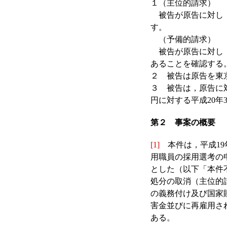
１（主位的請求）
被告が原告に対し，
す。
（予備的請求）
被告が原告に対し，
あることを確認する
２ 被告は原告を東
３ 被告は，原告に対し
円に対する平成20年
第２ 事案の概要
[1]
本件は，平成19
用職員の採用選考の
とした（以下「本件
処分の取消（主位的
の義務付け及び国家
害金並びに再雇用さ
ある。