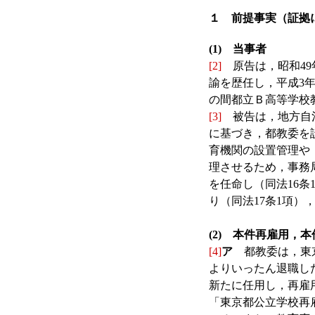
１ 前提事実（証拠
(1) 当事者
[2]
原告は，昭和49
諭を歴任し，平成3年
の間都立Ｂ高等学校
[3]
被告は，地方自治
に基づき，都教委を
育機関の設置管理や
理させるため，事務
を任命し（同法16
り（同法17条1項）
(2) 本件再雇用，
[4]
ア
都教委は，東京
よりいったん退職し
新たに任用し，再雇
「東京都公立学校再