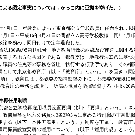
による認定事実については，かっこ内に証拠を挙げた。）
年4月1日，都教委によって東京都公立学校教員に任命され，以
4月1日～平成16年3月31日の間都立Ａ高等学校教諭，同年4月1日
教諭を務め，同日付けで定年退職した。
法180条の5第1項1号，地方教育行政の組織及び運営に関する
設置する地方公共団体である。都教委は，地教行法23条に基づ
，職員の任免等の事務を管理，執行する行政庁であり，その権
局として東京都教育庁（以下「教育庁」という。）を置き（同法
条1項），教育長は，都教委の指揮監督の下に，都教委の権限に
，教育庁の事務を統括し，所属の職員を指揮監督する（同法20条
本件再任用制度
都公立学校再雇用職員設置要綱（以下「要綱」という。）を
た教職員等を地方公務員法3条3項3号に定める特別職の非常勤
用する（以下「本件再雇用」という。）制度を実施し，教育庁
雇用職員設置要綱の運用について」（以下「運用内規」という