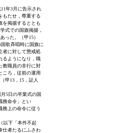
1年3月に告示され
をもたせ，尊重する
旗を掲揚するととも
入学式での国旗掲揚，
あった。（甲15）
国歌斉唱時に国旗に
立者に対して懲戒処
れるようになり，職
た教職員の非行に対
ところ，従前の運用
甲13，15，証人
月5日の卒業式の国
職務命令」とい
職務上の命令に従う
（以下「本件不起
奉仕者たるにふさわ