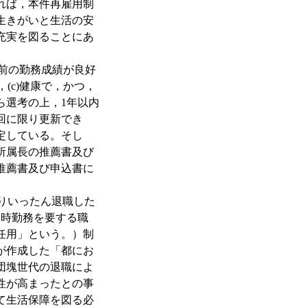
れば，本件再雇用制
生きがいと生活の安
充実を図ることにあ
前の勤務成績が良好
(c)健康で，かつ，
ら選考の上，1年以内
4回に限り更新でき
定している。そし
所属長の推薦書及び
推薦書及び申込書に
よりいったん退職した
常時勤務を要する職
再任用」という。）制
が作成した「都にお
団塊世代の退職によ
性が高まったとの事
て生活保障を図る必