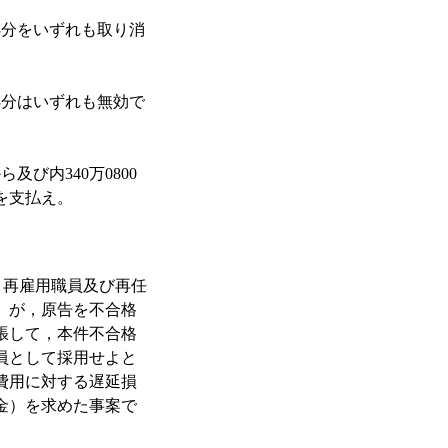
処分をいずれも取り消
処分はいずれも無効で
及び内340万0800
を支払え。
，再雇用職員及び再任
）が，原告を不合格
張して，本件不合格
員として採用せよと
費用に対する遅延損
金）を求めた事案で