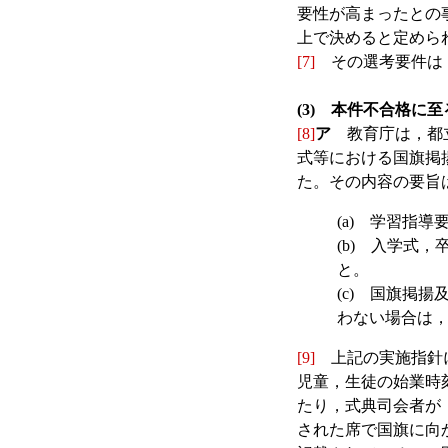
要性が高まったとの
上で決めると定めら
[7]
その選考要件は，
(3) 本件不合格に
[8]
ア
教育庁は，都立高
式等における国旗掲
た。その内容の要旨
(a) 学習指
(b) 入学式
と。
(c) 国旗掲
わない場合は
[9]
上記の実施指針に
児童，生徒の始業時
たり，式典司会者が
された席で国旗に向