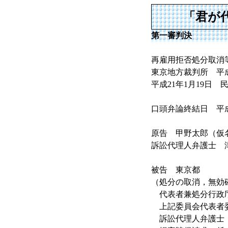
「君が
第一審判決
再雇用拒否処分取消
東京地方裁判所 平成1
平成21年1月19日 
口頭弁論終結日 平成2
原告 甲野太郎（仮
訴訟代理人弁護士 
被告 東京都
（処分の取消，無効
代表者兼処分行政
上記委員会代表者
訴訟代理人弁護