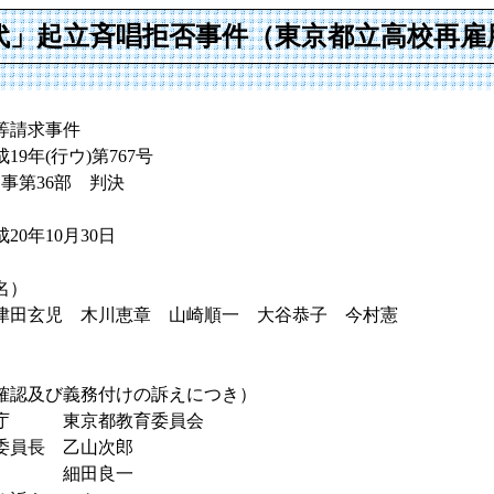
代」起立斉唱拒否事件（東京都立高校再雇
等請求事件
9年(行ウ)第767号
民事第36部 判決
0年10月30日
名）
津田玄児 木川恵章 山崎順一 大谷恭子 今村憲
確認及び義務付けの訴えにつき）
庁 東京都教育委員会
委員長 乙山次郎
士 細田良一