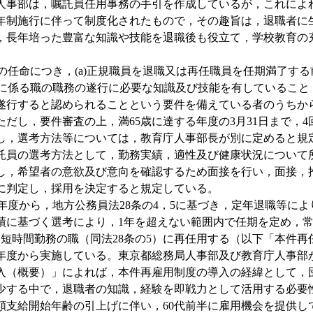
人事部は，嘱託員任用事務の手引を作成しているが，これによ
定年制施行に伴って制度化されたもので，その趣旨は，退職者に
，長年培った豊富な知識や技能を退職後も役立て，学校教育の
任命につき，(a)正規職員を退職又は再任職員を任期満了する
用に係る職の職務の遂行に必要な知識及び技能を有していること，
遂行すると認められることという要件を備えている者のうちか
だし，要件審査の上，満65歳に達する年度の3月31日まで，
し，選考方法等については，教育庁人事部長が別に定めると規
託員の選考方法として，勤務実績，適性及び健康状況について
し，希望者の意欲及び意向を確認するため面接を行い，面接，
に判定し，採用を決定すると規定している。
年度から，地方公務員法28条の4，5に基づき，定年退職等に
績に基づく選考により，1年を超えない範囲内で任期を定め，
は短時間勤務の職（同法28条の5）に再任用する（以下「本件
4年度から実施している。東京都総務局人事部及び教育庁人事部
入（概要）」によれば，本件再雇用制度の導入の経緯として，
少する中で，退職者の知識，経験を即戦力として活用する必要
額支給開始年齢の引上げに伴い，60代前半に雇用機会を提供し