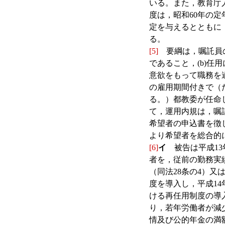
いる。また，教育庁
度は，昭和60年の
定を与えるとともに
る。
[5]
要綱は，嘱託員の
であること，(b)任
意欲をもって職務を
の雇用期間付きで（た
る。）都教委が任命
て，運用内規は，嘱
希望者の申込書を徴
より希望者を総合的
[6]
イ
被告は平成13
者を，従前の勤務実
（同法28条の4）又
度を導入し，平成1
ける再任用制度の導
り，若年労働者が減
情及び公的年金の満