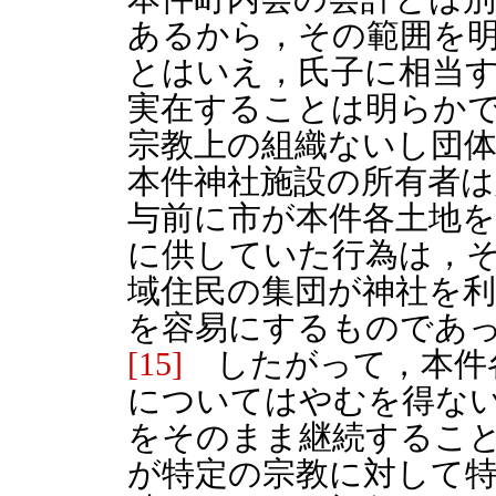
あるから，その範囲を
とはいえ，氏子に相当
実在することは明らかで
宗教上の組織ないし団
本件神社施設の所有者
与前に市が本件各土地
に供していた行為は，
域住民の集団が神社を
を容易にするものであ
[15]
したがって，本件
についてはやむを得な
をそのまま継続するこ
が特定の宗教に対して