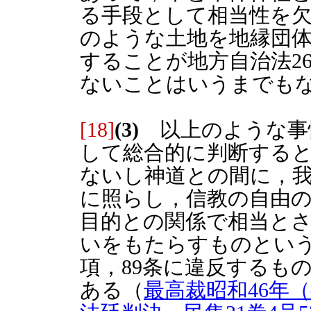
る手段として相当性を
のような土地を地縁団
することが地方自治法2
ないことはいうまでも
[18]
(3)
以上のような事
して総合的に判断する
ないし神道との間に，
に照らし，信教の自由
目的との関係で相当と
いをもたらすものという
項，89条に違反するも
ある（
最高裁昭和46年（