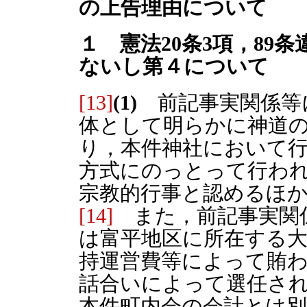
の上告理由について
１ 憲法20条3項，89
ないし第４について
[13]
(1)
前記事実関係等
体として明らかに神道
り，本件神社において
方式にのっとって行わ
宗教的行事と認めるほ
[14]
また，前記事実関
は富平地区に所在する
持運営費等によって賄
話合いによって選任さ
本件町内会の会計とは