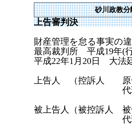
砂川政教分
上告審判決
財産管理を怠る事実の違
最高裁判所 平成19年(行
平成22年1月20日 大法
上告人 （控訴人 原
代理人 石
被上告人（被控訴人 被
代理人 新