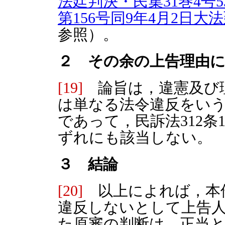
法廷判決・民集31巻4号5
第156号同9年4月2日大法
参照）。
２ その余の上告理由
[19]
論旨は，違憲及び
は単なる法令違反をい
であって，民訴法312条
ずれにも該当しない。
３ 結論
[20]
以上によれば，本件
違反しないとして上告
た原審の判断は，正当