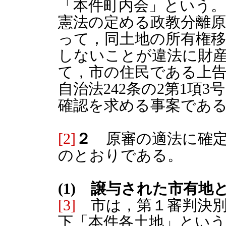
「本件町内会」という
憲法の定める政教分離
って，同土地の所有権移
しないことが違法に財
て，市の住民である上
自治法242条の2第1項
確認を求める事案であ
[2]
２
原審の適法に確定
のとおりである。
(1) 譲与された市有地
[3]
市は，第１審判決別
下「本件各土地」とい