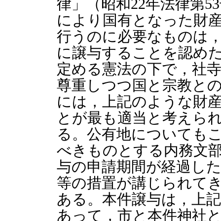
律」（昭和22年法律第
により国有となった財
行うのに必要なものは
に譲与することを認め
定める憲法の下で，社
尊重しつつ国と宗教と
には，上記のような財
とが最も適当と考えら
る。公有地についても
べきものとする内務文
与の申請期間が経過し
等の措置が講じられて
ある。本件譲与は，上
あって，市と本件神社