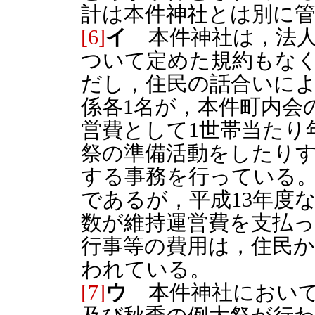
計は本件神社とは別に
[6]
イ
本件神社は，法人
ついて定めた規約もな
だし，住民の話合いに
係各1名が，本件町内会
営費として1世帯当たり年
祭の準備活動をしたり
する事務を行っている。
であるが，平成13年度
数が維持運営費を支払
行事等の費用は，住民
われている。
[7]
ウ
本件神社において