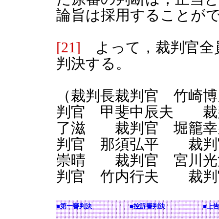
論旨は採用することが
[21]
よって，裁判官全
判決する。
（裁判長裁判官 竹崎
判官 甲斐中辰夫 裁
了滋 裁判官 堀籠
判官 那須弘平 裁判
崇晴 裁判官 宮川
判官 竹内行夫 裁判
■第一審判決
■控訴審判決
■上