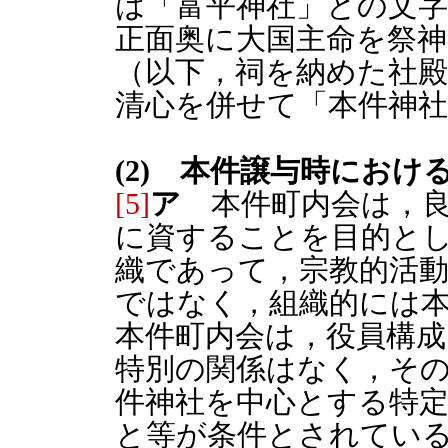
は「富平神社」との文
正面奥に大国主命を祭
（以下，祠を納めた社殿
清心を併せて「本件神
(2) 本件譲与時にお
[5]
ア
本件町内会は，良
に資することを目的と
織であって，宗教的活
ではなく，組織的には
本件町内会は，役員構
特別の関係はなく，そ
件神社を中心とする特
と等が条件とされてい