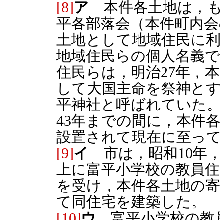
[8]
ア
本件各土地は，も
平各部落会（本件町内会
土地として地域住民に
地域住民らの個人名義
住民らは，明治27年，
して大国主命を祭神と
平神社と呼ばれていた。
43年までの間に，本件
設置されて現在に至っ
[9]
イ
市は，昭和10年
上に富平小学校の教員
を受け，本件各土地の寄
て同住宅を建築した。
[10]
ウ
富平小学校の教員