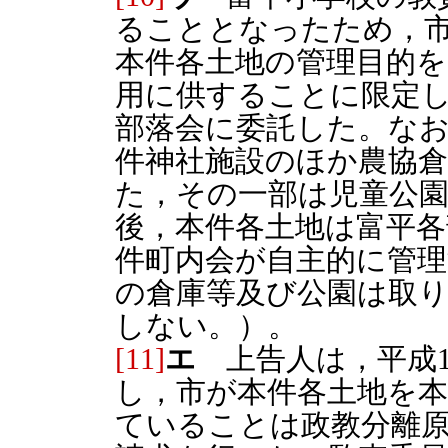
ることとなったため，市
本件各土地の管理目的を
用に供することに限定
部落会に委託した。な
件神社施設のほか農協
た，その一部は児童公
後，本件各土地は富平
件町内会が自主的に管
の倉庫等及び公園は取
しない。）。
[11]
エ
上告人は，平成1
し，市が本件各土地を
ていることは政教分離