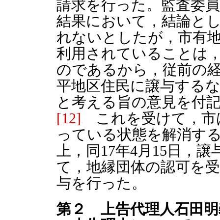
請求を行った。監査委員
結果において，結論と
れないとしたが，市有
利用されていることは
のであるから，従前の
平地区住民に譲与する
と考える旨の意見を付
[12]
これを受けて，市
っている状態を解消す
上，同17年4月15日，
て，地縁団体の認可を
与を行った。
第２ 上告代理人石田明