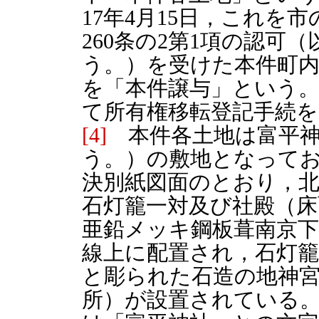
17年4月15日，これを
260条の2第1項の認可
う。）を受けた本件町
を「本件譲与」という
て所有権移転登記手続
[4]
本件各土地は富平神
う。）の敷地となって
決別紙図面のとおり，北
石灯籠一対及び社殿（床面
亜鉛メッキ鋼板葺南京下
線上に配置され，石灯
と彫られた石造の地神
所）が設置されている