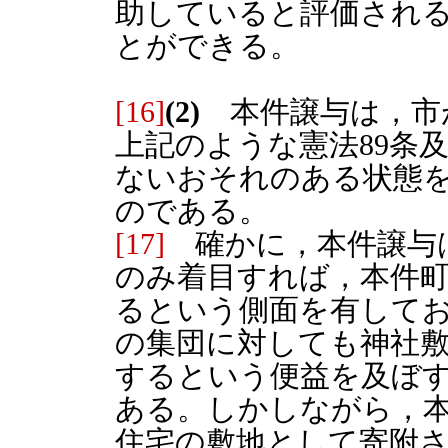
助していると評価され
とができる。
[16]
(2)
本件譲与は，市
上記のような憲法89条及
ないおそれのある状態
のである。
[17]
確かに，本件譲与
のみ着目すれば，本件
るという側面を有して
の集団に対しても神社
するという便益を及ぼ
ある。しかしながら，本
住宅の敷地として寄附