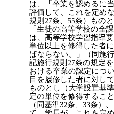
は、「卒業を認めるに
評価して、これを定め
規則27条、55条）も
「生徒の高等学校の全
は、高等学校学習指導要
単位以上を修得した者
ばならない。」（同施行
記施行規則27条の規定
おける卒業の認定につ
目を履修した者に対し
ものとし（大学設置基準
定の単位を修得するこ
（同基準32条、33条）
て、学長が、これを定