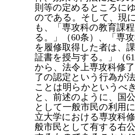
則等の定めるところに
のである。そして、現
も、「専攻科の教育課
る。」（60条）、「専
を履修取得した者は、
証書を授与する。」（6
から、法令上専攻科修了
了の認定という行為が
ことは明らかというべ
と、前述のように、国
として一般市民の利用
立大学における専攻科
般市民として有する右