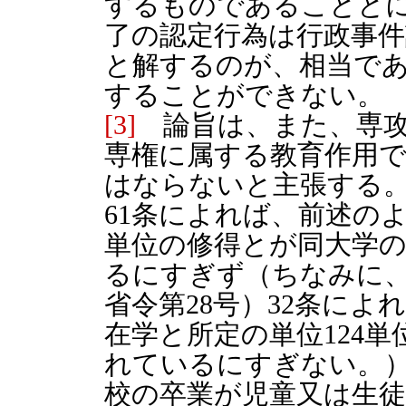
するものであることと
了の認定行為は行政事件
と解するのが、相当で
することができない。
[3]
論旨は、また、専攻
専権に属する教育作用
はならないと主張する
61条によれば、前述の
単位の修得とが同大学
るにすぎず（ちなみに、
省令第28号）32条によ
在学と所定の単位124
れているにすぎない。
校の卒業が児童又は生