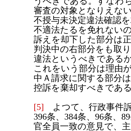
うべきである。すなわ
審査の対象となりえな
不授与未決定違法確認
不適法たるを免れない
訴えを却下した部分は
判決中の右部分をも取
違法というべきである
これをいう部分は理由
中Ａ請求に関する部分
控訴を棄却すべきであ
[5]
よつて、行政事件訴訟
396条、384条、96条、
官全員一致の意見で、