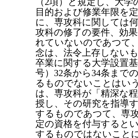
（2項）と規定し、大学
目的および修業年限を
に、専攻科に関しては
攻科の修了の要件、効
れていないのであつて
念は、法令上存しない
卒業に関する大学設置基準
号）32条から34条ま
るものでないことはい
は、専攻科が「精深な
授し、その研究を指導
するものであつて、専
定の資格を付与すると
するものではないこと