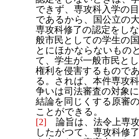
できず、専攻科入学の
であるから、国公立の
専攻科修了の認定をし
般市民としての学生の
とにほかならないもの
て、学生が一般市民と
権利を侵害するもので
る。されば、本件専攻
争いは司法審査の対象
結論を同じくする原審
ことができる。
[2]
論旨は、法令上専攻
したがつて、専攻科修