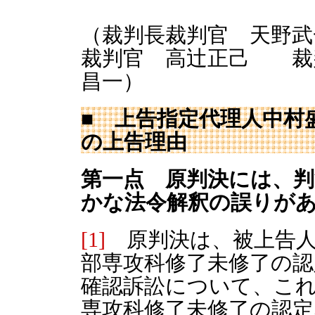
（裁判長裁判官 天
裁判官 高辻正己 裁
昌一）
■ 上告指定代理人中村
の上告理由
第一点 原判決には、
かな法令解釈の誤りが
[1]
原判決は、被上告人
部専攻科修了未修了の
確認訴訟について、こ
専攻科修了未修了の認