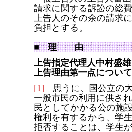
請求に関する訴訟の総
上告人のその余の請求
負担とする。
■ 理 由
上告指定代理人中村盛雄
上告理由第一点につい
[1]
思うに、国公立の大
一般市民の利用に供さ
民としてかかる公の施
権利を有するから、学
拒否することは、学生