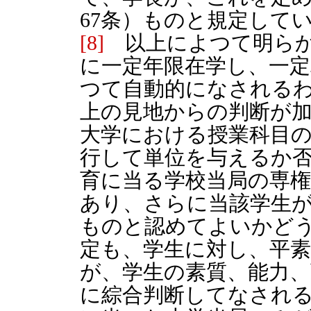
67条）ものと規定して
[8]
以上によつて明らか
に一定年限在学し、一
つて自動的になされる
上の見地からの判断が
大学における授業科目
行して単位を与えるか
育に当る学校当局の専
あり、さらに当該学生
ものと認めてよいかど
定も、学生に対し、平素
が、学生の素質、能力、
に綜合判断してなされ