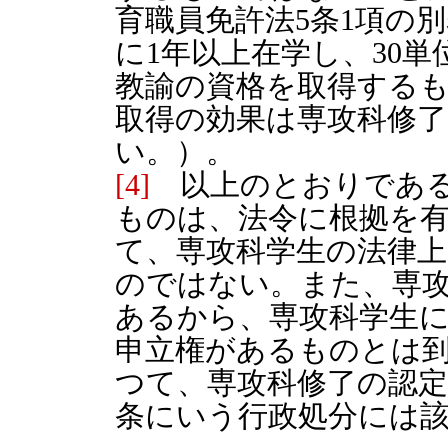
育職員免許法5条1項の
に1年以上在学し、30
教諭の資格を取得する
取得の効果は専攻科修
い。）。
[4]
以上のとおりである
ものは、法令に根拠を
て、専攻科学生の法律
のではない。また、専
あるから、専攻科学生
申立権があるものとは
つて、専攻科修了の認定
条にいう行政処分には