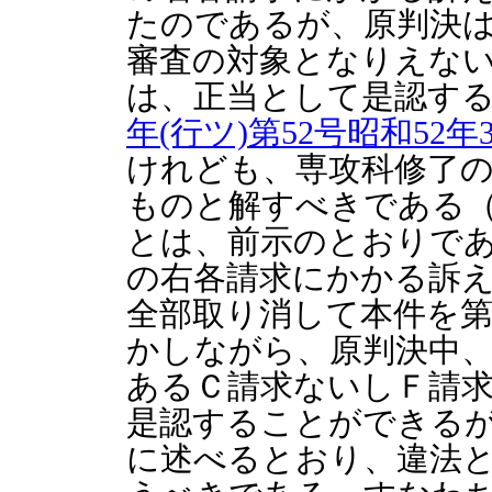
たのであるが、原判決
審査の対象となりえな
は、正当として是認す
年(行ツ)第52号昭和52
けれども、専攻科修了
ものと解すべきである
とは、前示のとおりで
の右各請求にかかる訴
全部取り消して本件を
かしながら、原判決中
あるＣ請求ないしＦ請
是認することができる
に述べるとおり、違法