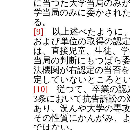
に当つた大学当局のみ
学当局のみに委かされ
る。
[9]
以上述べたように、
および単位の取得の認
は、直接児童、生徒、学
当局の判断にもつぱら
法機関が右認定の当否
定していないところと
[10]
従つて、卒業の認
3条において抗告訴訟の
あり、況んや大学の専
その性質にかんがみ、
ではない。