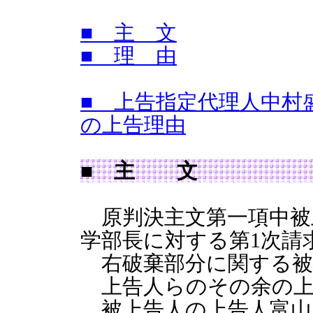
■ 主 文
■ 理 由
■ 上告指定代理人中村
の上告理由
■ 主 文
原判決主文第一項中被
学部長に対する第1次請
右破棄部分に関する被
上告人らのその余の上
被上告人の上告人富山