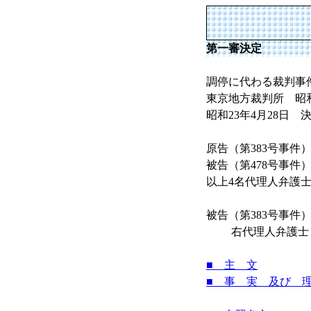
第一審決定
調停に代わる裁判事
東京地方裁判所 昭和2
昭和23年4月28日 
原告（第383号事
被告（第478号事
以上4名代理人弁護
被告（第383号事件
右代理人弁護士 
■ 主 文
■ 事 実 及び 