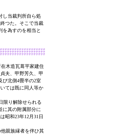
付し当裁判所自ら処
に終つた。そこで当裁
判を為すのを相当と
所在木造瓦葺平家建住
野貞夫、甲野芳久、甲
及び北側4畳半の2室
ついては既に同人等か
日限り解除せられる
並に其の附属部分に
和23年12月31日
他親族縁者を伴ひ其