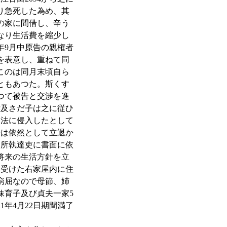
り急死した為め、其
の家に間借し、辛う
なり生活費を縮少し
年9月中原告の親権者
を表意し、重ねて同
このは同月末頃自ら
ともあつた。斯くす
つて被告と交渉を進
雄及さだ子は之に従ひ
不法に侵入したとして
告は依然として立退か
判所執達吏に書面に依
将来の生活方針を立
を受けた右家屋内に住
窮屈なので母節、姉
妹育子及び貞夫一家5
年4月22日期間満了