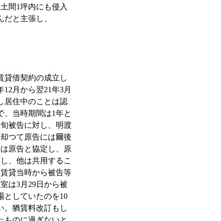
関土間1坪内にも侵入
んだと主張し、
賃貸借契約の成立し
2月から翌21年3月
し居住中のことは認
で、当時期間は1年と
上旬被告に対し、明渡
、却つて原告には爾後
等は原告と協定し、原
用し、他は共用するこ
て賃貸当時から被告等
は3月29日から被
場としていたのを10
い。猶賃料改訂もし
たものに過ぎないと