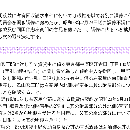
渡並に占有回収請求事件に付いては職権を以て各別に調停に
委員会を開き調停に努めたが、昭和23年2月23日遂に調停不調
繁蔵及び同田仲忠左衛門の意見を聴いた上、調停に代るべき裁
し次の通り決定する。
秀三郎に対し予て賃貸中に係る東京都中野区江古田1丁目180
5勺（実測34坪9合2勺）に関し嘗て為した解約申入を撤回し、甲
対し昭和23年5月31日限り其の占有中に係る右家屋内南側8畳
明渡し、乙山秀三郎は右家屋内北側6畳室並に其の附属部分に
ことを確認すること。
俊助に対し右家屋全部に関する賃貸借契約が昭和23年5月31
内南側8畳及び北側4畳半の2室並に其の附属部分の外北側6畳室
夫外2名から明渡を受けると同時に、又其の余の部分に付いては昭
同日限り夫々其の明渡を為すこと。
項の一部明渡後甲野俊助自身及び其の直系親族は勿論姉妹其の