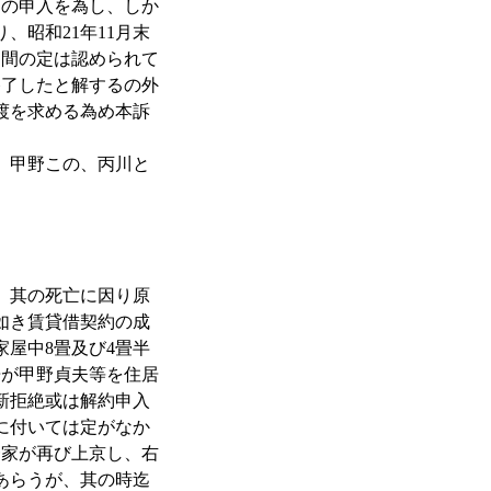
約の申入を為し、しか
昭和21年11月末
期間の定は認められて
終了したと解するの外
渡を求める為め本訴
、甲野この、丙川と
、其の死亡に因り原
如き賃貸借契約の成
屋中8畳及び4畳半
告が甲野貞夫等を住居
新拒絶或は解約申入
に付いては定がなか
一家が再び上京し、右
あらうが、其の時迄