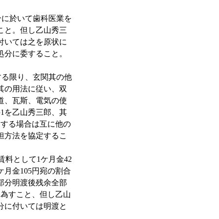
に於いて歯科医業を
こと。但し乙山秀三
付いては之を原状に
処分に委すること。
る限り、玄関其の他
其の用法に従い、双
道、瓦斯、電気の使
1を乙山秀三郎、其
用する場合は互に他の
担方法を協定するこ
賃料として1ケ月金42
月金105円宛の割合
属部分明渡後残余全部
を為すこと、但し乙山
分に付いては明渡と