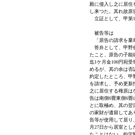
殿に侵入し之に居住を
し来つた。其れ故原
立証として、甲第1
被告等は
「原告の請求を棄
答弁として、甲野俊
たこと、原告の子能雄
迄1ケ月金100円
めるが、其の余は否
約定したところ、甲
を請求し、予め更新
之に居住する権原は
告は南側6畳東側6畳
とに取極め、其の翌
の家財が遺留してあ
告等が使用して居り、
月27日から居室と
たことはない。約定