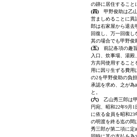
の跡に居住すること
(四)
甲野俊助は乙山
営ましめることに異
郎は右家屋から退去
回復し、万一回復し
其の場合でも甲野俊
(五)
前記各項の趣旨
入口、炊事場、湯殿
方共同使用すること
用に因り生ずる費用
の2を甲野俊助の負
承認を求め、之が為
と。
(六)
乙山秀三郎は甲野
円宛、昭和22年9月
に依る金員を昭和23
の明渡を終る迄の間
秀三郎が第二項に定
同時に其の支払を為