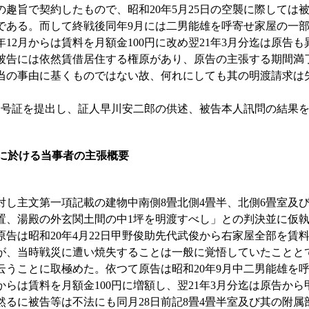
の趣旨で契約したもので、昭和20年5月25日の空襲に際しては
である。而して終戦後同年9月には二男能雄を呼寄せ家屋の一
12月からは賃料を月額金100円に改め翌21年3月分迄は原告
被告には依然賃借居住する権原があり、原告の主張する期間満
当の事由に基くものではない故、何れにしても其の明渡請求は
号証を提出し、証人早川安二郎の供述、被告本人訊問の結果を
8号に於ける当事者の主張概要
し主文第一項記載の建物中南側8畳北側4畳半、北側6畳室及
置、湯殿の外玄関土間の中1坪を明渡すべし」との判決並に仮
告は昭和20年4月22日甲野俊助先代武俊から右家屋全部を賃料
が、当時戦災に遭い焼失することは一般に覚悟していたことと
云うことに取極めた。依つて原告は昭和20年9月中二男能雄を
からは賃料を月額金100円に増額し、翌21年3月分迄は原告か
然るに被告等は不法にも同月28日前記8畳4畳半室及び其の附属