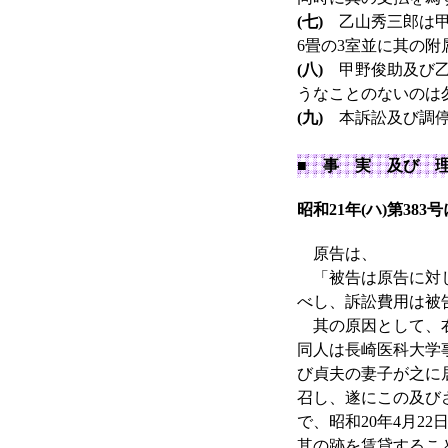
(七)
乙山秀三郎は甲
6畳の3室並に其の
(八)
甲野俊助及び乙
うなことのないのは
(九)
本訴訟及び調停
■ 事 実 及び 
昭和21年(ハ)第38
原告は、
「被告は原告に対し
べし、訴訟費用は被
其の原因として、右
同人は長崎医科大学
び貞夫の妻子が之に
召し、遂にこの及び
で、昭和20年4月
其の跡を賃貸すること