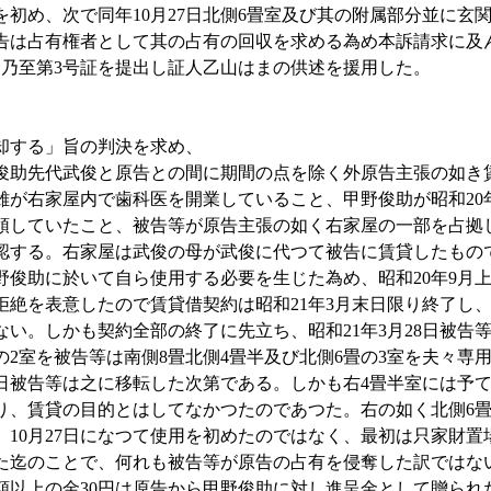
初め、次で同年10月27日北側6畳室及び其の附属部分並に玄
告は占有権者として其の占有の回収を求める為め本訴請求に及
乃至第3号証を提出し証人乙山はまの供述を援用した。
却する」旨の判決を求め、
助先代武俊と原告との間に期間の点を除く外原告主張の如き
が右家屋内で歯科医を開業していること、甲野俊助が昭和20年1
宛受領していたこと、被告等が原告主張の如く右家屋の一部を占拠
認する。右家屋は武俊の母が武俊に代つて被告に賃貸したもの
野俊助に於いて自ら使用する必要を生じた為め、昭和20年9月
拒絶を表意したので賃貸借契約は昭和21年3月末日限り終了し
ない。しかも契約全部の終了に先立ち、昭和21年3月28日被告
の2室を被告等は南側8畳北側4畳半及び北側6畳の3室を夫々専
日被告等は之に移転した次第である。しかも右4畳半室には予
り、賃貸の目的とはしてなかつたのであつた。右の如く北側6畳室
10月27日になつて使用を初めたのではなく、最初は只家財置
した迄のことで、何れも被告等が原告の占有を侵奪した訳ではな
額以上の金30円は原告から甲野俊助に対し進呈金として贈られ