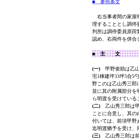
■ 参照条文
右当事者間の家屋明
理することとし調停
判所は調停委員原田
認め、右両件を併合
■ 主 文
(一)
甲野俊助は乙山
宅1棟建坪33坪5合
野このは乙山秀三郎に
並に其の附属部分を
ら明渡を受けている
(二)
乙山秀三郎は甲野
ことに合意し、其の
付いては、前項甲野貞
迄明渡猶予を受け、
(三)
乙山秀三郎は前