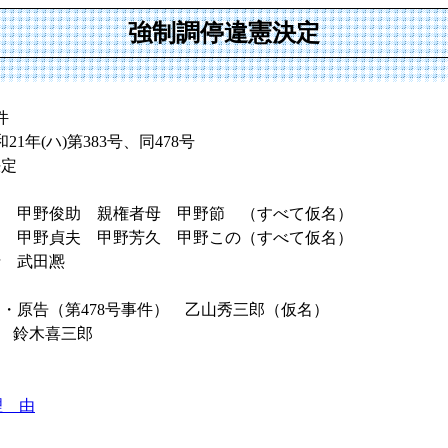
強制調停違憲決定
件
1年(ハ)第383号、同478号
決定
件） 甲野俊助 親権者母 甲野節 （すべて仮名）
件） 甲野貞夫 甲野芳久 甲野この（すべて仮名）
士 武田凞
）・原告（第478号事件） 乙山秀三郎（仮名）
鈴木喜三郎
理 由