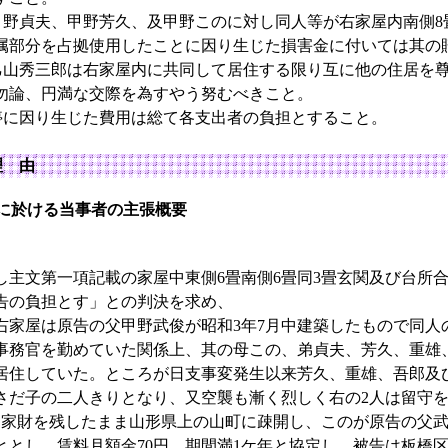
野貞夫、甲野芳久、及甲野このに対し同人等が右家屋内南側8
附属部分を占拠使用したことに因り生じた損害金に付いては其の
山秀三郎は右家屋内に共同して居住する限り互に他の住居を尊
勿論、円満な交際を為すやう努むべきこと。
に因り生じた費用は総て各支出者の負担とすること。
理 由
3号に於ける当事者の主張概要
主文第一項記載の家屋中東側6畳南側6畳同3畳玄関及び台所合計
告の負担とす」との判決を求め、
家屋は原告の父甲野武俊が昭和3年7月中建築したもので同人
事務官を勤めていた関係上、其の母この、弟貞夫、芳久、重雄
居住していた。ところが日支事変発生以来芳久、重雄、吾郎及
さだ子の二人きりとなり、又空襲も漸く烈しく右の2人は留守
22日家財を残したまま山形県上の山町に疎開し、このが原告の父
とし、賃料月額金70円、期間満1ケ年と協定し、被告は板橋区江