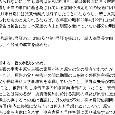
られないにしても原告は昭和20年9月上旬以来数回に亘り解
通り正当の事由に基き為されている故爾今法定期間の経過に因り、
年2月末日迄には賃貸借契約は終了したことにならうし、若し又
られたものと見られるならば、次年度の昭和22年4月22日には
原告は被告に対し本家屋の内未だ明渡を受けていない部分の明
し、
号証第2号証の1、2第3及び第4号証を提出し、証人深野長太郎
し、乙号証の成立を認めた。
却する」旨の判決を求め、
張の事実中原告主張の家屋がもと原告の父の所有であつたが
たこと、原告の父と被告との間に期間の点を除く外原告主張の
父が長崎医科大学事務官を奉職していたこと、甲野貞夫等が右家
ること、被告に対し原告主張の如き書面通告のあつたこと、被
たことは認めるが、賃貸借契約に於ける期間の点及び原告に更
事由の存するとの点は否認し、其の余は不知、抑々賃貸借期間
時僅1年内に終戦にならうとは何人も予想せぬところで、原告
等は毫も考慮に入れず、寧右家屋も早晩空襲に因り滅失するで