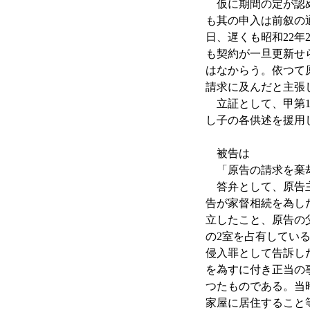
仮に期間の定が認め
も其の申入は前叙の
日、遅くも昭和22
も契約が一旦更新せ
はなからう。依つて
請求に及んだと主張
立証として、甲第1
し子の各供述を援用
被告は
「原告の請求を棄
答弁として、原告主
告が家督相続を為し
立したこと、原告の
の2室を占有してい
侵入罪として告訴し
を為すに付き正当の
つたものである。当
家屋に居住すること