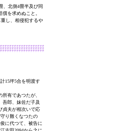
畳、北側4畳半及び同
賠償を求めぬこと。
重し、相侵犯するや
15坪5合を明渡す
の所有であつたが、
、吾郎、妹佐だ子及
び貞夫が相次いで応
を守り難くなつたの
武俊に代つて、被告に
古田2094から之に