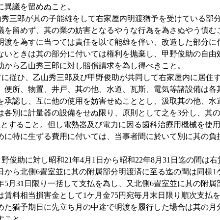
に異議を留めぬこと。
秀三郎が其の子能雄をして右家屋内明渡猶予を受けている部分
議を留めず、其の業の妨害となるやうな行為を為さぬやう慎む
明渡を為すに当つては責任を以て能雄を伴い、改造した部分に
ないときは其の部分に付いては権利を抛棄し、甲野俊助の自由
助から乙山秀三郎に対し賠償請求を為し得べきこと。
に従ひ、乙山秀三郎及び甲野俊助が共同して右家屋内に居住す
、便所、物置、井戸、其の他、水道、瓦斯、電気等諸設備は各
を承認し、互に他の使用を妨害せぬこととし、汲取其の他、水
は各別に計量器の設備をせぬ限り、原則として之を3分し、其の
担とすること。但し電熱器及び電力に因る歯科治療用機械を使
めに特に生ずる費用に付いては、当事者間に於いて別に其の負
俊助に対し昭和21年4月1日から昭和22年8月31日迄の間は右
1日から北側6畳室並に其の附属部分明渡済に至る迄の間は同様1ケ
年5月31日限り一括して支払を為し、又北側6畳室並に其の附
は賃料相当損害金として1ケ月金75円宛毎月末日限り順次支払
めた猶予期日に先立ち月の中途で明渡を履行した場合は其の月
すこと。