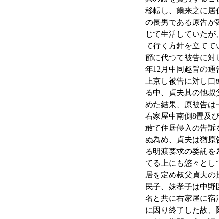
移転し、爾来之に居
の長男である原告が
じて生活していたが
て行く方針を立てて
節に代つて被告に対
年12月中同趣旨の
上京し被告に対し口
る中、貞夫其の他叔
めた結果、原被告は
右家屋中南側8畳及
敢て住居侵入の告訴
ぬ為め、貞夫は猶原
る明渡要求の委託を
てる上にも悠々とし
居を定め叔父貞夫の
民子、妹孝子は中野
名と共に右家屋に宿
に因り終了した故、