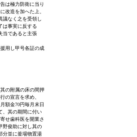
被告は極力防衛に当り
部に改造を加へた上、
も異議なく之を受領し
了は事実に反する
失当であると主張
援用し甲号各証の成
び其の附属の床の間押
執行の宣言を求め、
月額金70円毎月末日
て、其の期間に付い
呼寄せ歯科医を開業さ
ら甲野俊助に対し其の
部分並に釜場物置湯