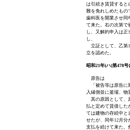
は引続き賃貸すると
難を免れしめたもの
歯科医を開業させ同年
て来た。右の次第で
し、又解約申入は正
し、
立証として、乙第1
立を認めた。
昭和21年(ハ)第47
原告は
「被告等は原告に対
入縁側並に釜場、物
其の原因として、原
払と定めて賃借した
ては建物の存続中と
せたが、同年12月分
支払を続けて来た。