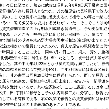
住し今日に至つた。然るに武俊は昭和20年8月9日原子爆弾に因
家督相続を為し賃貸人となつた。其の後原告は長崎県下で他人
、其のままでは将来の生活に差支えるので祖母この等と一緒に
いる中、追て叔父等も復員する見込がついた。そこでこのは同
し賃貸借期間満了の上は明渡相成度き旨通告し、予め更新拒絶
通告を為したところ、被告は之に応じ難い旨回答した。依つて、
頭で期限後の明渡を求め野方警察署生活相談係に願い出でたこ
父達は相次いで復員して来たので、貞夫が原告の親権者節に代
一時同居することに決し、同年3月29日この、貞夫、芳久、重
び北側4畳半の2室に居住するに至つたところ、被告は貞夫等が
をした。其の中同年4月22日となり契約期間は満了したが、被
告の親権者節に代つて交渉を続け、同年8月16日には東京区裁
為し、其の書面は同月29日被告に返送せられた。而して原告は
て居られぬ為め、昭和23年2月13日上京し、被告から一部明渡
扶助を受けているが、其の全家族が、ここに起居するには余に
区江古田1丁目182叔母とし子の夫丙川祥二方に分宿し、原告は
泊している有様である。右の次第で被告との賃貸借契約は昭和21
爾今被告には其の明渡義務のあること明である。