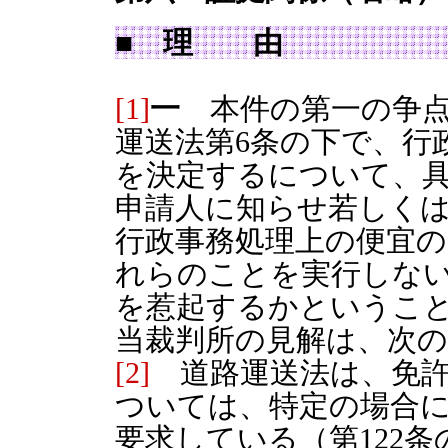
■ 理 由
[1]
一
本件の第一の争点
運送法第6条の下で、行
を決定するについて、
申請人に知らせ若しく
行政事務処理上の便宜
れらのことを実行しな
を惹起するかというこ
当裁判所の見解は、次
[2]
道路運送法は、免許
ついては、特定の場合
要求している（第122