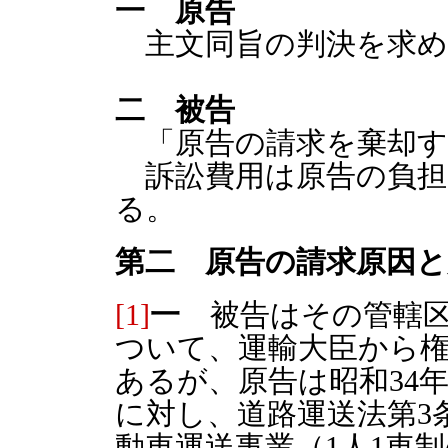
一 原告
主文同旨の判決を求め
二 被告
「原告の請求を棄却す
訴訟費用は原告の負担
る。
第二 原告の請求原因と
[1]
一
被告はその管轄区
ついて、運輸大臣から
あるが、原告は昭和34
に対し、道路運送法第3
動車運送事業（1人1車