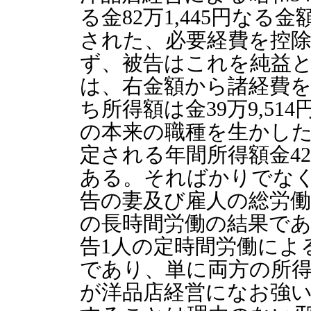
る金82万1,445円な
された、必要経費を控
ず、被告はこれを純益
は、右金額から諸経費
ち所得額は金39万9,5
の本来の職種を生かし
定される年間所得額金4
ある。そればかりでな
告の妻及び雇人の総労
の長時間労働の結果で
告1人の定時間労働によ
であり、単に両方の所
が洋品店経営になお強