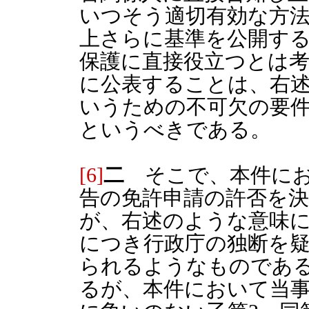
いつそう適切有効な方
上さらに基準を公開す
保護に直接役立つとは
に公表することは、右
いうための不可欠の要
というべきである。
[6]
二
そこで、本件にお
告の免許申請の許否を
が、右述のような意味
につき行政庁の独断を
られるようなものであ
るが、本件において当