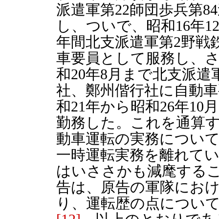
派遣軍第22師団歩兵第
し、ついで、昭和16年1
年間北支派遣軍第2野戦
車要員として服務し、さ
和20年8月まで北支派遣
社、鄭州偕行社に自動車
和21年から昭和26年1
勤務した。これを通算す
動車運転の実務について
一時運転実務を離れて
はいささかも減麾する
告は、原告の軍隊にお
り、運転歴の点につい