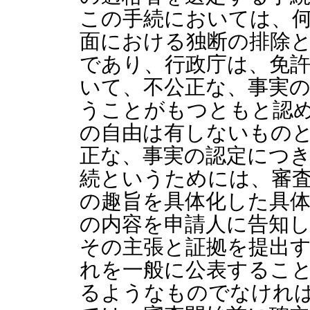
この手続においては、
面における独断の排除
であり、行政庁は、免
いて、不公正な、事実
うことがもつともと認
の自由は有しないもの
正な、事実の認定につ
続というためには、審
の趣旨を具体化した具
の内容を申請人に告知
その主張と証拠を提出
れを一般に公表するこ
るようなものでなけれ