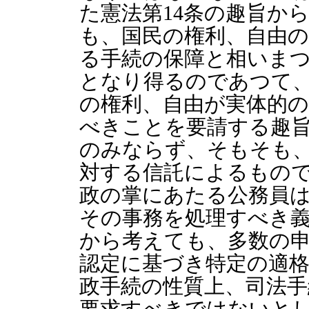
た憲法第14条の趣旨か
も、国民の権利、自由
る手続の保障と相いま
となり得るのであつて、
の権利、自由が実体的
べきことを要請する趣
のみならず、そもそも
対する信託によるもの
政の掌にあたる公務員
その事務を処理すべき義
から考えても、多数の
認定に基づき特定の適
政手続の性質上、司法手
要求すべきではないと