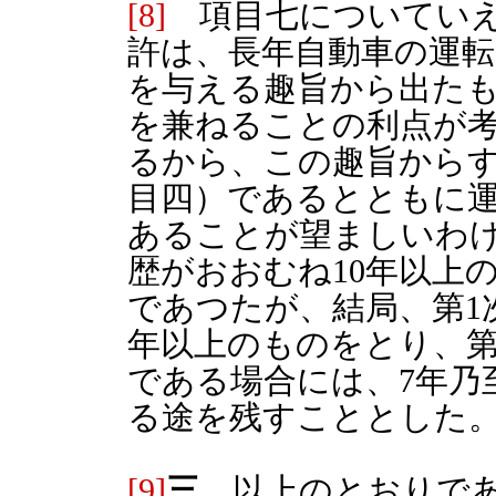
[8]
項目七についていえ
許は、長年自動車の運
を与える趣旨から出た
を兼ねることの利点が
るから、この趣旨から
目四）であるとともに
あることが望ましいわ
歴がおおむね10年以上
であつたが、結局、第1
年以上のものをとり、第
である場合には、7年乃
る途を残すこととした
[9]
三
以上のとおりであ