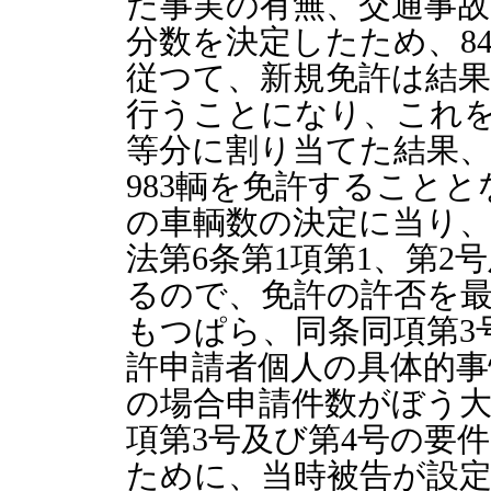
た事実の有無、交通事
分数を決定したため、8
従つて、新規免許は結果
行うことになり、これ
等分に割り当てた結果、
983輌を免許すること
の車輌数の決定に当り
法第6条第1項第1、第2
るので、免許の許否を
もつぱら、同条同項第3
許申請者個人の具体的
の場合申請件数がぼう
項第3号及び第4号の要
ために、当時被告が設