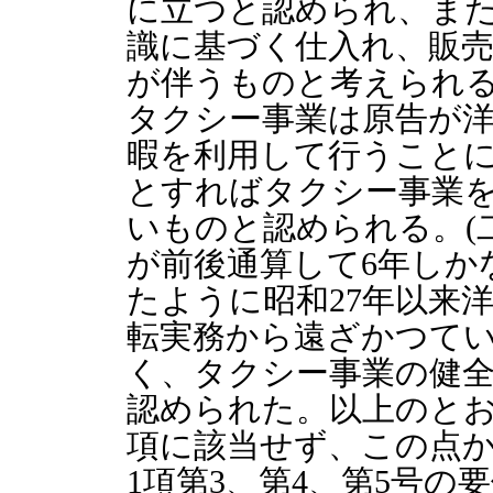
に立つと認められ、ま
識に基づく仕入れ、販売
が伴うものと考えられ
タクシー事業は原告が
暇を利用して行うこと
とすればタクシー事業
いものと認められる。(
が前後通算して6年しか
たように昭和27年以来
転実務から遠ざかつて
く、タクシー事業の健
認められた。以上のとお
項に該当せず、この点か
1項第3、第4、第5号