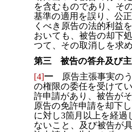
を含むものであり、そ
基準の適用を誤り、公
くべき原告の法的利益
おいても、被告の却下
つて、その取消しを求
第三 被告の答弁及び主
[4]
一
原告主張事実のう
の権限の委任を受けて
許申請があり、被告が
原告の免許申請を却下
に対し3箇月以上を経過
ないこと、及び被告が