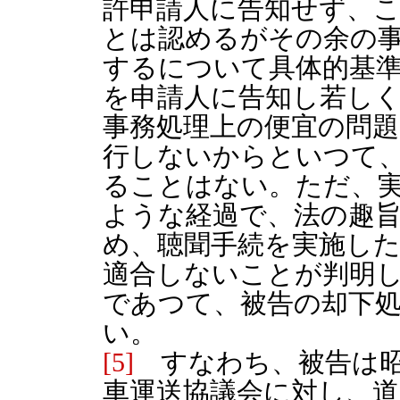
許申請人に告知せず、
とは認めるがその余の
するについて具体的基
を申請人に告知し若し
事務処理上の便宜の問
行しないからといつて
ることはない。ただ、
ような経過で、法の趣
め、聴聞手続を実施し
適合しないことが判明
であつて、被告の却下
い。
[5]
すなわち、被告は昭和
車運送協議会に対し、道路