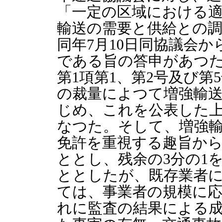
「一定の区域における
輸送の需要と供給との
同年7月10日同協議会か
である旨の答申があつた
第1項第1、第2号及び
の裁量によつて増強輸送力
じめ、これを公表した
なつた。そして、増強
免許を重視する趣旨から
ととし、残余の3分の1
ととしたが、既存業者
ては、事業者の規模に
れに監査の結果による