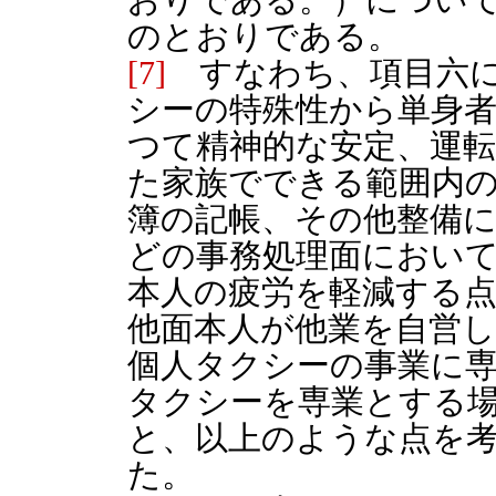
のとおりである。
[7]
すなわち、項目六に
シーの特殊性から単身
つて精神的な安定、運
た家族でできる範囲内
簿の記帳、その他整備
どの事務処理面におい
本人の疲労を軽減する点
他面本人が他業を自営
個人タクシーの事業に
タクシーを専業とする
と、以上のような点を
た。