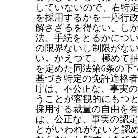
していないので、右特
を採用するかを一応行
解さざるを得ない。し
法、手続をとるかにつ
の限界ないし制限がな
い。かえつて、極めて
を定めた同法第6条の下
基づき特定の免許適格
庁は、不公正な、事実
うことが客観的にもつ
採用する裁量の自由を
は、公正な、事実の認
とがいわれがないと認