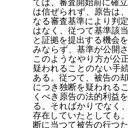
ては、審査開始前に確
は信ぜられず、原告は
なる審査基準により判
はなく、従つて基準該
と証拠を提出する機会
みならず、基準が公開
このようなやり方が公
疑われることのない手
ある。従つて、被告の
につき独断を疑われる
くべき原告の法的利益
る。そればかりでなく
存在していたとしても
断に当つて被告の行つ