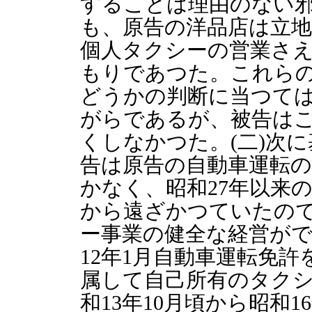
することは理由のない
も、原告の洋品店は立
個人タクシーの営業さ
もりであつた。これら
どうかの判断に当つて
がらであるが、被告は
くしなかつた。(二)次
告は原告の自動車運転の
かなく、昭和27年以来
から遠ざかつていたの
ー事業の健全な経営が
12年1月自動車運転免
属して自己所有のタク
和13年10月頃から昭和