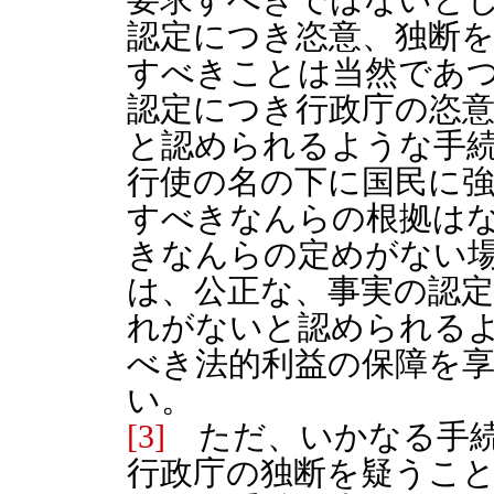
認定につき恣意、独断
すべきことは当然であ
認定につき行政庁の恣
と認められるような手
行使の名の下に国民に
すべきなんらの根拠は
きなんらの定めがない
は、公正な、事実の認
れがないと認められる
べき法的利益の保障を
い。
[3]
ただ、いかなる手続
行政庁の独断を疑うこ