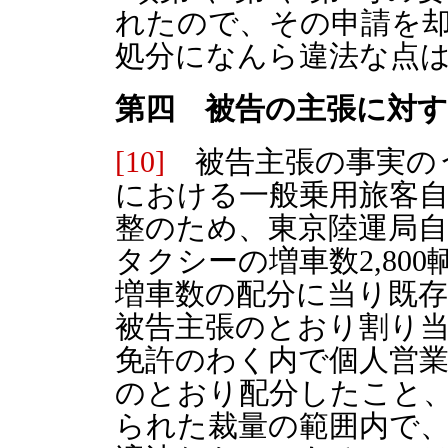
れたので、その申請を
処分になんら違法な点
第四 被告の主張に対す
[10]
被告主張の事実の
における一般乗用旅客自
整のため、東京陸運局自
タクシーの増車数2,80
増車数の配分に当り既
被告主張のとおり割り
免許のわく内で個人営
のとおり配分したこと
られた裁量の範囲内で