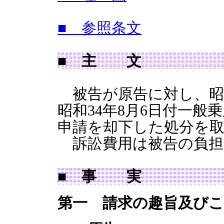
■ 参照条文
■ 主 文
被告が原告に対し、昭和
昭和34年8月6日付一般
申請を却下した処分を
訴訟費用は被告の負担
■ 事 実
第一 請求の趣旨及び