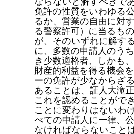
ならないと解すべきで
免許の性質をいわゆる
るか、営業の自由に対
る警察許可）に当るも
が、そのいずれに解す
に、多数の申請人のう
き少数適格者、しかも
財産的利益を得る機会
ーの免許が少なからざ
あることは、証人大滝
これを認めることがで
ことに変わりはないわ
べての申請人に一律、
なければならないこと