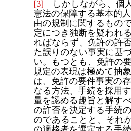
[3]
しかしながら、個人
憲法の保障する基本的
由の規制に関するもの
定につき独断を疑われ
ればならず、免許の許
た誤りのない事実に基
い。もつとも、免許の要
規定の表現は極めて抽
は、免許の要件事実の
なる方法、手続を採用
量を認める趣旨と解す
の許否を決定する手続
のであることと、それ
の適格者を選定する手