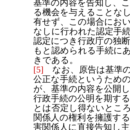
基準の内容を告知し、
る機会を与えることな
有せず、この場合にお
なしに行われた認定手
認定につき行政庁の独
もと認められる手続に
きである。
[5]
なお、原告は基準の
公正な手続というため
が、基準の内容を公開
行政手続の公明を期す
とは否定し得ないとこ
関係人の権利を擁護す
害関係人に直接告知し