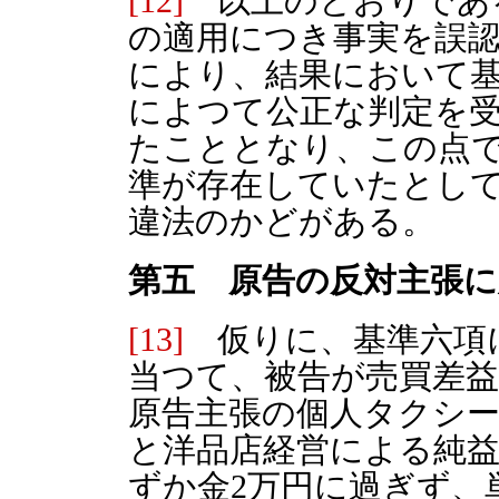
[12]
以上のとおりであ
の適用につき事実を誤
により、結果において
によつて公正な判定を
たこととなり、この点
準が存在していたとし
違法のかどがある。
第五 原告の反対主張に
[13]
仮りに、基準六項
当つて、被告が売買差
原告主張の個人タクシー
と洋品店経営による純益金
ずか金2万円に過ぎず、