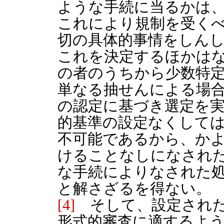
ような手続に当るかは
これにより規制を受く
切の具体的事情をしん
これを決定するほかは
の者のうちから少数特
単なる抽せんによる場
の認定に基づき選定を
的基準の設定なくして
不可能であるから、か
けることなしになされ
な手続によりなされた
と解さざるを得ない。
[4]
そして、設定された
形式的審査に適するよ