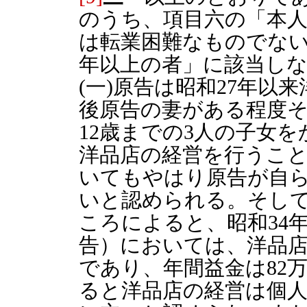
のうち、項目六の「本
は転業困難なものでない
年以上の者」に該当し
(一)原告は昭和27年以
後原告の妻がある程度そ
12歳までの3人の子女
洋品店の経営を行うこ
いてもやはり原告が自
いと認められる。そし
ころによると、昭和34
告）においては、洋品店の
であり、年間益金は82万
ると洋品店の経営は個