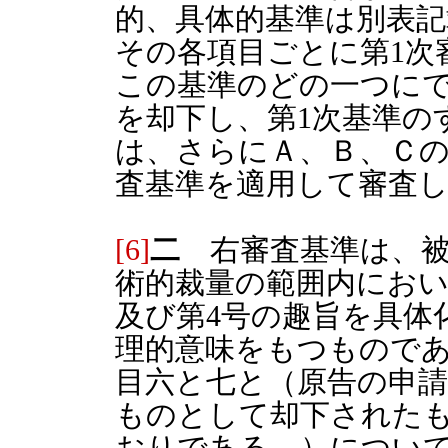
的、具体的基準は別表記
その各項目ごとに第1次
この基準のどの一つに
を却下し、第1次基準の
は、さらにＡ、Ｂ、Ｃの
査基準を適用して審査
[6]
二
右審査基準は、被
術的裁量の範囲内におい
及び第4号の趣旨を具体
理的意味をもつもので
目六と七と（原告の申
ものとして却下された
おりである。）につい