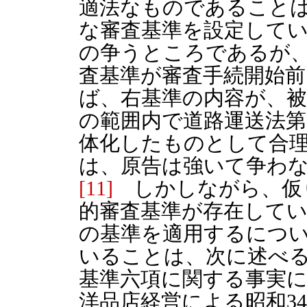
適法なものであること
な審査基準を設定して
の争うところであるが
査基準が審査手続開始
ば、右基準の内容が、
の範囲内で道路運送法第
体化したものとして合
は、原告は強いて争わ
[11]
しかしながら、仮
的審査基準が存在して
の基準を適用するにつ
いることは、次に述べる
基準六項に関する事実
洋品店経営による昭和3