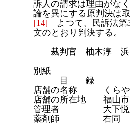
訴人の請求は理由がな
論を異にする原判決は
[14]
よつて、民訴法第38
文のとおり判決する。
裁判官 柚木淳 浜
別紙
目 録
店舗の名称 くらや
店舗の所在地 福山市築
管理者 大下悦
薬剤師 右同