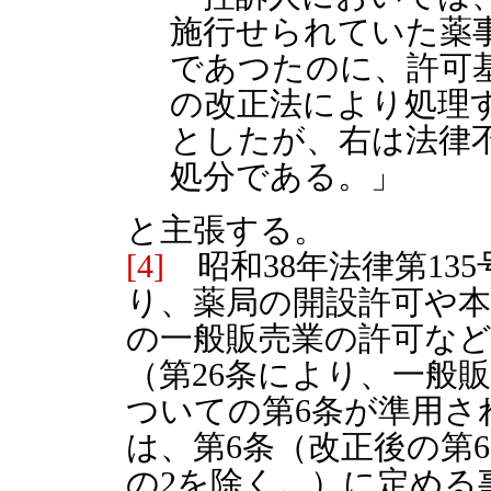
施行せられていた薬
であつたのに、許可
の改正法により処理
としたが、右は法律
処分である。」
と主張する。
[4]
昭和38年法律第13
り、薬局の開設許可や
の一般販売業の許可な
（第26条により、一般
ついての第6条が準用さ
は、第6条（改正後の第
の2を除く。）に定める