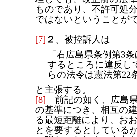
ものであり、不許可処
ではないということが
[7]
２
、被控訴人は
「右広島県条例第3条
するところに違反し
らの法令は憲法第22
と主張する。
[8]
前記の如く、広島県
の基準につき、相互の
る最短距離により、おお
とを要するとしているが