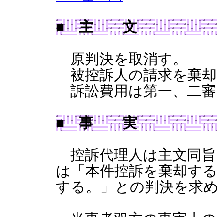
■ 主 文
原判決を取消す。
被控訴人の請求を棄却
訴訟費用は第一、二審
■ 事 実
控訴代理人は主文同旨
は「本件控訴を棄却す
する。」との判決を求