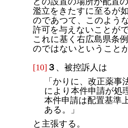
どの設置の場所が配置
濫立をきたすに至るが
のであつて、このよう
許可を与えないことが
これに基く右広島県条例
のではないということ
[10]
３
、被控訴人は
「かりに、改正薬事
により本件申請が処
本件申請は配置基準
ある。」
と主張する。