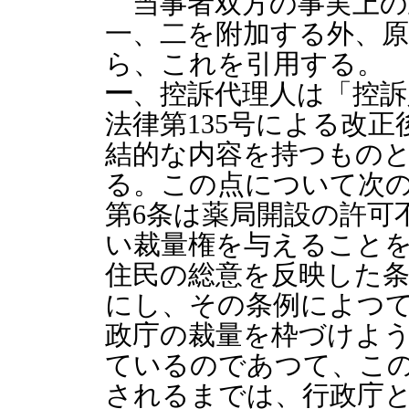
当事者双方の事実上の
一、二を附加する外、
ら、これを引用する。
一
、控訴代理人は「控訴
法律第135号による改正
結的な内容を持つもの
る。この点について次
第6条は薬局開設の許可
い裁量権を与えること
住民の総意を反映した
にし、その条例によつ
政庁の裁量を枠づけよ
ているのであつて、こ
されるまでは、行政庁