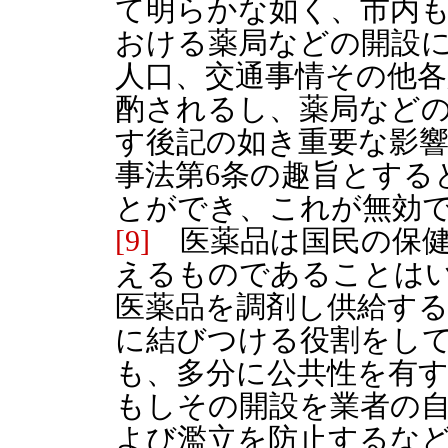
て明らかな如く、市内
おける薬局などの開設
人口、交通事情その他
酌されるし、薬局など
す後記の如き重要な影響
事法第6条の趣旨とする
とができ、これが無効
[9]
医薬品は国民の保健
えるものであることは
医薬品を調剤し供給す
に結びつける役割をし
も、多分に公共性を有
もしその開設を業者の
よび濫立を防止するな