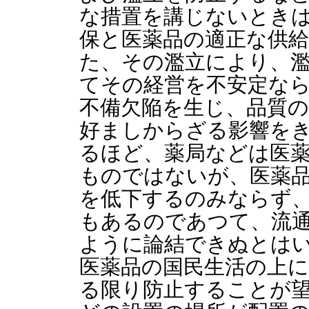
な措置を講じないとき
保と医薬品の適正な供
た、その濫立により、
てその経営を不安定な
不備欠陥を生じ、品質の
好ましからざる影響を
るほど、薬局などは医
ものではないが、医薬
を低下するのみならず
もあるのであつて、流
ように論結できぬとは
医薬品の国民生活の上
る限り防止することが