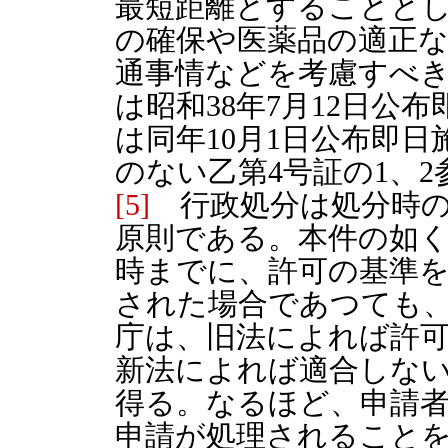
最短距離とすることと
の確保や医薬品の適正
通事情などを考慮すべ
は昭和38年7月12日公
は同年10月1日公布即
のない乙第4号証の1、2
[5]
行政処分は処分時の
原則である。本件の如く
時までに、許可の基準
された場合であつても
庁は、旧法によれば許
新法によれば適合しな
得る。なるほど、申請
申請が処理されること