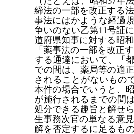
（たとえば、昭和37年
締法の一部を改正する法
事法にはかような経過
争いのない乙第11号証
道府県知事に対する昭和3
「薬事法の一部を改正
する通達において、「
での間は、薬局等の適
されることがないもの
本件の場合でいうと、昭和
が施行されるまでの間
処分できる趣旨と解せ
生事務次官の単なる意
解を否定するに足るも