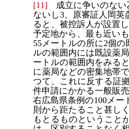
[11]
成立に争いのない乙第
ないし3、原審証人岡英
ると、被控訴人が設置
予定地から、最も近い
55メートルの所に2個の
ルの範囲内には既設薬局
ートルの範囲内をみると
に薬局などの密集地帯
つて、これに反する証
件申請にかかる一般販
右広島県条例の100メ
則から距たること甚し
もとるものということ
は、区別することなく相