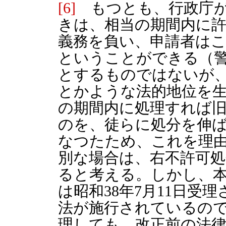
[6]
もつとも、行政庁が
きは、相当の期間内に
義務を負い、申請者は
ということができる（
とするものではないが
とかような法的地位を
の期間内に処理すれば
のを、徒らに処分を伸
なつたため、これを理
別な場合は、右不許可
ると考える。しかし、
は昭和38年7月11日受
法が施行されているの
理しても、改正前の法