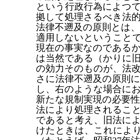
という行政行為によつ
拠して処理さるべき法
法律不遡及の原則とは
適用しないということ
現在の事実なのである
は当然である（かりに
の効力そのものが、法
さに法律不遡及の原則
し、右のような場合に
新たな規制実現の必要
法により処理されるこ
であると考え、旧法に
けたときは、これによ