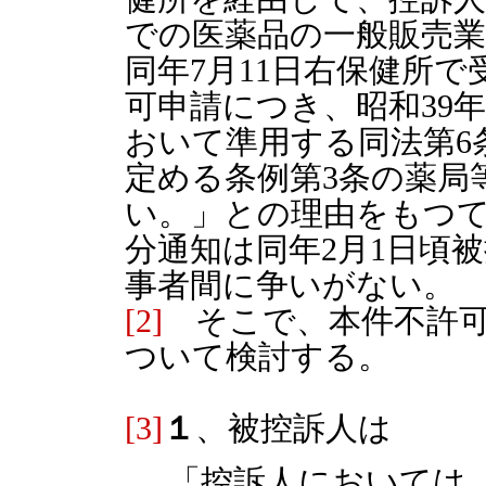
での医薬品の一般販売
同年7月11日右保健所
可申請につき、昭和39年
おいて準用する同法第6
定める条例第3条の薬局
い。」との理由をもつ
分通知は同年2月1日頃
事者間に争いがない。
[2]
そこで、本件不許可
ついて検討する。
[3]
１
、被控訴人は
「控訴人においては