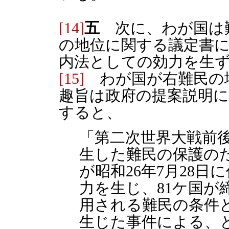
[14]
五
次に、わが国は
の地位に関する議定書に加
内法としての効力を生
[15]
わが国が右難民の
趣旨は政府の提案説明
すると、
「第二次世界大戦前
生した難民の保護の
が昭和26年7月28日
力を生じ、81ケ国が
用される難民の条件と
生じた事件による、