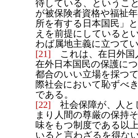
待している、というこ
が被保険者資格や福祉年
所を有する日本国民」
えを前提にしていると
わば属地主義に立つて
[21]
これは、在日外国
在外日本国民の保護に
都合のいい立場を採つ
際社会において恥ずべ
である。
[22]
社会保障が、人と
まり人間の尊厳の保持
味をもつ制度である以
いると言わざるを得な