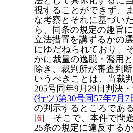
法として具体化するに
視することができず、
な考察とそれに基づい
ら、同条の規定の趣旨
立法措置を講ずるかの
にゆだねられており、
かに裁量の逸脱・濫用
除き、裁判所が審査判
いうべきことは、当裁判所
205号同年9月29日判決・
(行ツ)第30号同57年7月
の判示するところであ
[6]
そこで、本件で問題
25条の規定に違反する