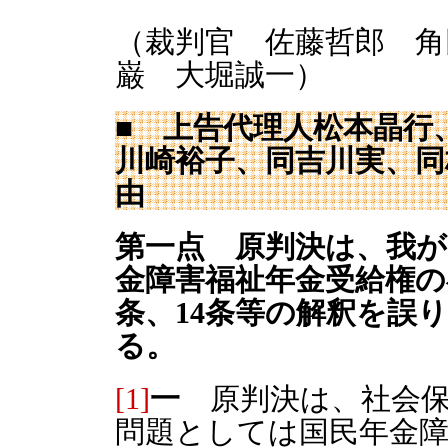
（裁判官 佐藤哲郎 角
巌 大堀誠一）
■ 上告代理人松本晶行
川崎裕子、同吉川実、同
由
第一点 原判決は、我が
金障害福祉年金受給権の
条、14条等の解釈を誤
る。
[1]
一
原判決は、社会保
問題としては国民年金