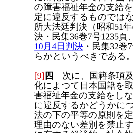
の障害福祉年金の支給を
定に違反するものでは
所大法廷判決（昭和51年(
決・民集36巻7号1235頁
10月4日判決
・民集32巻
らかというべきである
[9]
四
次に、国籍条項及び
化によつて日本国籍を取
害福祉年金の支給をしな
に違反するかどうかにつ
法の下の平等の原則を
理由のない差別を禁止