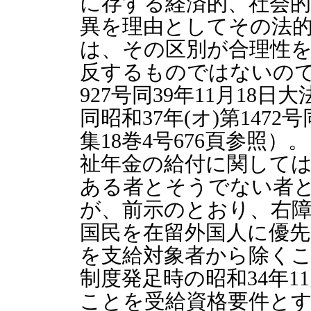
に存する経済的、社会
異を理由としてその法
は、その区別が合理性
反するものではないので
927号同39年11月18日
同昭和37年(オ)第1472
集18巻4号676頁参照）
祉年金の給付に関して
ある者とそうでない者
が、前示のとおり、右
国民を在留外国人に優
を支給対象者から除く
制度発足時の昭和34年1
ことを受給資格要件と