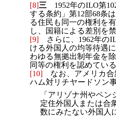
[8]
三
1952年のILO第
する条約」第12部68
る住民も同一の権利を
し、国籍による差別を
[9]
さらに、1962年のI
ける外国人の均等待遇
わゆる無拠出制年金を
同等の権利を認めてい
[10]
なお、アメリカ合衆
ハム対リチヤードソン
「アリゾナ州やペン
定住外国人または合
数にみたない外国人