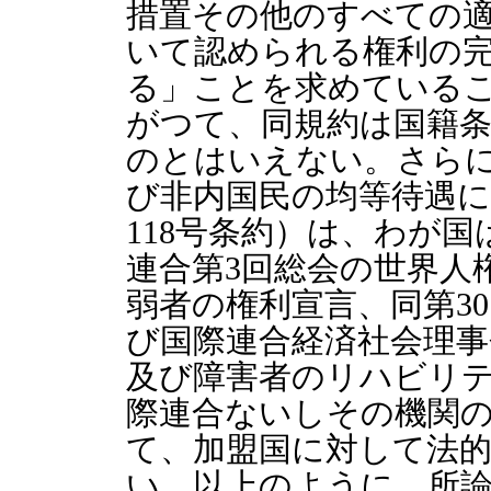
措置その他のすべての
いて認められる権利の
る」ことを求めている
がつて、同規約は国籍
のとはいえない。さら
び非内国民の均等待遇に
118号条約）は、わが
連合第3回総会の世界人
弱者の権利宣言、同第3
び国際連合経済社会理事会
及び障害者のリハビリ
際連合ないしその機関
て、加盟国に対して法
い。以上のように、所