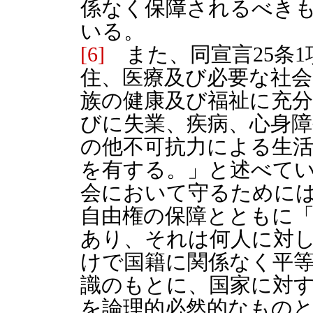
係なく保障されるべき
いる。
[6]
また、同宣言25条1
住、医療及び必要な社会
族の健康及び福祉に充
びに失業、疾病、心身障
の他不可抗力による生
を有する。」と述べて
会において守るために
自由権の保障とともに
あり、それは何人に対
けで国籍に関係なく平
識のもとに、国家に対
を論理的必然的なもの