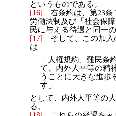
というものである。
[16]
右条約は、第23条
労働法制及び「社会保
民に与える待遇と同一
[17]
そして、この加入
は
「人権規約、難民条
て、内外人平等の精
うことに大きな進歩
す」
として、内外人平等の
る。
[18]
これらの経過を素