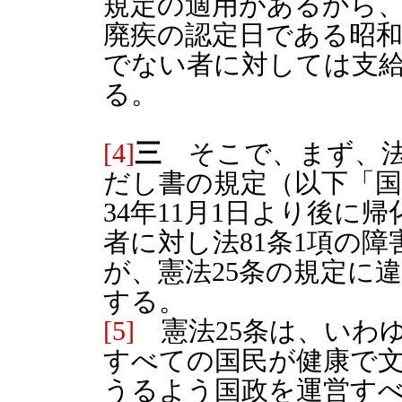
規定の適用があるから、
廃疾の認定日である昭和3
でない者に対しては支
る。
[4]
三
そこで、まず、法8
だし書の規定（以下「
34年11月1日より後に
者に対し法81条1項の
が、憲法25条の規定に
する。
[5]
憲法25条は、いわ
すべての国民が健康で
うるよう国政を運営すべ