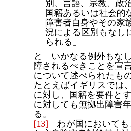
別、言語、宗教、政
国籍あるいは社会的
障害者自身やその家
況による区別もなし
られる」
と「いかなる例外もな
障されるべきことを宣
について述べられたも
たとえばイギリスでは
に対し、国籍を要件と
に対しても無拠出障害
る。
[13]
わが国においても、