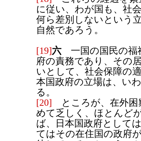
に従い、わが国も、社
何ら差別しないという
自然であろう。
[19]
六
一国の国民の福
府の責務であり、その
いとして、社会保障の
本国政府の立場は、い
る。
[20]
ところが、在外困
めて乏しく、ほとんど
ば、日本国政府として
てはその在住国の政府