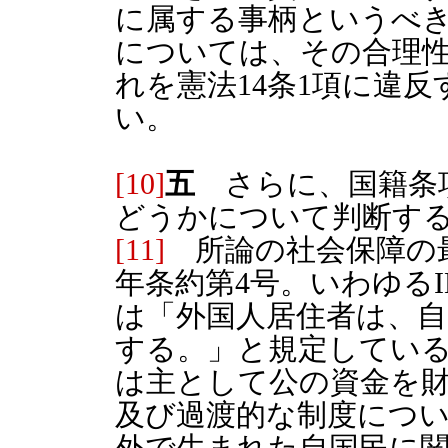
に属する事柄というべ
については、その合理
れを憲法14条1項に違
い。
[10]
五
さらに、国籍条項
どうかについて判断す
[11]
所論の社会保障の最
年条約第4号。いわゆるIL
は「外国人居住者は、自
する。」と規定してい
は主として公の資金を
及び過渡的な制度につ
外で生まれた自国民に