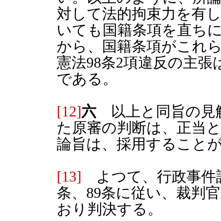
対して法的拘束力を有
いても国籍条項を直ち
から、国籍条項がこれ
憲法98条2項違反の主
である。
[12]
六
以上と同旨の見
た原審の判断は、正当
論旨は、採用すること
[13]
よつて、行政事件訴訟
条、89条に従い、裁判
おり判決する。