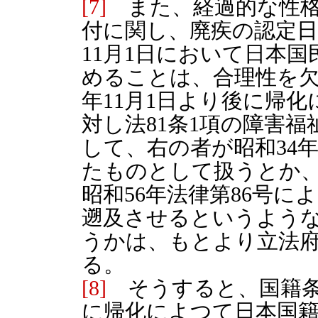
[7]
また、経過的な性格
付に関し、廃疾の認定日
11月1日において日本
めることは、合理性を欠
年11月1日より後に帰
対し法81条1項の障害
して、右の者が昭和34年
たものとして扱うとか
昭和56年法律第86号
遡及させるというよう
うかは、もとより立法
る。
[8]
そうすると、国籍条項
に帰化によつて日本国籍