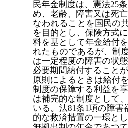
民年金制度は、憲法25
め、老齢、障害又は死
なわれることを国民の
を目的とし、保険方式
料を基として年金給付
れたものであるが、制
は一定程度の障害の状
必要期間納付すること
原則によるときは給付
制度の保障する利益を
は補完的な制度として
いる。法81条1項の障
的な救済措置の一環と
無拠出制の年金であつ