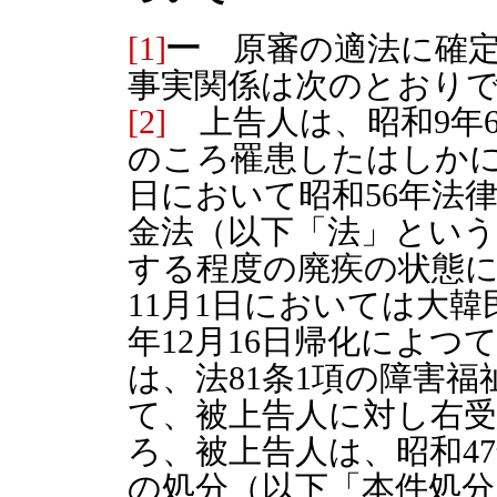
[1]
一
原審の適法に確定
事実関係は次のとおり
[2]
上告人は、昭和9年6
のころ罹患したはしかによ
日において昭和56年法
金法（以下「法」とい
する程度の廃疾の状態に
11月1日においては大韓
年12月16日帰化によ
は、法81条1項の障害
て、被上告人に対し右
ろ、被上告人は、昭和47
の処分（以下「本件処