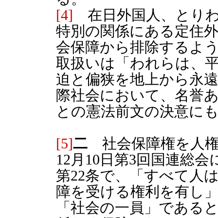
[4]
在日外国人、とりわ
特別の関係にある定住
会保障から排除するよ
取扱いは「われらは、
迫と偏狭を地上から永
際社会において、名誉
との憲法前文の決意に
[5]
二
社会保障権を人権と
12月10日第3回国連総
第22条で、「すべて人
障を受ける権利を有し
「社会の一員」である