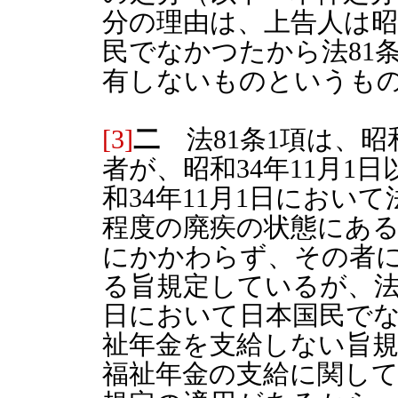
分の理由は、上告人は昭和
民でなかつたから法81
有しないものというも
[3]
二
法81条1項は、昭和
者が、昭和34年11月1
和34年11月1日におい
程度の廃疾の状態にある
にかかわらず、その者
る旨規定しているが、法
日において日本国民で
祉年金を支給しない旨規
福祉年金の支給に関して