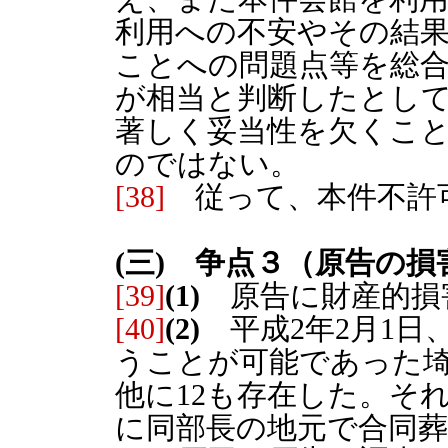
利用への不安やその結
ことへの問題点等を総
が相当と判断したとし
著しく妥当性を欠くこ
のではない。
[38]
従って、本件不許
(三) 争点３（原告の
[39]
(1)
原告に財産的損
[40]
(2)
平成2年2月1日、
うことが可能であった
他に12も存在した。そ
に同部長の地元で合同