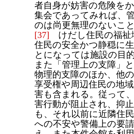
者自身が妨害の危険を
集会であってみれば、
のは尚更無理のないこ
[37]
けだし住民の福祉
住民の安全かつ静穏に
とになっては施設の目
また「管理上の支障」
物理的支障のほか、他
享受権や周辺住民の地域
害も含まれる。従って
害行動が阻止され、抑
も、それ以前に近隣住
への不安や警備上の要
え、また本件会館を利