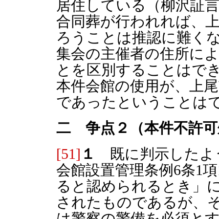
居住している（柳沢証
合同葬が行われれば、
ろうことは推認に難く
集会の主催者の住所に
とを区別することはで
本件会館の使用が、上
であったということは
二 争点２（本件不許可
[51]
１
既に判示したよ
会館設置管理条例6条1
ると認められるとき」
されたものであるが、
は警察の警備を必須と