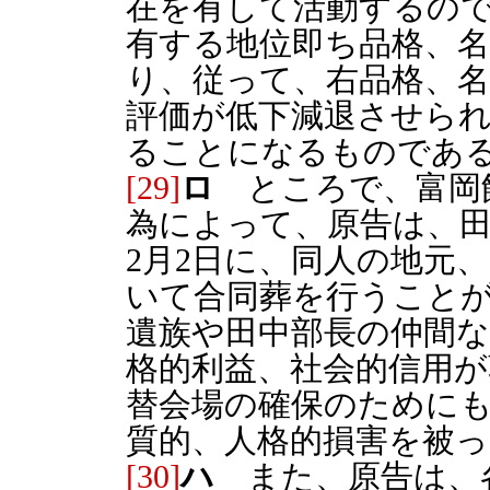
在を有して活動するの
有する地位即ち品格、
り、従って、右品格、名
評価が低下減退させら
ることになるものであ
[29]
ロ
ところで、富岡
為によって、原告は、田
2月2日に、同人の地元
いて合同葬を行うこと
遺族や田中部長の仲間
格的利益、社会的信用
替会場の確保のために
質的、人格的損害を被っ
[30]
ハ
また、原告は、