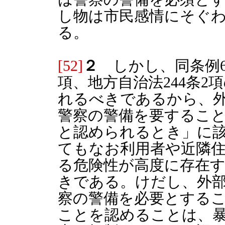
し物は市民感情にそぐ
る。
[52]
２
しかし、同条例6
項、地方自治法244条
れるべきであるから、
警察の警備を要するこ
と認められるとき」に
てもなお利用者や近隣
る危険性が高度に存在
きである。けだし、外
察の警備を必要とする
ことを認めることは、