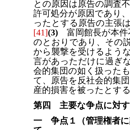
との原因は原告の調査
許可処分が原因であり
ったとする原告の主張
[41]
(3)
富岡館長が本件不
のとおりであり、その
から襲撃を受けるよう
言があっただけに過ぎ
会的集団の如く扱った
て、原告を反社会的集
産的損害を被ったとす
第四 主要な争点に対
一 争点１（管理権者