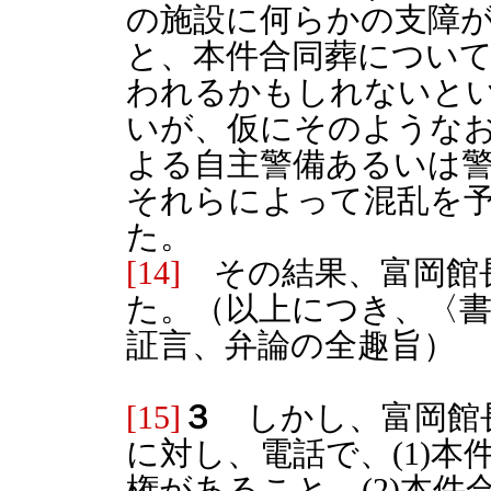
の施設に何らかの支障
と、本件合同葬につい
われるかもしれないと
いが、仮にそのような
よる自主警備あるいは
それらによって混乱を
た。
[14]
その結果、富岡館
た。（以上につき、〈書
証言、弁論の全趣旨）
[15]
３
しかし、富岡館長
に対し、電話で、(1)
権があること、(2)本