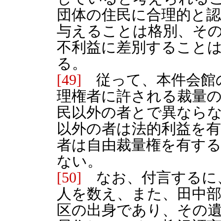
団体の住民に合理的と
与えることは格別、そ
不利益に差別すること
る。
[49]
従って、本件会館
理権者に許される裁量
民以外の者とで異なら
以外の者は法的利益を
者は自由裁量権を有す
ない。
[50]
なお、付言するに
人を数え、また、田中
区の出身であり、その