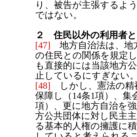
り、被告が主張するよ
ではない。
２ 住民以外の利用者と
[47]
地方自治法は、地
の住民との関係を規定し
も直接的には当該地方
止しているにすぎない
[48]
しかし、憲法の精
保障し（14条1項）、集
項）、更に地方自治を強
方公共団体に対し民主
る基本的人権の擁護に
していると考えられる