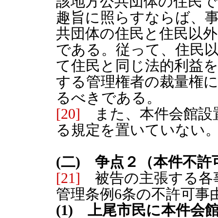
該地方公共団体の住民で
趣旨に照らすならば、
共団体の住民と住民以
である。従って、住民
て住民と同じ法的利益
する管理権者の裁量権
るべきである。
[20]
また、本件会館設
る規定を置いていない
(二) 争点２（本件不
[21]
被告の主張する各
管理条例6条の不許可事
(1) 上尾市民に本件