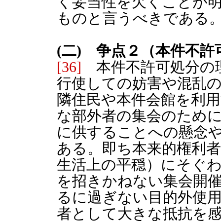
く妥当性を欠くことが
ものと言うべきである
(二) 争点２（本件不
[36]
本件不許可処分の
行使しての妨害や混乱
隣住民や本件会館を利
な部外者の集会のため
に供することへの懸念
ある。即ち本来的権利
生活上の平穏）にそぐ
を招きかねない集会開
るに過ぎない目的外使
者として大きな抵抗を