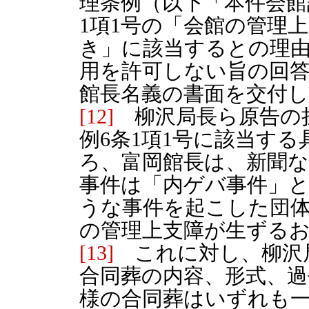
理条例（以下「本件会館
1項1号の「会館の管理
き」に該当するとの理
用を許可しない旨の回
館長名義の書面を交付
[12]
柳沢局長ら原告の
例6条1項1号に該当す
ろ、富岡館長は、新聞
事件は「内ゲバ事件」
うな事件を起こした団
の管理上支障が生ずる
[13]
これに対し、柳沢
合同葬の内容、形式、過
様の合同葬はいずれも