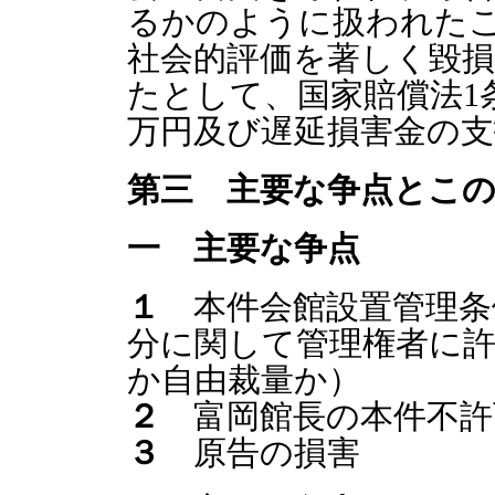
るかのように扱われた
社会的評価を著しく毀
たとして、国家賠償法1条
万円及び遅延損害金の
第三 主要な争点とこ
一 主要な争点
１
本件会館設置管理条
分に関して管理権者に
か自由裁量か）
２
富岡館長の本件不許
３
原告の損害