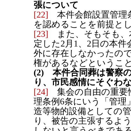
張について
[22]
本件会館設置管理
を認めることを前提と
[23]
また、そもそも、
定した2月1、2日の本
外に存在しなかったの
権があるなどというこ
(2) 本件合同葬は警
り、市民感情にそぐわ
[24]
集会の自由の重要
理条例6条にいう「管理
造等物的設備としての
り、被告の主張するよう
しないと言うべきであ