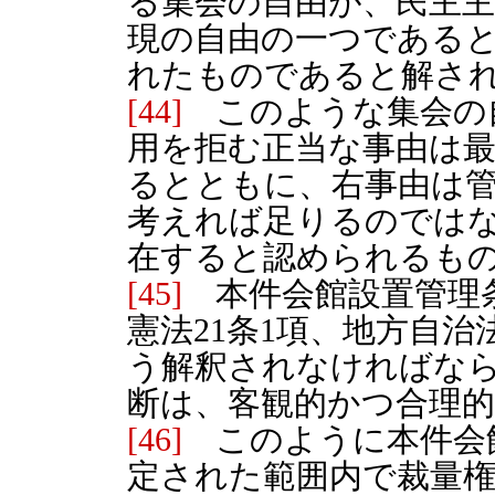
る集会の自由が、民主
現の自由の一つである
れたものであると解さ
[44]
このような集会の
用を拒む正当な事由は
るとともに、右事由は
考えれば足りるのでは
在すると認められるも
[45]
本件会館設置管理条
憲法21条1項、地方自治
う解釈されなければな
断は、客観的かつ合理
[46]
このように本件会
定された範囲内で裁量