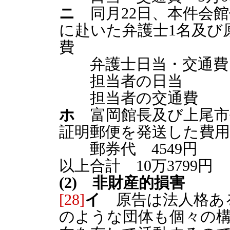
ニ
同月22日、本件会
に赴いた弁護士1名及び
費
弁護士日当・交通費 2
担当者の日当 6
担当者の交通費 3
ホ
富岡館長及び上尾市
証明郵便を発送した費用
郵券代 4549円
以上合計 10万3799円
(2) 非財産的損害
[28]
イ
原告は法人格あ
のような団体も個々の