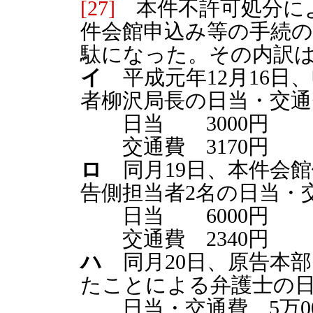
[27]
本件不許可処分によ
件会館申込み等の手続
駄になった。その内訳
イ
平成元年12月16日
者柳沢局長の日当・交通
日当 3000円
交通費 3170円
ロ
同月19日、本件会
告側担当者2名の日当・
日当 6000円
交通費 2340円
ハ
同月20日、原告本部
たことによる弁護士の
日当・交通費 5万00