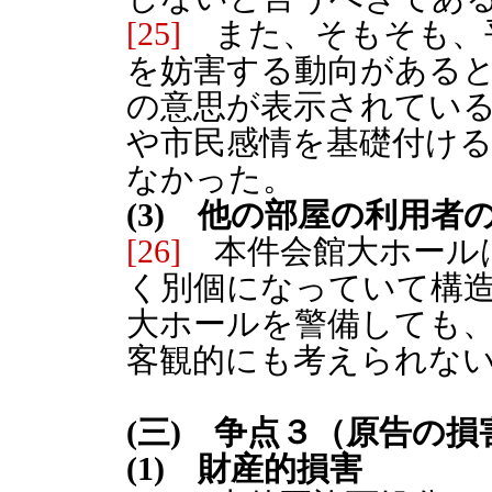
[25]
また、そもそも、平
を妨害する動向がある
の意思が表示されてい
や市民感情を基礎付け
なかった。
(3) 他の部屋の利用
[26]
本件会館大ホール
く別個になっていて構造
大ホールを警備しても
客観的にも考えられな
(三) 争点３（原告の
(1) 財産的損害