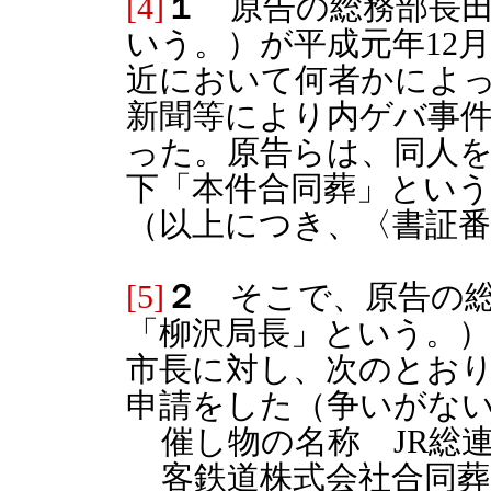
[4]
１
原告の総務部長田
いう。）が平成元年12
近において何者かによ
新聞等により内ゲバ事
った。原告らは、同人
下「本件合同葬」とい
（以上につき、〈書証番
[5]
２
そこで、原告の総
「柳沢局長」という。）
市長に対し、次のとお
申請をした（争いがな
催し物の名称 JR総連
客鉄道株式会社合同葬