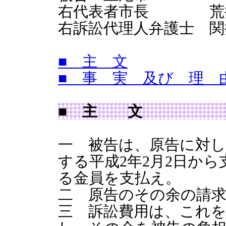
右代表者市長 荒
右訴訟代理人弁護士 関
■ 主 文
■ 事 実 及び 理 
■ 主 文
一 被告は、原告に対し、
する平成2年2月2日か
る金員を支払え。
二 原告のその余の請
三 訴訟費用は、これを