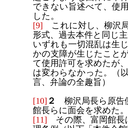
できない旨述べて、使
した。
[9]
これに対し、柳沢局
形式、過去本件と同じ
いずれも一切混乱は生
かの支障が生じたこと
て使用許可を求めたが
は変わらなかった。（
言、弁論の全趣旨）
[10]
２
柳沢局長ら原告側
館長らに面会を求めた
[11]
その際、富岡館長