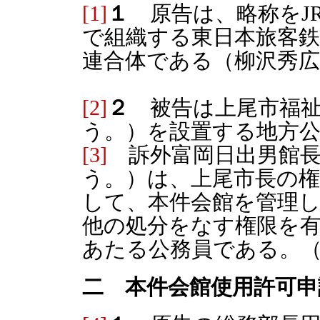
[1]
１
原告は、略称をJR
で組織する東日本旅客
連合体である（柳沢秀広
[2]
２
被告は上尾市福祉
う。）を設置する地方
[3]
訴外富岡日出男館長
う。）は、上尾市長の
して、本件会館を管理
他の処分をなす権限を
あたる公務員である。
二 本件会館使用許可申