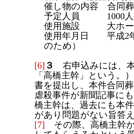
催し物の内容 合同
予定人員 1000人
使用施設 大ホー
使用年月日 平成2年
のため）
[6]
３
右申込みには、本
「高橋主幹」という。
書を提出し、本件合同葬
虐殺事件が新聞記事に
橋主幹は、過去にも本
があり問題がない旨答
[7]
その際、高橋主幹か