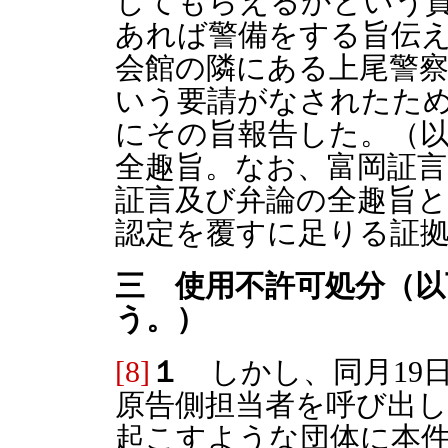
してもらえるかという
あれば警備をする旨伝
会館の隣にある上尾警
いう要請がなされたた
にその旨報告した。（
全趣旨。なお、富岡証
証言及び弁論の全趣旨
認定を覆すに足りる証
三 使用不許可処分（以
う。）
[8]
１
しかし、同月19
原告側担当者を呼び出
起こすような団体に本