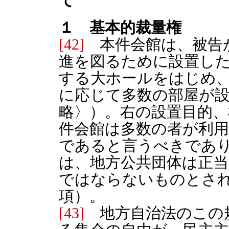
て
１ 基本的裁量権
[42]
本件会館は、被告
進を図るために設置した
する大ホールをはじめ
に応じて多数の部屋が
略〉）。右の設置目的、
件会館は多数の者が利
であると言うべきであ
は、地方公共団体は正
ではならないものとされ
項）。
[43]
地方自治法のこの規