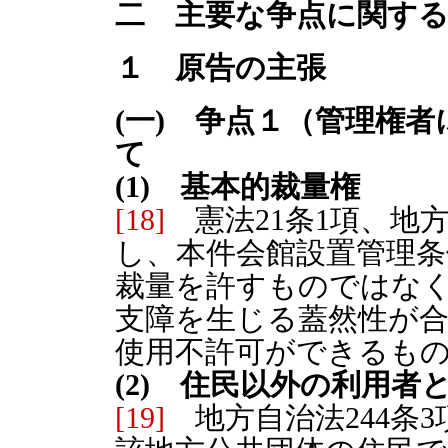
二 主要な争点に関す
１ 原告の主張
(一) 争点１（管理権
て
(1) 基本的裁量権
[18]
憲法21条1項、地方
し、本件会館設置管理条
裁量を許すものではな
支障を生じる蓋然性が
使用不許可ができるも
(2) 住民以外の利用者
[19]
地方自治法244条