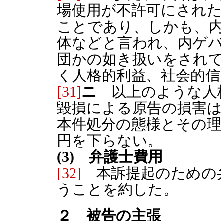
場使用が不許可にされ
ことであり、しかも、
体などと言われ、内ゲ
団かの如き扱いをされ
く人格的利益、社会的
[31]
ニ
以上のような人
毀損による原告の損害は
本件処分の態様とその理
円を下らない。
(3) 弁護士費用
[32]
本訴提起のための弁
うことを約した。
２ 被告の主張