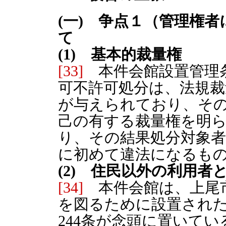
(一) 争点１（管理権
て
(1) 基本的裁量権
[33]
本件会館設置管理
可不許可処分は、法規裁
が与えられており、そ
己の有する裁量権を明
り、その結果処分対象
に初めて違法になるも
(2) 住民以外の利用者
[34]
本件会館は、上尾
を図るために設置され
244条が念頭に置いて