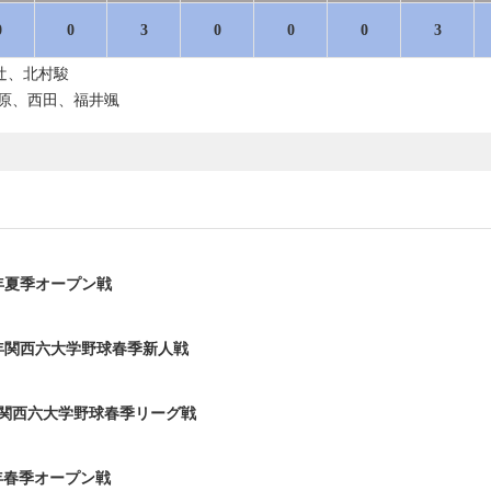
0
0
3
0
0
0
3
辻、北村駿
、松原、西田、福井颯
6年夏季オープン戦
6年関西六大学野球春季新人戦
6年関西六大学野球春季リーグ戦
6年春季オープン戦