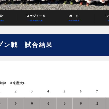
ープン戦 試合結果
通信大学 ＠京産大G
1
2
3
4
5
6
7
0
0
0
0
0
0
2