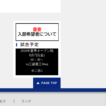
2026年夏季オープン戦
8月7日(金)
10：30～
vs三菱重工West
＠二見G
セス
リンク