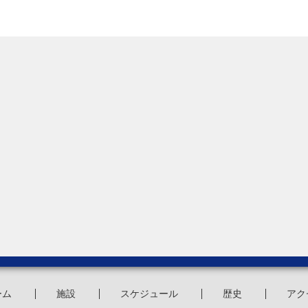
3回大阪市長杯争奪関西地区大学野球選手権大会
25年プロ野球ドラフト会議について
25年関西六大学野球秋季新人戦
5年関西六大学野球秋季リーグ戦
5年夏季オープン戦
5年関西六大学野球春季新人戦
5年関西六大学野球春季リーグ戦
ーム
施設
スケジュール
歴史
アク