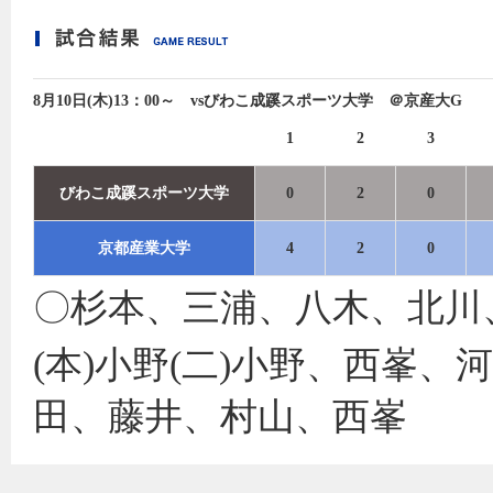
8月10日(木)13：00～ vsびわこ成蹊スポーツ大学 ＠京産大G
1
2
3
びわこ成蹊スポーツ大学
0
2
0
京都産業大学
4
2
0
〇杉本、三浦、八木、北川
(本)小野(二)小野、西峯、
田、藤井、村山、西峯