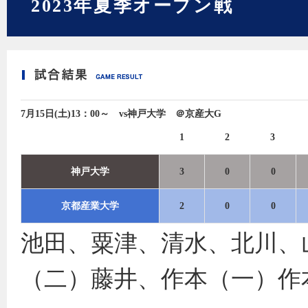
2023年夏季オープン戦
7月15日(土)13：00～ vs神戸大学 ＠京産大G
1
2
3
神戸大学
3
0
0
京都産業大学
2
0
0
池田、粟津、清水、北川、
（二）藤井、作本（一）作