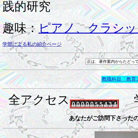
践的研究
趣味：
ピアノ、クラシッ
学部による私の紹介ページ
教職科目「教育
全アクセス
学
あなたがご訪問下さったのは1