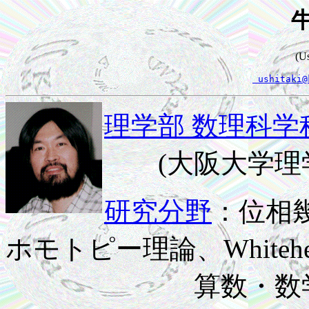
(Us
 ushitaki@
理学部 数理科学
(大阪大学理
研究分野
：位相
ホモトピー理論、Whiteh
算数・数学にお