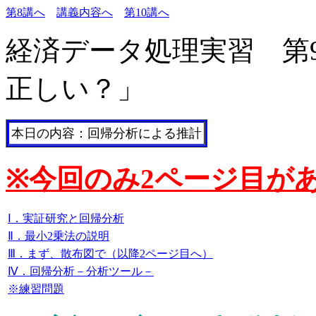
第8講へ
講義内容へ
第10講へ
経済データ処理実習 第
正しい？」
本日の内容：回帰分析による推計
※
今回のみ2ページ目が
Ⅰ．実証研究と回帰分析
Ⅱ．最小2乗法の説明
Ⅲ．まず、散布図で（以降2ページ目へ）
Ⅳ．回帰分析－分析ツール－
※練習問題