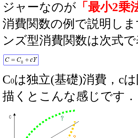
ジャーなのが
「最小2乗
消費関数の例で説明しま
ンズ型消費関数は次式で
C
は独立(基礎)消費，c
0
描くとこんな感じです．