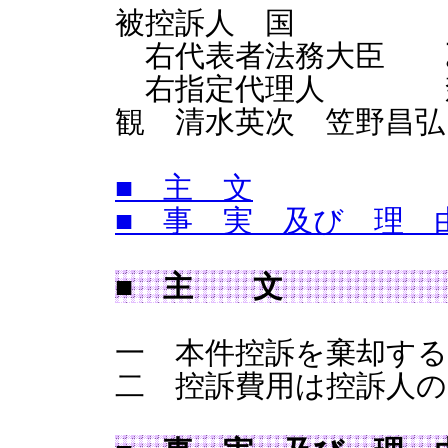
被控訴人 国
右代表者法務大臣 
右指定代理人 森木
観 清水英次 笠野昌弘
■ 主 文
■ 事 実 及び 理 
■ 主 文
一 本件控訴を棄却する
二 控訴費用は控訴人