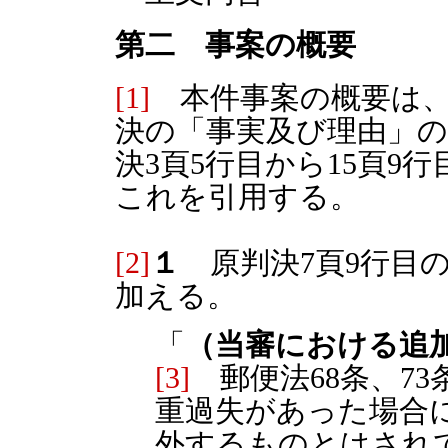
第二 事案の概要
[1]
本件事案の概要は、
決の「事実及び理由」の
決3頁5行目から15頁9
これを引用する。
[2]
１
原判決7頁9行目
加える。
「
（当審における追
[3]
郵便法68条、7
重過失があった場合
外するものとはされ