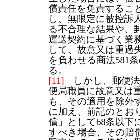
償責任を免責するこ
し、無限定に被控訴
る不合理な結果や、
運送契約に基づく業
して、故意又は重過
を負わせる商法581
る。
[11]
しかし、郵便法6
便局職員に故意又は
も、その適用を除外
に加え、前記のとお
償」として68条以下
すべき場合、その賠