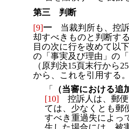
第三 判断
[9]
一
当裁判所も、控訴
却すべきものと判断する
目の次に行を改めて以
の「事実及び理由」の「
（原判決15頁末行から2
から、これを引用する
「
（当審における追
[10]
控訴人は、郵便法
ては、少なくとも郵
すべき重過失によっ
生した場合には、被