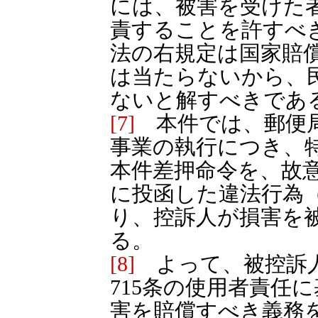
には、被害を受けた
責することを許すべ
法の右規定は国家賠
は当たらないから、
ないと解すべきであ
[7]
本件では、郵便局
事業の執行につき、
本件差押命令を、故
に投函した違法行為（
り、控訴人が損害を
る。
[8]
よって、被控訴人
715条の使用者責任
害を賠償すべき義務