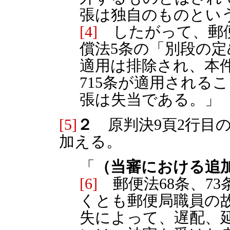
張は独自のものとい
[4]
したがって、郵便
償法5条の「別段の
適用は排除され、本件
715条が適用される
張は失当である。」
[5]
２
原判決9頁2行目
加える。
「
（当審における追
[6]
郵便法68条、7
くとも郵便局職員の
失によって、遅配、