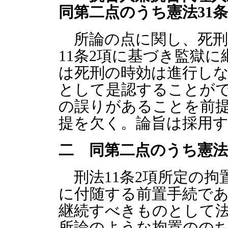
同第二点のうち憲法31
所論の点に関し、死刑
11条2項に基づき監獄
は死刑の時効は進行し
として是認することが
の誤りがあることを前
提を欠く。論旨は採用
二 同第二点のうち憲法
刑法11条2項所定の拘
に付随する前置手続で
継続すべきものとして
所論のような拘置のの