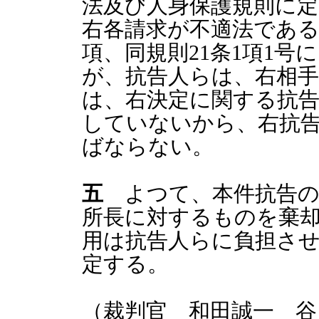
法及び人身保護規則に
右各請求が不適法である
項、同規則21条1項1
が、抗告人らは、右相
は、右決定に関する抗
していないから、右抗
ばならない。
五
よつて、本件抗告の
所長に対するものを棄
用は抗告人らに負担さ
定する。
（裁判官 和田誠一 谷