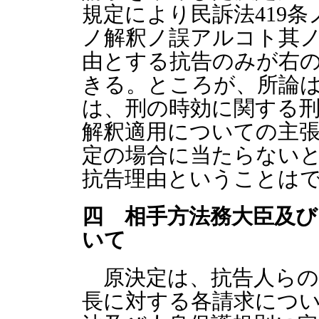
規定により民訴法419
ノ解釈ノ誤アルコト其
由とする抗告のみが右
きる。ところが、所論
は、刑の時効に関する刑
解釈適用についての主張
定の場合に当たらない
抗告理由ということは
四 相手方法務大臣及び
いて
原決定は、抗告人らの
長に対する各請求につ