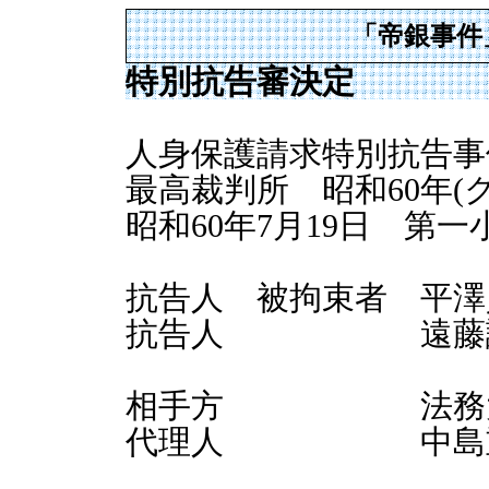
「帝銀事件
特別抗告審決定
人身保護請求特別抗告事
最高裁判所 昭和60年(ク
昭和60年7月19日 第
抗告人 被拘束者 平澤
抗告人 遠藤
相手方 法務大臣
代理人 中島