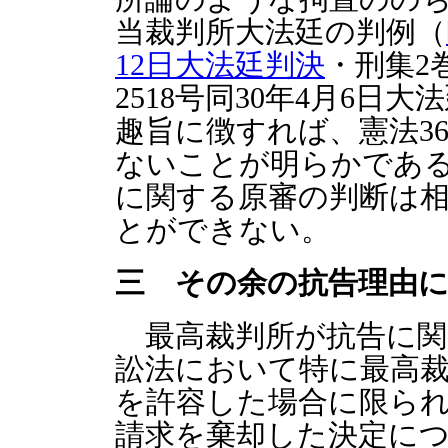
当裁判所大法廷の判例（
12日大法廷判決
・刑集2巻
2518号同30年4月6日大
趣旨に徴すれば、憲法3
ないことが明らかであ
に関する原審の判断は
とができない。
三 その余の抗告理由
最高裁判所が抗告に関
訟法において特に最高
を許容した場合に限ら
請求を棄却した決定につ