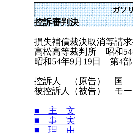
ガソ
控訴審判決
損失補償裁決取消等請求
高松高等裁判所 昭和54
昭和54年9月19日 第4
控訴人 （原告） 国
被控訴人（被告） モー
■ 主 文
■ 事 実
■ 理 由