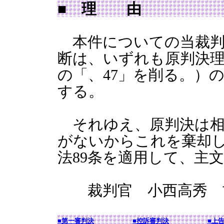
■ 理 由
本件についての当裁判
断は、いずれも原判決理
の「、47」を削る。）
する。
それゆえ、原判決は相
がないからこれを棄却
法89条を適用して、主
裁判官 小西高秀 
■第一審判決
■控訴審判決
■上