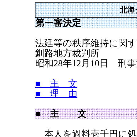
北海
第一審決定
法廷等の秩序維持に関
釧路地方裁判所
昭和28年12月10日 刑
■ 主 文
■ 理 由
■ 主 文
本人を過料壱千円に処