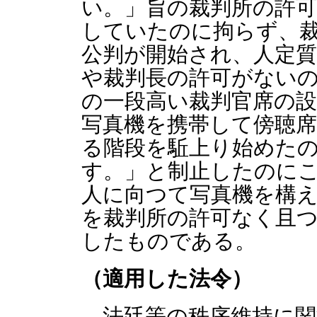
い。」旨の裁判所の許
していたのに拘らず、
公判が開始され、人定
や裁判長の許可がない
の一段高い裁判官席の
写真機を携帯して傍聴
る階段を駈上り始めた
す。」と制止したのに
人に向つて写真機を構え
を裁判所の許可なく且
したものである。
（適用した法令）
法廷等の秩序維持に関す