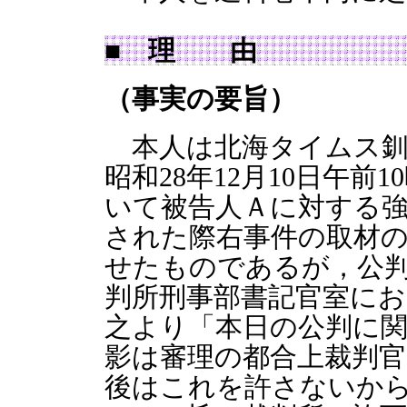
■ 理 由
（事実の要旨）
本人は北海タイムス釧
昭和28年12月10日午前
いて被告人Ａに対する
された際右事件の取材
せたものであるが，公判
判所刑事部書記官室にお
之より「本日の公判に
影は審理の都合上裁判
後はこれを許さないか