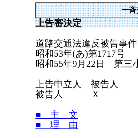
一斉
上告審決定
道路交通法違反被告事件
昭和53年(あ)第1717号
昭和55年9月22日 第
上告申立人 被告人
被告人 Ｘ
■ 主 文
■ 理 由