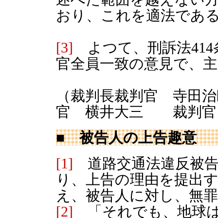
おり、これを適法であ
[3]
よつて、刑訴法414条
官全員一致の意見で、
（裁判長裁判官 寺田
官 横井大三 裁判官
■ 被告人の上告趣意
[1]
道路交通法違反被告
り、上告の理由を提出
え、被告人に対し、無
[2]
「それでも、地球は