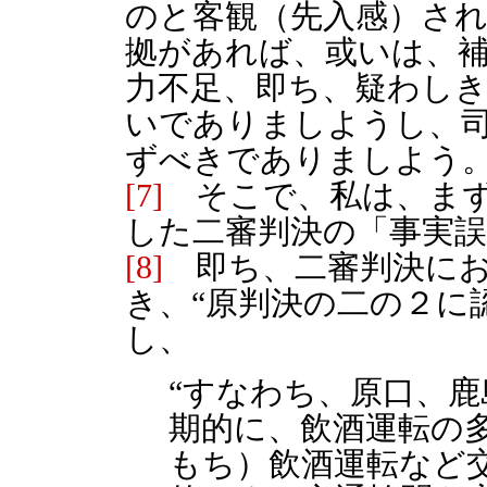
のと客観（先入感）さ
拠があれば、或いは、
力不足、即ち、疑わし
いでありましようし、
ずべきでありましよう
[7]
そこで、私は、まず
した二審判決の「事実
[8]
即ち、二審判決にお
き、“原判決の二の２に
し、
“すなわち、原口、
期的に、飲酒運転の
もち）飲酒運転など