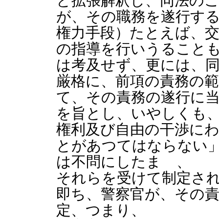
と拡張解釈し、同法の
が、その職務を遂行す
権力手段）たとえば、交
の指導を行いうること
は考及せず、更には、同
厳格に、前項の責務の
て、その責務の遂行に
を旨とし、いやしくも
権利及び自由の干渉に
とがあつてはならない
は不問にしたまゝ、
それらを受けて制定さ
即ち、警察官が、その
定、つまり、