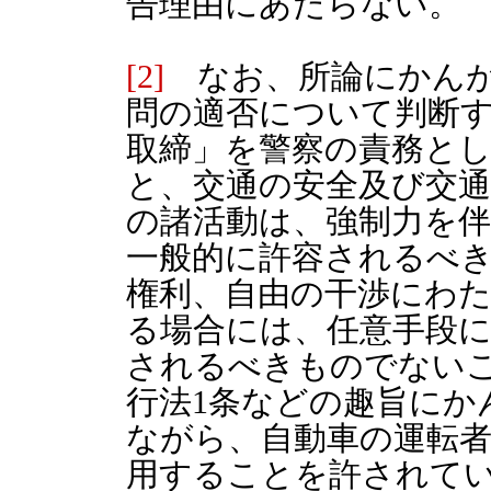
告理由にあたらない。
[2]
なお、所論にかんが
問の適否について判断す
取締」を警察の責務と
と、交通の安全及び交
の諸活動は、強制力を
一般的に許容されるべ
権利、自由の干渉にわ
る場合には、任意手段
されるべきものでないこ
行法1条などの趣旨にか
ながら、自動車の運転
用することを許されて