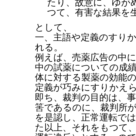
たり、故意に、ゆが
つて、有害な結果を
として、
一、主語や定義のすり
れる。
例えば、売薬広告の中
中の試薬についての成
体に対する製薬の効能
定義が巧みにすりかえ
即ち、裁判の目的は、
筈であるのに、裁判所
を是認し、正常運転で
た以上、それをもつて