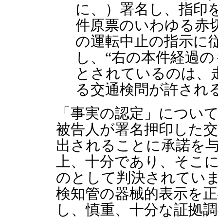
に、）署名し、指印
件原票のいわゆる赤
の運転中止の指示に
し、“右の本件経過
とされているのは、
る交通検問が許され
「事実の認定」につい
被告人が署名押印した
出されることに承諾を
上、十分であり、そこ
のとして判決されてい
検知管の器械的表示を
し、慎重、十分な証拠