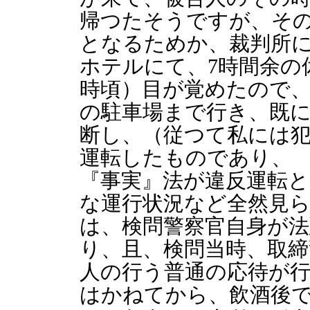
帰つたそうですが、そ
となるためか、裁判所
ホテルにて、7時間余の
時頃）目が覚めたので
の駐車場まで行き、既
断し、（従つて私には
運転したものであり、
『事実』法が違反運転
な運行状況など全然見
は、検問警察官自身が
り、且、検問当時、取締
人の行う普通の応待が
はかねてから、飲酒後