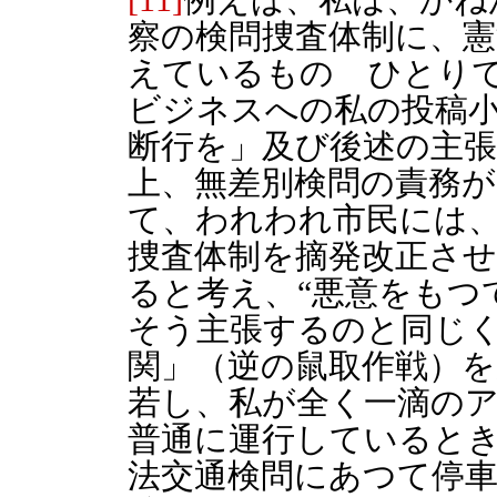
察の検問捜査体制に、
えているものゝひとりで
ビジネスへの私の投稿
断行を」及び後述の主張
上、無差別検問の責務
て、われわれ市民には
捜査体制を摘発改正さ
ると考え、“悪意をもつ
そう主張するのと同じく
関」（逆の鼠取作戦）を
若し、私が全く一滴の
普通に運行していると
法交通検問にあつて停