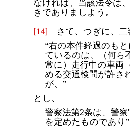
なければ、当該法令は
きでありましよう。
[14]
さて、つぎに、二
“右の本件経過のも
ているのは、（何ら
常に）走行中の車両
める交通検問が許さ
が、”
とし、
警察法第2条は、警
を定めたものであり”