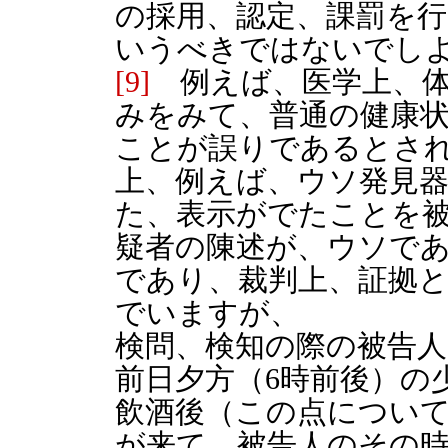
の採用、認定、課罰を
いうべきではないでし
[9]
例えば、医学上、体
みをみて、普通の健康
ことが誤りであるとさ
上、例えば、ウソ発見
た、表示がでたことを
疑者の陳述が、ウソで
であり、裁判上、証拠
でいますが、
検問、検知の際の被告
前日夕方（6時前後）の
飲酒後（この点につい
が来て、被告人のその