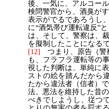
後、一気に、アルコー
検問警官から、酒臭が
表示がでるであろうし
に“酒気帯び運転違反”
は、そして、警察は、
を擬制したことになる
[12]
つまり、原告（警
も、フラフラ運転等の
視した判断は、単純に
ストの絵を踏んだから
たから違法者（信者）
法、悪法を維持した昔
べきでしようし、従つ
とりの無実の者を罰す