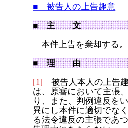
■ 被告人の上告趣意
■ 主 文
本件上告を棄却する。
■ 理 由
[1]
被告人本人の上告趣
は、原審において主張
り、また、判例違反を
異にし本件に適切でな
る法令違反の主張であつ