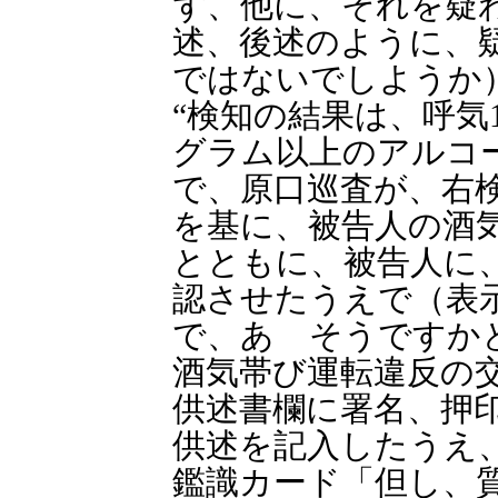
ず、他に、それを疑
述、後述のように、
ではないでしようか
“検知の結果は、呼気1
グラム以上のアルコ
で、原口巡査が、右
を基に、被告人の酒
とともに、被告人に
認させたうえで（表
で、あゝそうですか
酒気帯び運転違反の
供述書欄に署名、押
供述を記入したうえ
鑑識カード「但し、