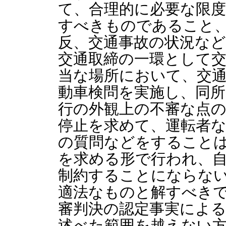
て、合理的に必要な限
すべきものであること
反、交通事故の状況な
交通取締の一環として
当な場所において、交
動車検問を実施し、同
行の外観上の不審な点
停止を求めて、運転者
の質問などをすること
を求める形で行われ、
制約することにならな
適法なものと解すべき
審判決の認定事実によ
述べた範囲を越えない