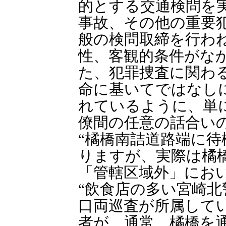
的とする交通検問を
事故、その他の重要
般の検問取締を行わ
性、客観的条件がな
た、犯罪捜査に関わ
命に基いてではなし
れているように、単に
僚間の任意の話合い
“橘橋南詰道路端に待
りますが、実際は橘
「管轄区域外」にお
“飲食店の多い宮崎
口両巡査が所属して
者が、通常、橘橋を