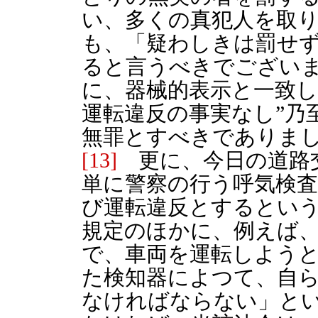
い、多くの真犯人を取
も、「疑わしきは罰せ
ると言うべきでござい
に、器械的表示と一致し
運転違反の事実なし”乃
無罪とすべきでありま
[13]
更に、今日の道路
単に警察の行う呼気検査
び運転違反とするとい
規定のほかに、例えば
で、車両を運転しよう
た検知器によつて、自
なければならない」と