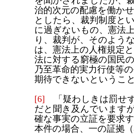
を聞かされましたが、
治的次元の配慮を働か
としたら、裁判制度と
に過ぎないもの、憲法
り、裁判が、そのよう
は、憲法上の人権規定
法に対する窮極の国民
乃至革命的実力行使等
期待できないというこ
[6]
「疑わしきは罰せず
だと聞き及んでいます
確な事実の立証を要求
本件の場合、一の証拠（