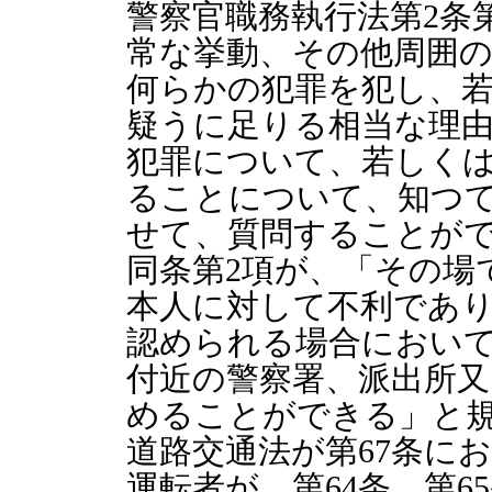
警察官職務執行法第2条
常な挙動、その他周囲
何らかの犯罪を犯し、
疑うに足りる相当な理
犯罪について、若しく
ることについて、知つ
せて、質問することが
同条第2項が、「その場
本人に対して不利であ
認められる場合におい
付近の警察署、派出所
めることができる」と
道路交通法が第67条に
運転者が、第64条、第6