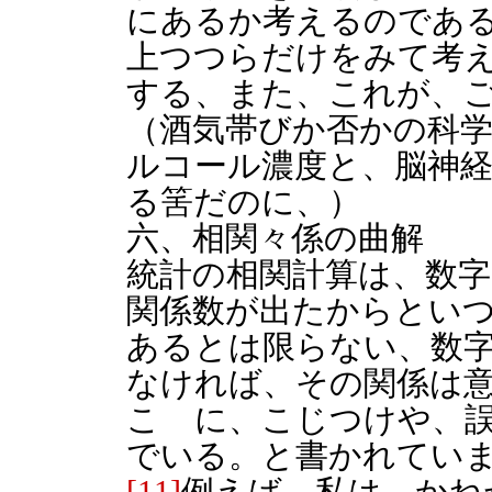
にあるか考えるのであ
上つつらだけをみて考
する、また、これが、
（酒気帯びか否かの科学
ルコール濃度と、脳神
る筈だのに、）
六、相関々係の曲解
統計の相関計算は、数
関係数が出たからとい
あるとは限らない、数
なければ、その関係は
こゝに、こじつけや、
でいる。と書かれてい
[11]
例えば、私は、かね