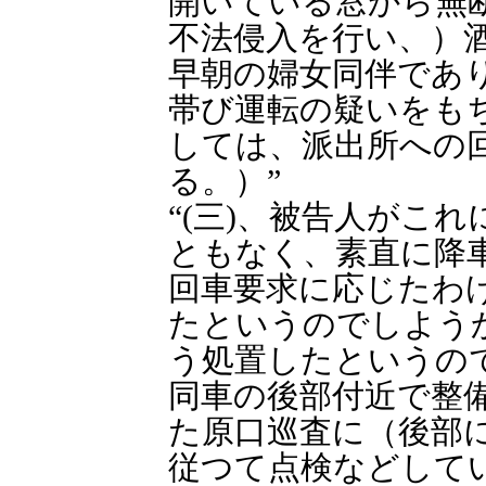
開いている窓から無
不法侵入を行い、）
早朝の婦女同伴であ
帯び運転の疑いをも
しては、派出所への
る。）”
“(三)、被告人がこ
ともなく、素直に降
回車要求に応じたわ
たというのでしよう
う処置したというの
同車の後部付近で整
た原口巡査に（後部
従つて点検などして