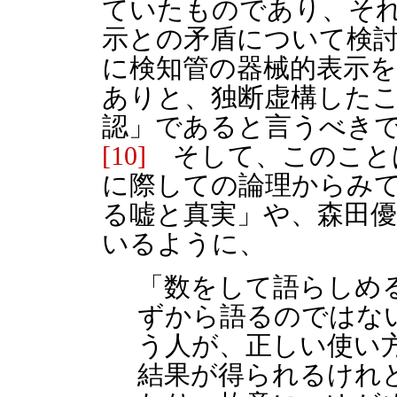
ていたものであり、そ
示との矛盾について検
に検知管の器械的表示
ありと、独断虚構した
認」であると言うべき
[10]
そして、このこと
に際しての論理からみ
る嘘と真実」や、森田
いるように、
「数をして語らしめ
ずから語るのではな
う人が、正しい使い
結果が得られるけれ