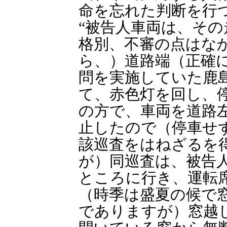
命を忘れた判断を行
“被告人車両は、そ
格別、不審の点はな
ら、）道路端（正確
問を実施していた鹿
て、赤色灯を回し、
の方で、車両を道路
止したので（停車せ
該巡査をはねざるを
が）同巡査は、被告
ところに行き、運転
（時季は盛夏の候で
でありますが）窓越