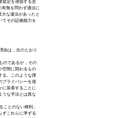
諸規定を潜脱する意
の有無を問わず適法に
重大な違法があったと
いてその証拠能力を
理由は，次のとおり
ものであるが，その
や空間に関わるもの
する。このような捜
のプライバシーを侵
かに装着することに
ような手法とは異な
ることのない権利」
らずこれらに準ずる