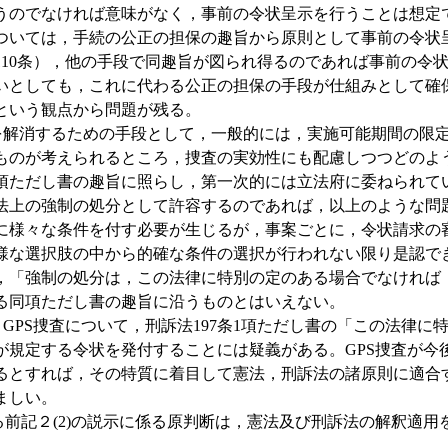
うのでなければ意味がなく，事前の令状呈示を行うことは想定
ついては，手続の公正の担保の趣旨から原則として事前の令状
，110条），他の手段で同趣旨が図られ得るのであれば事前の令
いとしても，これに代わる公正の担保の手段が仕組みとして確
という観点から問題が残る。
解消するための手段として，一般的には，実施可能期間の限定
ものが考えられるところ，捜査の実効性にも配慮しつつどのよ
条1項ただし書の趣旨に照らし，第一次的には立法府に委ねられて
法上の強制の処分として許容するのであれば，以上のような問
に様々な条件を付す必要が生じるが，事案ごとに，令状請求の
様な選択肢の中から的確な条件の選択が行われない限り是認で
，「強制の処分は，この法律に特別の定のある場合でなければ
る同項ただし書の趣旨に沿うものとはいえない。
PS捜査について，刑訴法197条1項ただし書の「この法律に
が規定する令状を発付することには疑義がある。GPS捜査が今
るとすれば，その特質に着目して憲法，刑訴法の諸原則に適合
ましい。
前記２(2)の説示に係る原判断は，憲法及び刑訴法の解釈適用