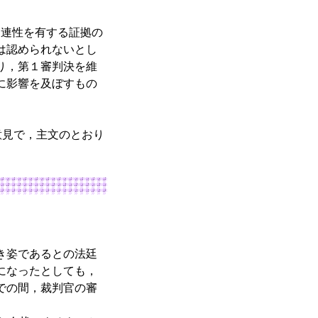
関連性を有する証拠の
は認められないとし
り，第１審判決を維
に影響を及ぼすもの
の意見で，主文のとおり
き姿であるとの法廷
になったとしても，
での間，裁判官の審