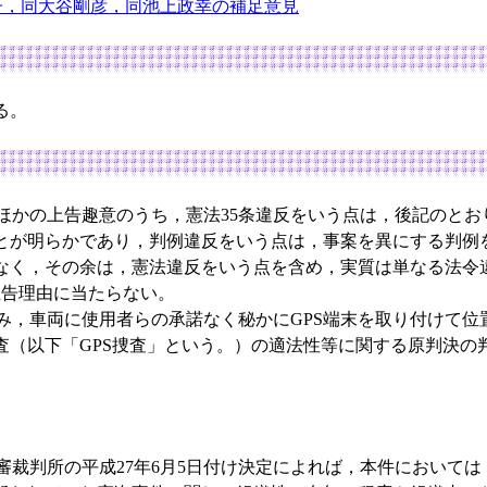
子，同大谷剛彦，同池上政幸の補足意見
る。
かの上告趣意のうち，憲法35条違反をいう点は，後記のとお
とが明らかであり，判例違反をいう点は，事案を異にする判例
なく，その余は，憲法違反をいう点を含め，実質は単なる法令
上告理由に当たらない。
，車両に使用者らの承諾なく秘かにGPS端末を取り付けて位
査（以下「GPS捜査」という。）の適法性等に関する原判決の
裁判所の平成27年6月5日付け決定によれば，本件においては