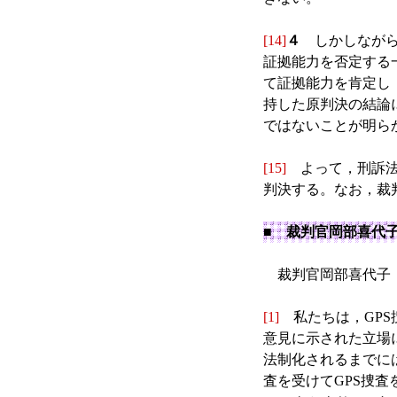
[14]
４
しかしながら
証拠能力を否定する
て証拠能力を肯定し
持した原判決の結論
ではないことが明ら
[15]
よって，刑訴法4
判決する。なお，裁
■ 裁判官岡部喜代
裁判官岡部喜代子，
[1]
私たちは，GPS
意見に示された立場
法制化されるまでに
査を受けてGPS捜