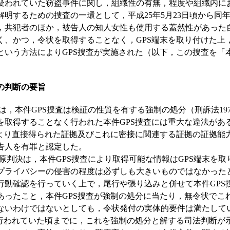
疑われていた窃盗事件に関し，組織性の有無，程度や組織内に
明するための捜査の一環として，平成25年5月23日頃から同年1
，共犯者のほか，被告人の知人女性も使用する蓋然性があった自
く、かつ，令状を取得することなく，GPS端末を取り付けた上
という方法によりGPS捜査が実施された（以下，この捜査を「本
の判断の要旨
，本件GPS捜査は検証の性質を有する強制の処分（刑訴法19
を取得することなく行われた本件GPS捜査には重大な違法があ
により直接得られた証拠及びこれに密接に関連する証拠の証拠能
告人を有罪と認定した。
判決は，本件GPS捜査により取得可能な情報はGPS端末を取
プライバシーの侵害の程度は必ずしも大きいものではなかった
行動確認を行っていく上で，尾行や張り込みと併せて本件GPS
あったこと，本件GPS捜査が強制の処分に当たり，無令状でこ
ないわけではないとしても，令状発付の実体的要件は満たして
が行われていた頃までに，これを強制の処分と解する司法判断が