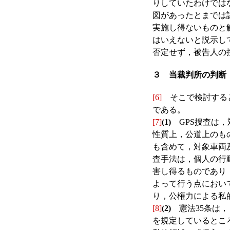
りしていたわけでは
図があったとまでは
実施し得ないものと
はいえないと説示し
否定せず，被告人の
３ 当裁判所の判断
[6]
そこで検討すると
である。
[7]
(1)
GPS捜査は，
性質上，公道上のも
も含めて，対象車両
査手法は，個人の行
害し得るものであり
よって行う点におい
り，公権力による私
[8]
(2)
憲法35条は，
を規定しているとこ