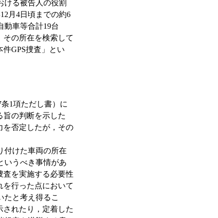
おける被告人の役割
2月4日頃までの約6
動車等合計19台
，その所在を検索して
件GPS捜査」とい
7条1項ただし書）に
る旨の判断を示した
力を否定したが，その
り付けた車両の所在
というべき事情があ
捜査を実施する必要性
れを行った点において
いたと考え得るこ
示されたり，定着した