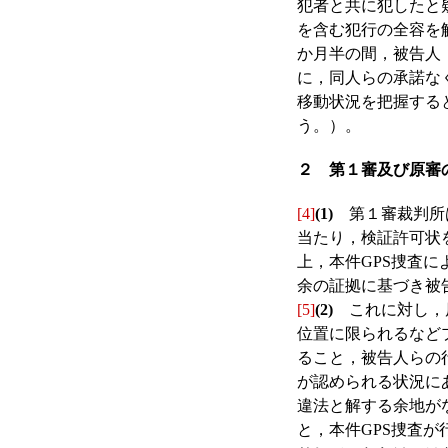
犯者と共に犯したと
を含む犯行の全容を解
か月半の間，被告人
に，同人らの承諾な
移動状況を把握する
う。）。
２ 第１審及び原審
[4]
(1)
第１審裁判所は
当たり，検証許可状
上，本件GPS捜査
余の証拠に基づき被
[5]
(2)
これに対し，原
位置に限られるなど
ること，被告人らの
が認められる状況に
違法と解する余地が
と，本件GPS捜査