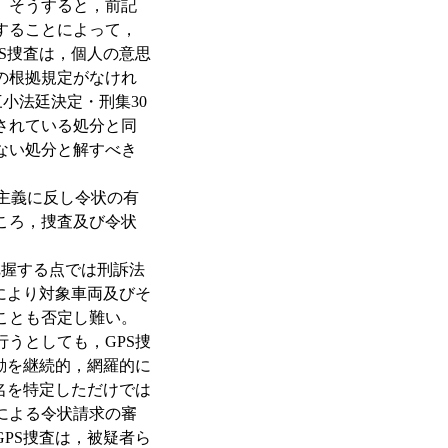
。そうすると，前記
することによって，
S捜査は，個人の意思
の根拠規定がなけれ
三小法廷決定・刑集30
されている処分と同
ない処分と解すべき
主義に反し令状の有
ころ，捜査及び令状
把握する点では刑訴法
により対象車両及びそ
ことも否定し難い。
うとしても，GPS捜
動を継続的，網羅的に
名を特定しただけでは
による令状請求の審
PS捜査は，被疑者ら