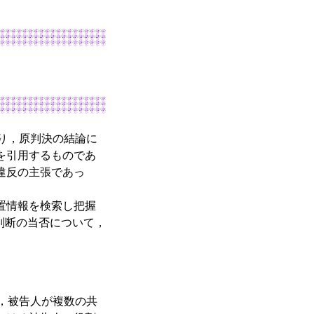
り，原判決の結論に
を引用するものであ
違反の主張であっ
置情報を検索し把握
判断の当否について，
，被告人が複数の共