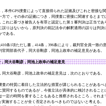
，本件GPS捜査によって直接得られた証拠及びこれと密接な
一方で，その余の証拠につき，同捜査に密接に関連するとまで
，これに基づき被告人を有罪と認定した第１審判決は正当であ
に誤りはないから，原判決の前記法令の解釈適用の誤りは判決
かである。
10条1項ただし書，414条，396条により，裁判官全員一致
判官岡部喜代子，同大谷剛彦，同池上政幸の補足意見がある。
子，同大谷剛彦，同池上政幸の補足意見
同大谷剛彦，同池上政幸の補足意見は，次のとおりである。
捜査の特質に着目した立法的な措置が講じられることがあるべ
に賛同するものであるが，今後立法が具体的に検討されること
は一定の時間を要することもあると推察されるところ，それま
査を実施することが全く否定されるべきものではないと考える。