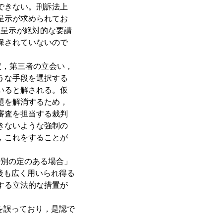
できない。刑訴法上
呈示が求められてお
状呈示が絶対的な要請
保されていないので
，第三者の立会い，
うな手段を選択する
いると解される。仮
題を解消するため，
審査を担当する裁判
きないような強制の
，これをすることが
特別の定のある場合」
後も広く用いられ得る
する立法的な措置が
を誤っており，是認で