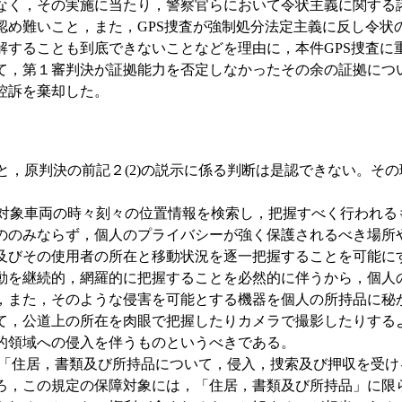
なく，その実施に当たり，警察官らにおいて令状主義に関する
認め難いこと，また，GPS捜査が強制処分法定主義に反し令状
解することも到底できないことなどを理由に，本件GPS捜査に
て，第１審判決が証拠能力を否定しなかったその余の証拠につ
控訴を棄却した。
，原判決の前記２(2)の説示に係る判断は是認できない。その
対象車両の時々刻々の位置情報を検索し，把握すべく行われる
ののみならず，個人のプライバシーが強く保護されるべき場所
及びその使用者の所在と移動状況を逐一把握することを可能に
動を継続的，網羅的に把握することを必然的に伴うから，個人
，また，そのような侵害を可能とする機器を個人の所持品に秘
て，公道上の所在を肉眼で把握したりカメラで撮影したりする
的領域への侵入を伴うものというべきである。
「住居，書類及び所持品について，侵入，捜索及び押収を受け
ろ，この規定の保障対象には，「住居，書類及び所持品」に限