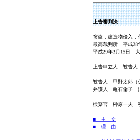
上告審判決
窃盗，建造物侵入，
最高裁判所 平成28年
平成29年3月15日 
上告申立人 被告人
被告人 甲野太郎（
弁護人 亀石倫子 
検察官 榊原一夫 
■ 主 文
■ 理 由