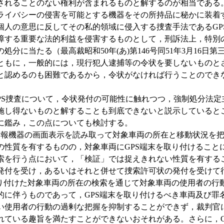
されることのない権利が含まれるものと解するのが相当である
ライバシーの侵害を可能とする機器をその所持品に秘かに装着
個人の意思に反してその私的領域に侵入する捜査手法であるGP
障する重要な法的利益を侵害するものとして，刑訴法上，特別
処分に当たる（最高裁昭和50年(あ)第146号同51年3月16日第
）とともに，一般的には，現行犯人逮捕等の令状を要しないものと
と認めるのも困難であるから，令状がなければ行うことのでき
S捜査について，令状発付の可能性に触れつつ，強制処分法定
施し得ないものと解することも到底できないと説示していると
に鑑み，この点についても検討する。
情報機器の画面表示を読み取って対象車両の所在と移動状況を
の性質を有するものの，対象車両にGPS端末を取り付けること
索を行う点において，「検証」では捉えきれない性質を有する
発付を受け，あるいはそれと併せて捜索許可状の発付を受けて行
取り付けた対象車両の所在の検索を通じて対象車両の使用者の行
的に伴うものであって，GPS端末を取り付けるべき車両及び罪
い使用者の行動の過剰な把握を抑制することができず，裁判官
れている趣旨を満たすことができないおそれがある。さらに，G