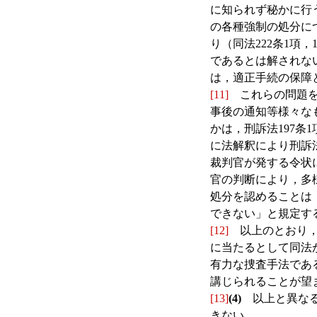
に知られず秘かに行
の各種強制の処分に
り（同法222条1項
であるとは解されな
は，適正手続の保障
[11]
これらの問題を
事後の通知等様々な
かは，刑訴法197
に法解釈により刑訴
裁判官が発する令状
官の判断により，多
処分を認めることは
できない」と規定す
[12]
以上のとおり，G
に当たるとして同法
有力な捜査手法であ
講じられることが望
[13]
(4)
以上と異なる
きない。