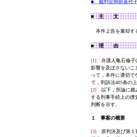
■ 裁判官岡部喜代
■ 主 文
本件上告を棄却す
■ 理 由
[1]
弁護人亀石倫子ほ
影響を及ぼさないこ
って，本件に適切で
て，刑訴法405条の
[2]
以下，所論に鑑み
する刑事手続上の捜
判断を示す。
１ 事案の概要
[3]
原判決及び第１審