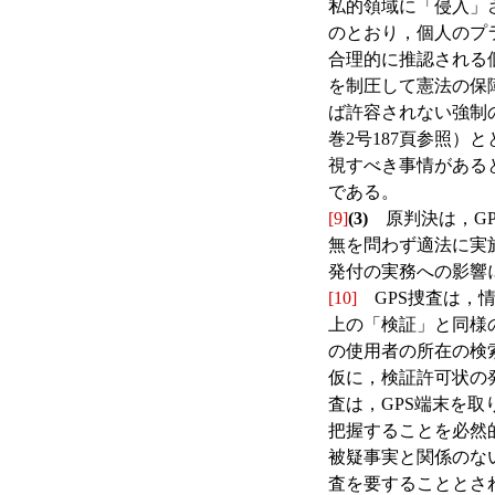
私的領域に「侵入」
のとおり，個人のプ
合理的に推認される
を制圧して憲法の保
ば許容されない強制の
巻2号187頁参照
視すべき事情がある
である。
[9]
(3)
原判決は，GP
無を問わず適法に実
発付の実務への影響
[10]
GPS捜査は，
上の「検証」と同様
の使用者の所在の検
仮に，検証許可状の
査は，GPS端末を
把握することを必然
被疑事実と関係のな
査を要することとさ