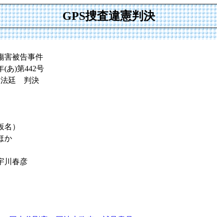
GPS捜査違憲判決
傷害被告事件
(あ)第442号
大法廷 判決
仮名）
ほか
宇川春彦