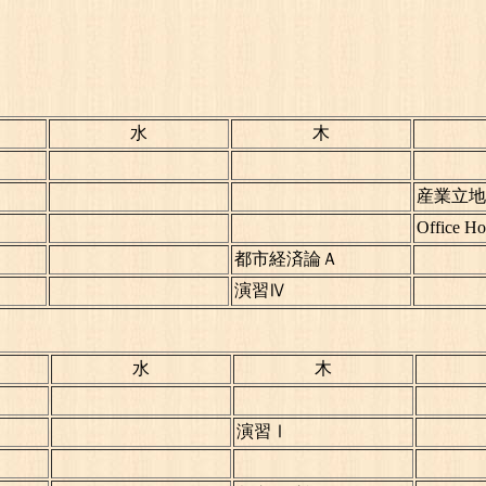
水
木
産業立地
Office Ho
都市経済論Ａ
演習Ⅳ
水
木
演習Ⅰ