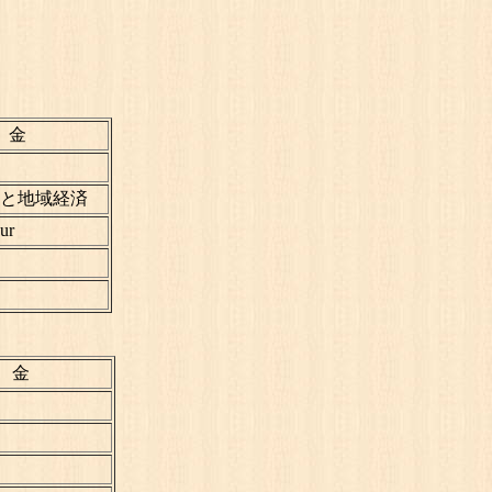
金
と地域経済
ur
金