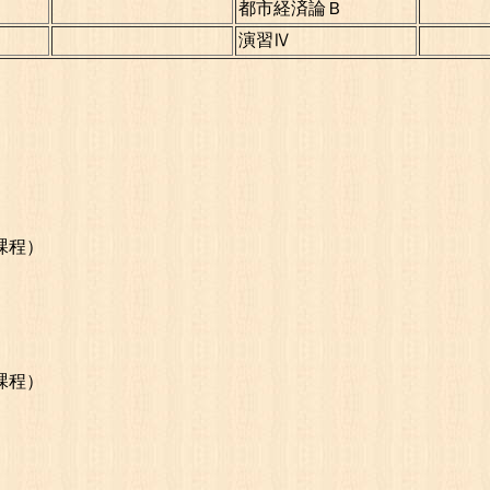
都市経済論Ｂ
演習Ⅳ
課程）
課程）