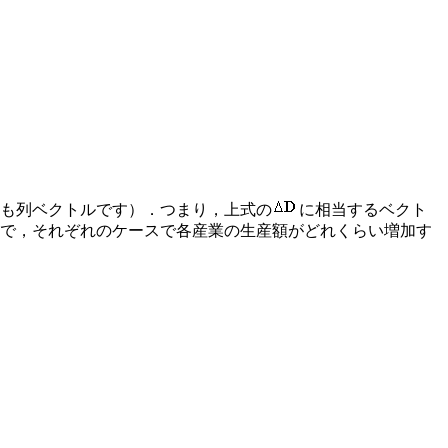
のも列ベクトルです）．つまり，上式の
に相当するベクト
ので，それぞれのケースで各産業の生産額がどれくらい増加す