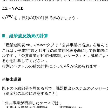
の
を，行列の積の計算で求めましょう．
Ⅲ
．経済波及効果の計算
「産業連関表.xls」のSheetタブで「公共事業の増加」を選ん
これは，平成7年度と12年度の産業連関表を基にして仮想的
ルです．「公共事業が10兆円増加したケース」と，減税によ
るかを計算してください．
行列とベクトルの積の計算によって
が求められます．
※提出課題
以下の下線部分を埋める形で，課題提出システムのメッセー
（※金額の単位に注意すること）
1.公共事業が増加したケースでは，
①農林水産業の生産額は
兆円増加した