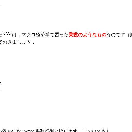
，
た
は，マクロ経済学で習った
乗数のようなもの
なのです（
ておきましょう．
い浮かばないので乗数行列と呼びます．上で出てきた，