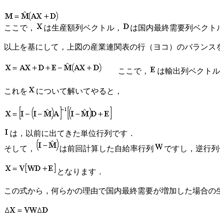
ここで，
は生産額列ベクトル，
は国内最終需要列ベクト
以上を基にして，上図の産業連関表の行（ヨコ）のバランス
ここで，
は輸出列ベクトル
これを
について解いてやると，
は，以前に出てきた単位行列です．
そして，
は前回計算した自給率行列
ですし，逆行列
となります．
この式から，何らかの理由で国内最終需要が増加した場合の