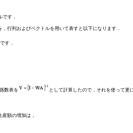
ルです．
を，行列およびベクトルを用いて表すと以下になります．
です．
係数表を
として計算したので，それを使って更
生産額の増加は，