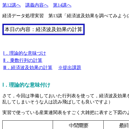
第12講へ
講義内容へ
第14講へ
経済データ処理実習 第13講「経済波及効果を調べてみよう(2
本日の内容：経済波及効果の計算
Ⅰ．理論的な意味づけ
Ⅱ．乗数行列の計算
Ⅲ．経済波及効果の計算
※提出課題
Ⅰ
．理論的な意味付け
さて，今回は準備しておいた行列表を使って，経済波及効果
乱してしまいそうな人は読み飛ばしても良いですよ）
実習で使っている産業連関表をすごく大雑把に表すと下図の