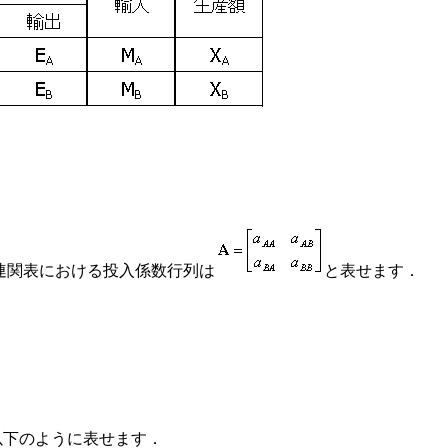
連関表における投入係数行列は
と表せます．
以下のように表せます．