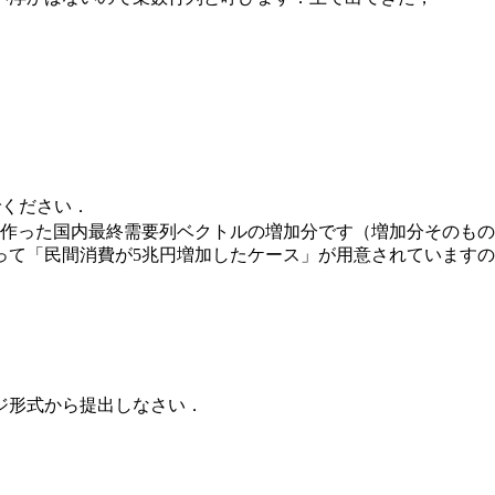
でください．
に作った国内最終需要列ベクトルの増加分です（増加分そのも
って「民間消費が5兆円増加したケース」が用意されています
ジ形式から提出しなさい．