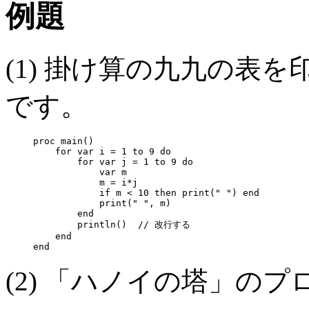
例題
(1) 掛け算の九九の表
です。
proc main()

    for var i = 1 to 9 do

        for var j = 1 to 9 do

            var m

            m = i*j

            if m < 10 then print(" ") end

            print(" ", m)

        end

        println()  // 改行する

    end

(2) 「ハノイの塔」の