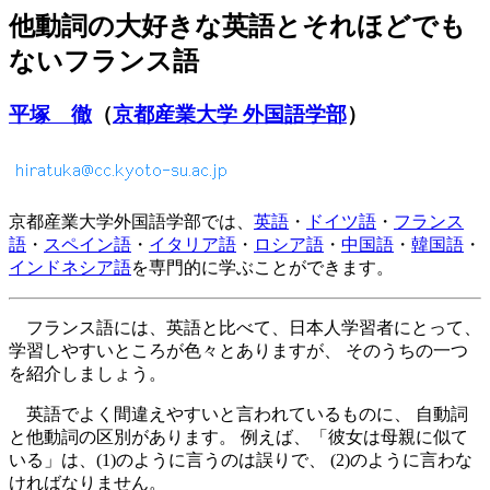
他動詞の大好きな英語とそれほどでも
ないフランス語
平塚 徹
（
京都産業大学 外国語学部
）
京都産業大学外国語学部では、
英語
・
ドイツ語
・
フランス
語
・
スペイン語
・
イタリア語
・
ロシア語
・
中国語
・
韓国語
・
インドネシア語
を専門的に学ぶことができます。
フランス語には、英語と比べて、日本人学習者にとって、
学習しやすいところが色々とありますが、 そのうちの一つ
を紹介しましょう。
英語でよく間違えやすいと言われているものに、 自動詞
と他動詞の区別があります。 例えば、「彼女は母親に似て
いる」は、(1)のように言うのは誤りで、 (2)のように言わな
ければなりません。