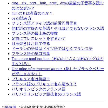
cinq、six、sept、huit、neuf、dixの最後の子音字を読む
のはなぜか？
huit のｈは有音のｈか？
oe の読み方
フランス語とドイツ語の前舌円唇母音
他動詞の大好きな英語とそれほどでもないフランス語
フランス語の最上級の複数
足首にブレスレットをするか？
目玉焼きはお皿で作る
ドーランの語源はドイツ語ではなくフランス語
フランス語の早口言葉
Ton tonton tond ton thon（君のおじさんは君のマグロの
毛を刈る）
Une mûre mûre murmure au mur（熟したブラックベリー
が壁にささやく）
プリキュア名は何語？
フランス語のプリキュア名を増やそう
パリオリンピックのフランス語
パリパラリンピック競技名のフランス語
©
平塚徹
（京都産業大学 外国語学部）