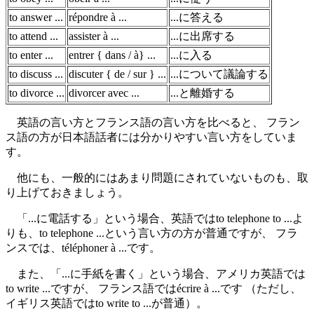
to answer ...
répondre à ...
...に答える
to attend ...
assister à ...
...に出席する
to enter ...
entrer { dans / à} ...
...に入る
to discuss ...
discuter { de / sur } ...
...について議論する
to divorce ...
divorcer avec ...
...と離婚する
英語の言い方とフランス語の言い方を比べると、 フラン
ス語の方が日本語話者には分かりやすい言い方をしていま
す。
他にも、一般的にはあまり問題にされていないものも、取
り上げておきましょう。
「...に電話する」という場合、英語ではto telephone to ...よ
りも、to telephone ...という言い方の方が普通ですが、 フラ
ンスでは、téléphoner à ...です。
また、「...に手紙を書く」という場合、アメリカ英語では
to write ...ですが、 フランス語ではécrire à ...です （ただし、
イギリス英語ではto write to ...が普通）。