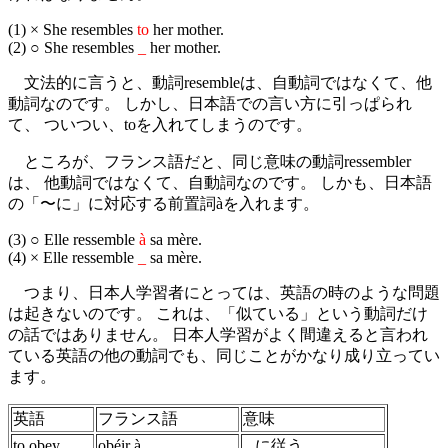
(1) × She resembles
to
her mother.
(2) ○ She resembles
_
her mother.
文法的に言うと、動詞resembleは、自動詞ではなくて、他
動詞なのです。 しかし、日本語での言い方に引っぱられ
て、 ついつい、toを入れてしまうのです。
ところが、フランス語だと、同じ意味の動詞ressembler
は、 他動詞ではなくて、自動詞なのです。 しかも、日本語
の「〜に」に対応する前置詞àを入れます。
(3) ○ Elle ressemble
à
sa mère.
(4) × Elle ressemble
_
sa mère.
つまり、日本人学習者にとっては、英語の時のような問題
は起きないのです。 これは、「似ている」という動詞だけ
の話ではありません。 日本人学習がよく間違えると言われ
ている英語の他の動詞でも、同じことがかなり成り立ってい
ます。
英語
フランス語
意味
to obey ...
obéir à ...
...に従う