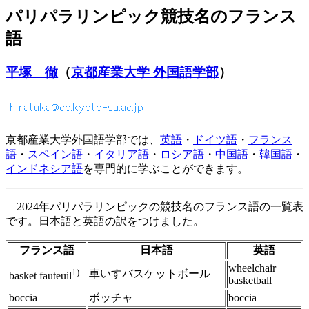
パリパラリンピック競技名のフランス
語
平塚 徹
（
京都産業大学 外国語学部
）
京都産業大学外国語学部では、
英語
・
ドイツ語
・
フランス
語
・
スペイン語
・
イタリア語
・
ロシア語
・
中国語
・
韓国語
・
インドネシア語
を専門的に学ぶことができます。
2024年パリパラリンピックの競技名のフランス語の一覧表
です。日本語と英語の訳をつけました。
フランス語
日本語
英語
wheelchair
1)
車いすバスケットボール
basket fauteuil
basketball
boccia
ボッチャ
boccia