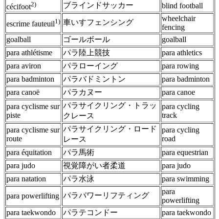
2)
ブラインドサッカー
blind football
cécifoot
wheelchair
1)
車いすフェンシング
escrime fauteuil
fencing
goalball
ゴールボール
goalball
para athlétisme
パラ陸上競技
para athletics
para aviron
パラローイング
para rowing
para badminton
パラバドミントン
para badminton
para canoë
パラカヌー
para canoe
パラサイクリング・トラッ
para cyclisme sur
para cycling
piste
track
クレース
パラサイクリング・ロード
para cyclisme sur
para cycling
route
road
レース
para équitation
パラ馬術
para equestrian
para judo
視覚障がい者柔道
para judo
para natation
パラ水泳
para swimming
para
パラパワーリフティング
para powerlifting
powerlifting
para taekwondo
パラテコンドー
para taekwondo