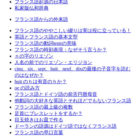
フランス語起源の日本語
私家版仏和辞典
フランス語からの外来語
フランス語のややこしい綴りは実は役に立っている！
英語とフランス語の基本文型
フランス語の動詞tenirの意味
フランス語の時刻表現：なぜそう言うか？
ｎの字のリエゾン
人名の前でのリエゾン・エリジヨン
cinq、six、sept、huit、neuf、dixの最後の子音字を読む
のはなぜか？
huit のｈは有音のｈか？
oe の読み方
フランス語とドイツ語の前舌円唇母音
他動詞の大好きな英語とそれほどでもないフランス語
フランス語の最上級の複数
足首にブレスレットをするか？
目玉焼きはお皿で作る
ドーランの語源はドイツ語ではなくフランス語
フランス語の早口言葉