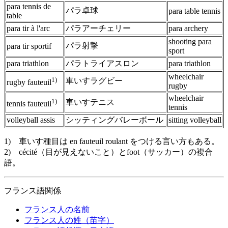
para tennis de
パラ卓球
para table tennis
table
para tir à l'arc
パラアーチェリー
para archery
shooting para
パラ射撃
para tir sportif
sport
para triathlon
パラトライアスロン
para triathlon
wheelchair
1)
車いすラグビー
rugby fauteuil
rugby
wheelchair
1)
車いすテニス
tennis fauteuil
tennis
volleyball assis
シッティングバレーボール
sitting volleyball
1) 車いす種目は en fauteuil roulant をつける言い方もある。
2) cécité（目が見えないこと）とfoot（サッカー）の複合
語。
フランス語関係
フランス人の名前
フランス人の姓（苗字）