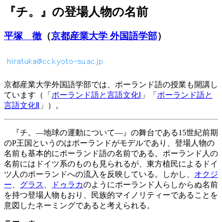
『チ。』の登場人物の名前
平塚 徹
（
京都産業大学 外国語学部
）
京都産業大学外国語学部では、ポーランド語の授業も開講し
ています（「
ポーランド語と言語文化Ⅰ
」「
ポーランド語と
言語文化Ⅱ
」）。
『チ。—地球の運動について—』の舞台である15世紀前期
のP王国というのはポーランドがモデルであり、登場人物の
名前も基本的にポーランド語の名前である。ポーランド人の
名前にはドイツ系のものも見られるが、東方植民によるドイ
ツ人のポーランドへの流入を反映している。しかし、
オクジ
ー
、
グラス
、
ドゥラカ
のようにポーランド人らしからぬ名前
を持つ登場人物もおり、民族的マイノリティーであることを
意図したネーミングであると考えられる。