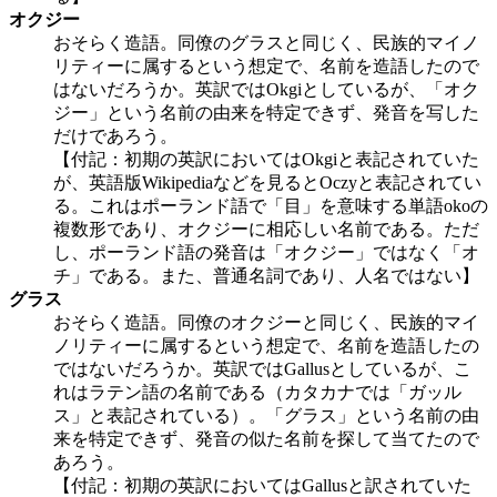
オクジー
おそらく造語。同僚のグラスと同じく、民族的マイノ
リティーに属するという想定で、名前を造語したので
はないだろうか。英訳ではOkgiとしているが、「オク
ジー」という名前の由来を特定できず、発音を写した
だけであろう。
【付記：初期の英訳においてはOkgiと表記されていた
が、英語版Wikipediaなどを見るとOczyと表記されてい
る。これはポーランド語で「目」を意味する単語okoの
複数形であり、オクジーに相応しい名前である。ただ
し、ポーランド語の発音は「オクジー」ではなく「オ
チ」である。また、普通名詞であり、人名ではない】
グラス
おそらく造語。同僚のオクジーと同じく、民族的マイ
ノリティーに属するという想定で、名前を造語したの
ではないだろうか。英訳ではGallusとしているが、こ
れはラテン語の名前である（カタカナでは「ガッル
ス」と表記されている）。「グラス」という名前の由
来を特定できず、発音の似た名前を探して当てたので
あろう。
【付記：初期の英訳においてはGallusと訳されていた