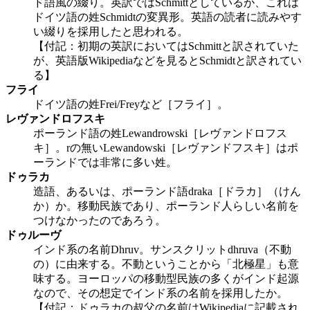
ド語風の綴り。英訳ではSchmittとしているが、これは
ドイツ語の姓Schmidtの変異形。英語の読者に読みやす
い綴りを採用したと思われる。
【付記：初期の英訳においてはSchmittと訳されていた
が、英語版Wikipediaなどを見るとSchmidtと訳されてい
る】
フライ
ドイツ語の姓Frei/Freyなど［フライ］。
レヴァンドロフスキ
ポーランド語の姓Lewandrowski［レヴァンドロフス
キ］。rの無いLewandowski［レヴァンドフスキ］はポ
ーランドでは非常に多い姓。
ドゥラカ
造語、あるいは、ポーランド語draka［ドラカ］（けん
か）か。移動民族であり、ポーランド人らしい名前を
つけなかったのであろう。
ドゥルーヴ
インド系の名前Dhruv。サンスクリットdhruva（不動
の）に由来する。不動ということから「北極星」も意
味する。ヨーロッパの移動型民族の多くがインド起源
なので、その想定でインド系の名前を採用したか。
【付記：ドゥラカの叔父の名前はWikipediaに記載され