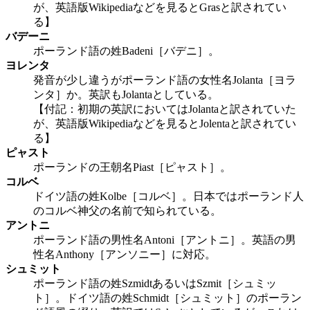
が、英語版Wikipediaなどを見るとGrasと訳されてい
る】
バデーニ
ポーランド語の姓Badeni［バデニ］。
ヨレンタ
発音が少し違うがポーランド語の女性名Jolanta［ヨラ
ンタ］か。英訳もJolantaとしている。
【付記：初期の英訳においてはJolantaと訳されていた
が、英語版Wikipediaなどを見るとJolentaと訳されてい
る】
ピャスト
ポーランドの王朝名Piast［ピャスト］。
コルベ
ドイツ語の姓Kolbe［コルベ］。日本ではポーランド人
のコルベ神父の名前で知られている。
アントニ
ポーランド語の男性名Antoni［アントニ］。英語の男
性名Anthony［アンソニー］に対応。
シュミット
ポーランド語の姓SzmidtあるいはSzmit［シュミッ
ト］。ドイツ語の姓Schmidt［シュミット］のポーラン