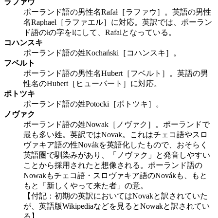
ラファウ
ポーランド語の男性名Rafał［ラファウ］。英語の男性
名Raphael［ラファエル］に対応。英訳では、ポーラン
ド語のłの字をlにして、Rafalとなっている。
コハンスキ
ポーランド語の姓Kochański［コハンスキ］。
フベルト
ポーランド語の男性名Hubert［フベルト］。英語の男
性名のHubert［ヒューバート］に対応。
ポトツキ
ポーランド語の姓Potocki［ポトツキ］。
ノヴァク
ポーランド語の姓Nowak［ノヴァク］。ポーランドで
最も多い姓。英訳ではNovak。これはチェコ語やスロ
ヴァキア語の性Novákを英語化したもので、おそらく
英語圏で馴染みがあり、「ノヴァク」と発音しやすい
ことから採用されたと想像される。ポーランド語の
Nowakもチェコ語・スロヴァキア語のNovákも、もと
もと「新しくやって来た者」の意。
【付記：初期の英訳においてはNovakと訳されていた
が、英語版Wikipediaなどを見るとNowakと訳されてい
る】