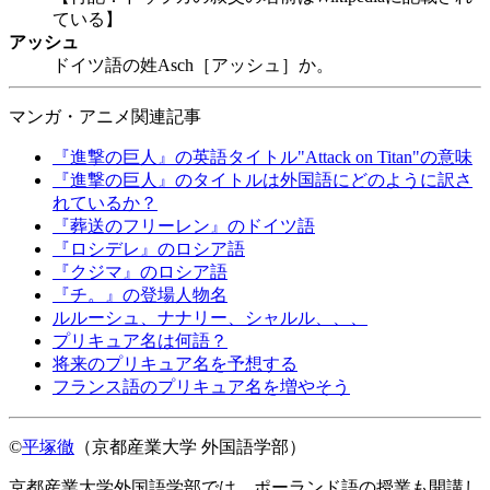
ている】
アッシュ
ドイツ語の姓Asch［アッシュ］か。
マンガ・アニメ関連記事
『進撃の巨人』の英語タイトル"Attack on Titan"の意味
『進撃の巨人』のタイトルは外国語にどのように訳さ
れているか？
『葬送のフリーレン』のドイツ語
『ロシデレ』のロシア語
『クジマ』のロシア語
『チ。』の登場人物名
ルルーシュ、ナナリー、シャルル、、、
プリキュア名は何語？
将来のプリキュア名を予想する
フランス語のプリキュア名を増やそう
©
平塚徹
（京都産業大学 外国語学部）
京都産業大学外国語学部では、ポーランド語の授業も開講し