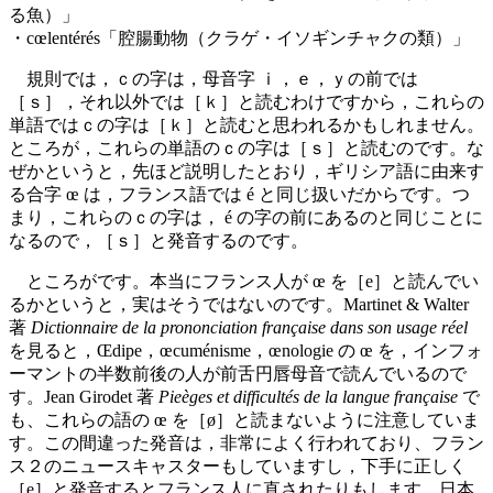
る魚）」
・cœlentérés「腔腸動物（クラゲ・イソギンチャクの類）」
規則では，ｃの字は，母音字 ｉ，ｅ，ｙの前では
［ｓ］，それ以外では［ｋ］と読むわけですから，これらの
単語ではｃの字は［ｋ］と読むと思われるかもしれません。
ところが，これらの単語のｃの字は［ｓ］と読むのです。な
ぜかというと，先ほど説明したとおり，ギリシア語に由来す
る合字 œ は，フランス語では é と同じ扱いだからです。つ
まり，これらのｃの字は， é の字の前にあるのと同じことに
なるので，［ｓ］と発音するのです。
ところがです。本当にフランス人が œ を［e］と読んでい
るかというと，実はそうではないのです。Martinet & Walter
著
Dictionnaire de la prononciation française dans son usage réel
を見ると，Œdipe，œcuménisme，œnologie の œ を，インフォ
ーマントの半数前後の人が前舌円唇母音で読んでいるので
す。Jean Girodet 著
Pieèges et difficultés de la langue française
で
も、これらの語の œ を［ø］と読まないように注意していま
す。この間違った発音は，非常によく行われており、フラン
ス２のニュースキャスターもしていますし，下手に正しく
［e］と発音するとフランス人に直されたりもします。日本