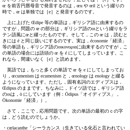
œ を前舌円唇母音で発音するのは，œu や œil という綴りの
時で，œ は単独では［e］と発音するのです。
上に上げた Œdipe 等の単語は，ギリシア語に由来するの
ですが，問題の œ の部分は，ギリシア語のοιという綴りをラ
テン語風にœと綴ったものです。そして，この œ は，読むと
きには é と同じ扱いにするのです。実は，économie「経済」
等の単語も，ギリシア語のοικονομιαに由来するのですが，こ
の単語の場合には語頭の œ を é にしてしまっています。こ
れなら，間違いなく［e］と読めます。
英語では，もっと多くの単語で œ を e にしてしまってお
り，œcumenism は ecumenism と，œnology は enology と綴る
ようになっています。ただし，固有名詞のエディプスは，
Œdipus のままです。ちなみに，ドイツ語では，ギリシア語
のοιは，ö にしています（例：Ödipus「オイディプス」，
Ökonomie「経済」）。
さて，ここで，応用問題です。次の単語の最初のｃの字
は，どう読むのでしょうか。
・cœlacanthe「シーラカンス（生きている化石と言われてい