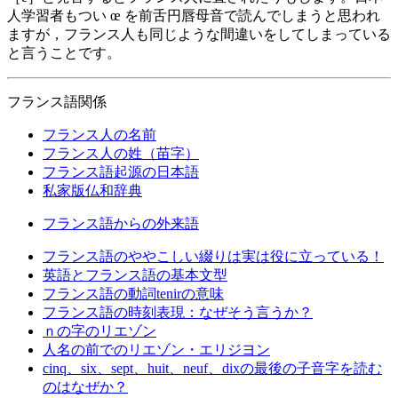
人学習者もつい œ を前舌円唇母音で読んでしまうと思われ
ますが，フランス人も同じような間違いをしてしまっている
と言うことです。
フランス語関係
フランス人の名前
フランス人の姓（苗字）
フランス語起源の日本語
私家版仏和辞典
フランス語からの外来語
フランス語のややこしい綴りは実は役に立っている！
英語とフランス語の基本文型
フランス語の動詞tenirの意味
フランス語の時刻表現：なぜそう言うか？
ｎの字のリエゾン
人名の前でのリエゾン・エリジヨン
cinq、six、sept、huit、neuf、dixの最後の子音字を読む
のはなぜか？