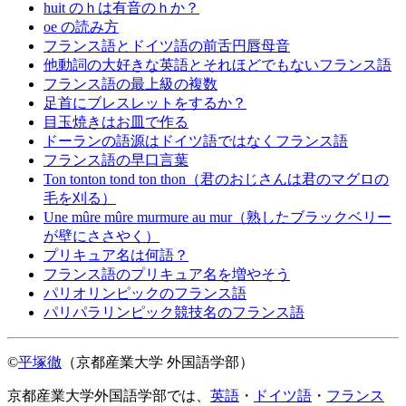
huit のｈは有音のｈか？
oe の読み方
フランス語とドイツ語の前舌円唇母音
他動詞の大好きな英語とそれほどでもないフランス語
フランス語の最上級の複数
足首にブレスレットをするか？
目玉焼きはお皿で作る
ドーランの語源はドイツ語ではなくフランス語
フランス語の早口言葉
Ton tonton tond ton thon（君のおじさんは君のマグロの
毛を刈る）
Une mûre mûre murmure au mur（熟したブラックベリー
が壁にささやく）
プリキュア名は何語？
フランス語のプリキュア名を増やそう
パリオリンピックのフランス語
パリパラリンピック競技名のフランス語
©
平塚徹
（京都産業大学 外国語学部）
京都産業大学外国語学部では、
英語
・
ドイツ語
・
フランス