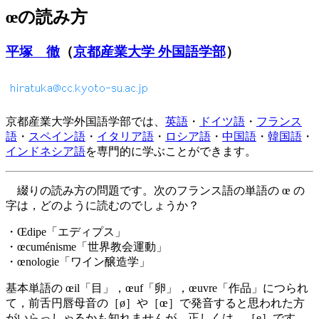
œの読み方
平塚 徹
（
京都産業大学 外国語学部
）
京都産業大学外国語学部では、
英語
・
ドイツ語
・
フランス
語
・
スペイン語
・
イタリア語
・
ロシア語
・
中国語
・
韓国語
・
インドネシア語
を専門的に学ぶことができます。
綴りの読み方の問題です。次のフランス語の単語の œ の
字は，どのように読むのでしょうか？
・Œdipe「エディプス」
・œcuménisme「世界教会運動」
・œnologie「ワイン醸造学」
基本単語の œil「目」，œuf「卵」，œuvre「作品」につられ
て，前舌円唇母音の［ø］や［œ］で発音すると思われた方
がいらっしゃるかも知れませんが，正しくは，［e］です。