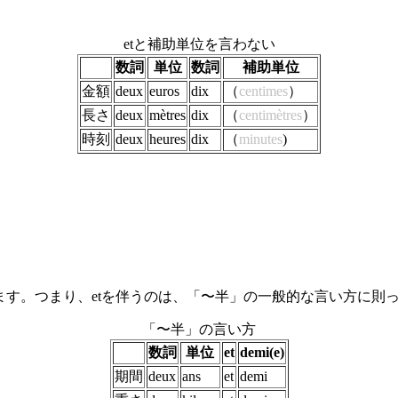
etと補助単位を言わない
数詞
単位
数詞
補助単位
金額
deux
euros
dix
（
centimes
）
長さ
deux
mètres
dix
（
centimètres
）
時刻
deux
heures
dix
（
minutes
)
。
を使います。つまり、etを伴うのは、「〜半」の一般的な言い方に
「〜半」の言い方
数詞
単位
et
demi(e)
期間
deux
ans
et
demi