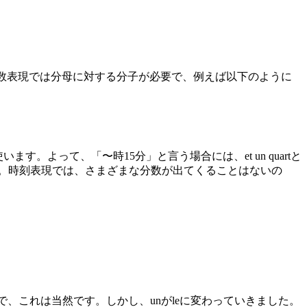
もそも分数表現では分母に対する分子が必要で、例えば以下のように
も使います。よって、「〜時15分」と言う場合には、et un quartと
しょう。時刻表現では、さまざまな分数が出てくることはないの
uartですので、これは当然です。しかし、unがleに変わっていきました。