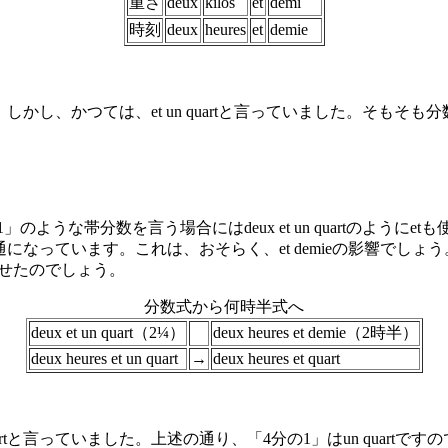
重さ
deux
kilos
et
demi
時刻
deux
heures
et
demie
す。しかし、かつては、et un quartと言っていました。そ
のような帯分数を言う場合にはdeux et un quartのようにet
が普通になっています。これは、おそらく、et demieの影響で
わせたのでしょう。
分数式から何時半式へ
deux et un quart（2¼）
deux heures et demie（2時半）
deux heures et un quart
→
deux heures et quart
s un quartと言っていました。上述の通り、「4分の1」はun q