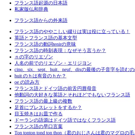
フランス語起源の日本語
私家版仏和辞典
フランス語からの外来語
フランス語のややこしい綴りは実は役に立っている！
英語とフランス語の基本文型
フランス語の動詞tenirの意味
フランス語の時刻表現：なぜそう言うか？
ｎの字のリエゾン
人名の前でのリエゾン・エリジヨン
cinq、six、sept、huit、neuf、dixの最後の子音字を
huit のｈは有音のｈか？
oe の読み方
フランス語とドイツ語の前舌円唇母音
他動詞の大好きな英語とそれほどでもないフランス語
フランス語の最上級の複数
足首にブレスレットをするか？
目玉焼きはお皿で作る
ドーランの語源はドイツ語ではなくフランス語
フランス語の早口言葉
Ton tonton tond ton thon（君のおじさんは君のマグロ