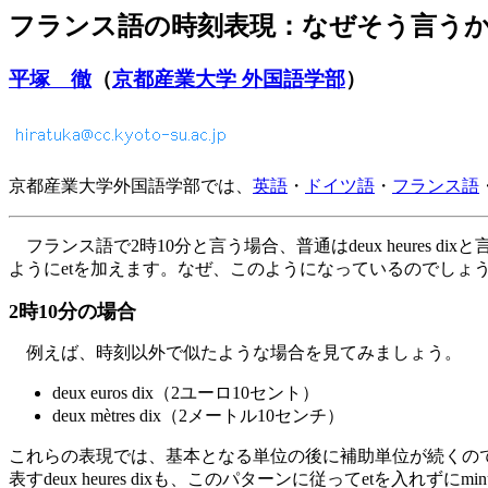
フランス語の時刻表現：なぜそう言う
平塚 徹
（
京都産業大学 外国語学部
）
京都産業大学外国語学部では、
英語
・
ドイツ語
・
フランス語
フランス語で2時10分と言う場合、普通はdeux heures dixと言って、de
ようにetを加えます。なぜ、このようになっているのでしょ
2時10分の場合
例えば、時刻以外で似たような場合を見てみましょう。
deux euros dix（2ユーロ10セント）
deux mètres dix（2メートル10センチ）
これらの表現では、基本となる単位の後に補助単位が続くのですが、e
表すdeux heures dixも、このパターンに従ってetを