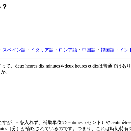
か？
・
スペイン語
・
イタリア語
・
ロシア語
・
中国語
・
韓国語
・
イン
ux heures dix minutesやdeux heures et dixは普通
うか。
tを入れず、補助単位のcentimes（セント）やcentimè
入れずにminutes（分）が省略されているのです。つまり、これ