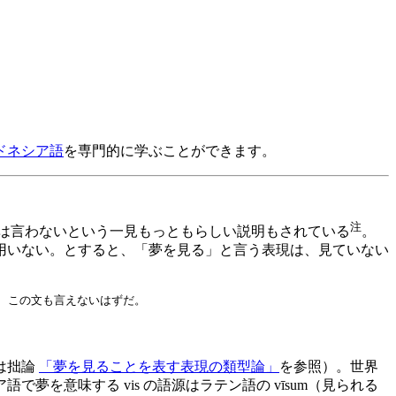
ドネシア語
を専門的に学ぶことができます。
注
eamとは言わないという一見もっともらしい説明もされている
。
用いない。とすると、「夢を見る」と言う表現は、見ていない
なら、この文も言えないはずだ。
は拙論
「夢を見ることを表す表現の類型論」
を参照）。世界
意味する vis の語源はラテン語の vīsum（見られる