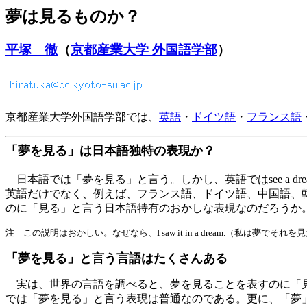
夢は見るものか？
平塚 徹
（
京都産業大学 外国語学部
）
京都産業大学外国語学部では、
英語
・
ドイツ語
・
フランス語
「夢を見る」は日本語独特の表現か？
日本語では「夢を見る」と言う。しかし、英語ではsee a dr
英語だけでなく、例えば、フランス語、ドイツ語、中国語、
のに「見る」と言う日本語特有のおかしな表現なのだろうか
注 この説明はおかしい。なぜなら、I saw it in a dream.（私
「夢を見る」と言う言語はたくさんある
実は、世界の言語を調べると、夢を見ることを表すのに「
では「夢を見る」と言う表現は普通なのである。更に、「夢」を