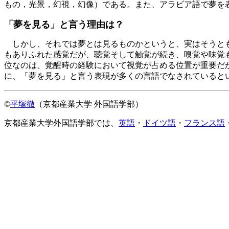
もの，光景，幻視，幻像）である。また、アラビア語で夢を表すru
「夢を見る」と言う理由は？
しかし、それでは夢とは見るものかというと、実はそうとも
もありふれた感覚だが、聴覚そして触覚が続き、嗅覚や味覚
位なのは、覚醒時の経験において視覚が占める位置が重要だ
に、「夢を見る」と言う表現が多くの言語でなされていると
©
平塚徹
（京都産業大学 外国語学部）
京都産業大学外国語学部では、
英語
・
ドイツ語
・
フランス語