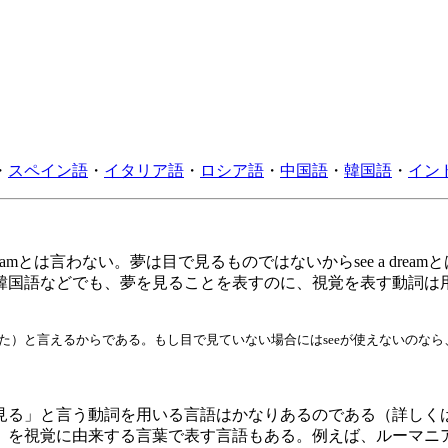
・
スペイン語
・
イタリア語
・
ロシア語
・
中国語
・
韓国語
・
イン
eamとは言わない。夢は目で見るものではないからsee a dr
韓国語などでも、夢を見ることを表すのに、視覚を表す動詞は
。
は夢でそれを見た）と言えるからである。もし目で見ていない場合にはseeが使えないの
見る」と言う動詞を用いる言語はかなりあるのである（詳しく
視覚に由来する言葉で表す言語もある。例えば、ルーマニア語で夢を