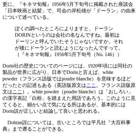
更に、『キネマ旬報』1956年5月下旬号に掲載された座談会
「日本映画と結髪」で、司会の岸松雄が「ドーラン」の由来
について述べている。
ぽくの調べたところによりますと、ドーラン
DORINというのは会社の名なんですね。最初は
ドーリンと呼んでいたそうじゃないですか。それ
が後にドーランと読むようになったんですって。
（『キネマ旬報』1956年5月下旬号（No. 146））
Dorin社の歴史についてのページには、1920年頃には同社の
製品が世界に広がり、日本でDorinと言えば、white
powder（フランス語版ではpoudre blanche）を意味するほど
だったとの記述もある（英語版原文は
ここ
。フランス語版原
文は
ここ
）。white powder（poudre blanche）は「おしろい」
の漢字表記「白粉」を踏まえた用語であろう。このように見
てくると、細かい点で気になる所はあるが、基本的には
Dorin説が正しいと結論して良いと思われる。
Dohran説については、古いところでは平凡社『大百科事
典』まで遡ることができる。