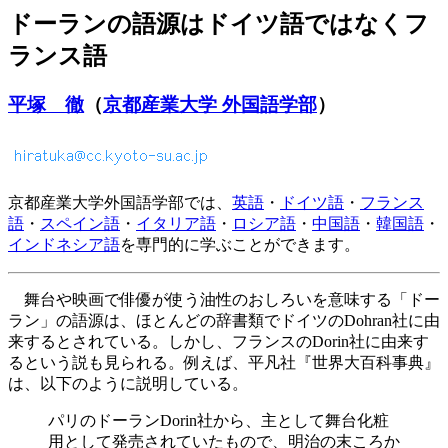
ドーランの語源はドイツ語ではなくフ
ランス語
平塚 徹
（
京都産業大学 外国語学部
）
京都産業大学外国語学部では、
英語
・
ドイツ語
・
フランス
語
・
スペイン語
・
イタリア語
・
ロシア語
・
中国語
・
韓国語
・
インドネシア語
を専門的に学ぶことができます。
舞台や映画で俳優が使う油性のおしろいを意味する「ドー
ラン」の語源は、ほとんどの辞書類でドイツのDohran社に由
来するとされている。しかし、フランスのDorin社に由来す
るという説も見られる。例えば、平凡社『世界大百科事典』
は、以下のように説明している。
パリのドーランDorin社から、主として舞台化粧
用として発売されていたもので、明治の末ころか