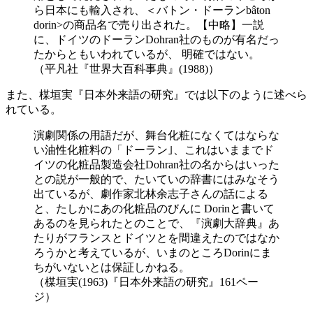
ら日本にも輸入され、＜バトン・ドーランbâton
dorin>の商品名で売り出された。【中略】一説
に、ドイツのドーランDohran社のものが有名だっ
たからともいわれているが、 明確ではない。
（平凡社『世界大百科事典』(1988)）
また、楳垣実『日本外来語の研究』では以下のように述べら
れている。
演劇関係の用語だが、舞台化粧になくてはならな
い油性化粧料の「ドーラン｣、これはいままでド
イツの化粧品製造会社Dohran社の名からはいった
との説が一般的で、たいていの辞書にはみなそう
出ているが、劇作家北林余志子さんの話による
と、たしかにあの化粧品のびんに Dorinと書いて
あるのを見られたとのことで、『演劇大辞典』あ
たりがフランスとドイツとを間違えたのではなか
ろうかと考えているが、いまのところDorinにま
ちがいないとは保証しかねる。
（楳垣実(1963)『日本外来語の研究』161ペー
ジ）