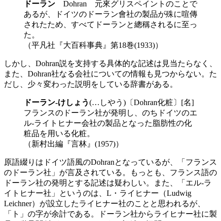
ドーラン
Dohran 元來グリスペイントのことで
あるが、ドイツのドーラン會社の製品が殊に喧傳
されたため、すべてドーランと總稱されるに至っ
た。
（平凡社『大百科事典』第18巻(1933)）
しかし、Dohran説を支持する具体的な記述は見当たらなく、
また、Dohran社なる会社についての情報も見つからない。た
だし、少々変わった説明をしている辞書がある。
ドーラン-けしょう
(…しやう)〔Dohran化粧〕[名]
フランスのドーラン社が発明し、のちドイツのエ
ル-ライトヒナー会社の製品となった脂肪性の化
粧品を用いる化粧。
（新村出編『言林』(1957)）
原語綴りはドイツ語風のDohranとなっているが、「フランス
のドーラン社」が言及されている。もっとも、フランス語の
ドーラン社の発明とする記述は疑わしい。また、「エル-ラ
イトヒナー社」というのは、L・ライヒナー（Ludwig
Leichner）が設立したライヒナー社のことと思われるが、
「ト」の字が余計である。ドーラン社からライヒナー社に製