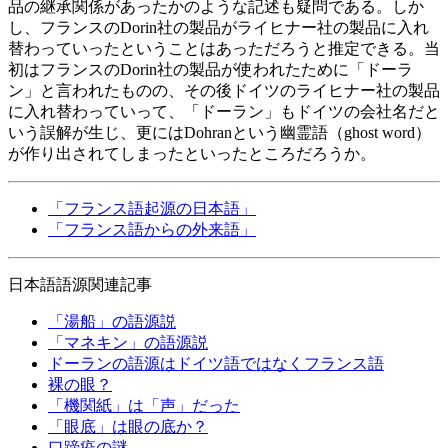
品の継承関係があったかのような記述も疑問である。しか
し、フランスのDorin社の製品がライヒナー社の製品に入れ
替わっていったということはあっただろうと推定できる。当
初はフランスのDorin社の製品が使われたために「ドーラ
ン」と言われたものの、その後ドイツのライヒナー社の製品
に入れ替わっていって、「ドーラン」もドイツの会社名だと
いう誤解が生じ、更にはDohranという幽霊語（ghost word）
が作り出されてしまったといったところだろうか。
「フランス語起源の日本語」
「フランス語からの外来語」
日本語語源関連記事
「湯船」の語源説
「マネキン」の語源説
ドーランの語源はドイツ語ではなくフランス語
裸の眼？
「機関紙」は「声」だった
「眼底」は眼の底か？
口蹄疫の謎