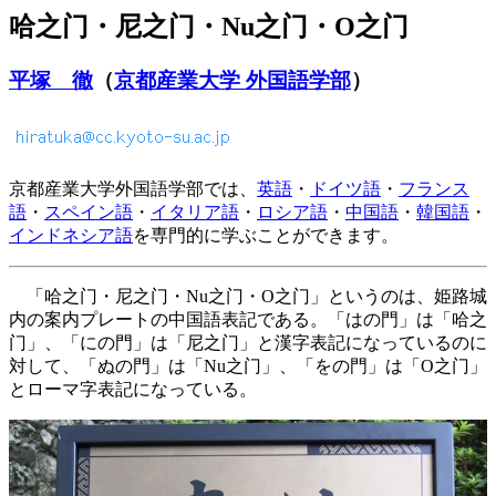
哈之门・尼之门・Nu之门・O之门
平塚 徹
（
京都産業大学 外国語学部
）
京都産業大学外国語学部では、
英語
・
ドイツ語
・
フランス
語
・
スペイン語
・
イタリア語
・
ロシア語
・
中国語
・
韓国語
・
インドネシア語
を専門的に学ぶことができます。
「哈之门・尼之门・Nu之门・O之门」というのは、姫路城
内の案内プレートの中国語表記である。「はの門」は「哈之
门」、「にの門」は「尼之门」と漢字表記になっているのに
対して、「ぬの門」は「Nu之门」、「をの門」は「O之门」
とローマ字表記になっている。