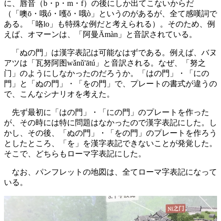
に、唇音（b・p・m・f）の後にしか出てこないからだ
（「噢ō・哦ó・嚄ǒ・哦ò」というのがあるが、全て感嘆詞で
ある。「咯lo」も特殊な例だと考えられる）。そのため、例
えば、オマーンは、「阿曼Āmàn」と音訳されている。
「ぬの門」は漢字表記は可能なはずである。例えば、バヌ
アツは「瓦努阿图wǎnǔ'ātú」と音訳される。なぜ、「努之
门」のようにしなかったのだろうか。「はの門」・「にの
門」と「ぬの門」・「をの門」で、プレートの書式が違うの
で、こんなシナリオを考えた。
先ず最初に「はの門」・「にの門」のプレートを作った
が、その時には特に問題はなかったので漢字表記にした。し
かし、その後、「ぬの門」・「をの門」のプレートを作ろう
としたところ、「を」を漢字表記できないことが発覚した。
そこで、どちらもローマ字表記にした。
なお、パンフレットの地図は、全てローマ字表記になって
いる。