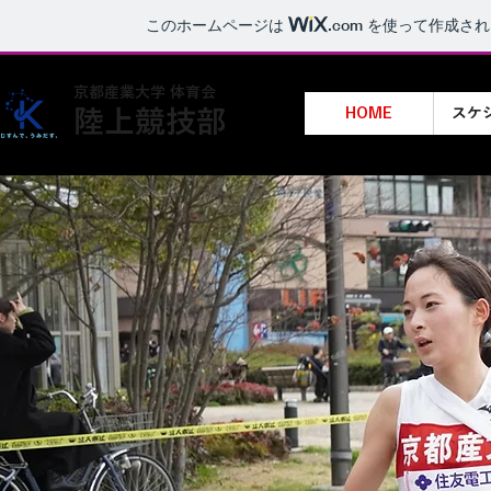
このホームページは
.com
を使って作成され
​京都産業大学 体育会
陸上競技部
HOME
スケ