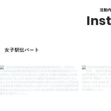
活動
Ins
​女子駅伝パート