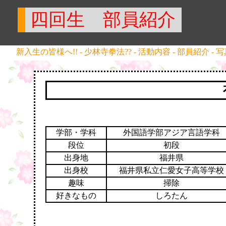
四回生 部員紹介
新入生の皆様へ!!
-
少林寺拳法??
-
活動内容
-
部員紹介
-
写
学部・学科
外国語学部アジア言語学科
段位
初段
出身地
福井県
出身校
福井県私立仁愛女子高等学校
趣味
掃除
好きなもの
しろたん