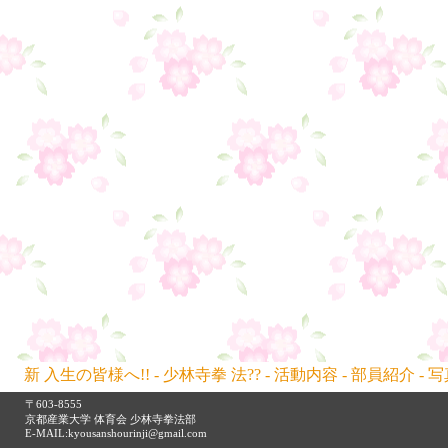
新 入生の皆様へ!!
-
少林寺拳 法??
-
活動内容
-
部員紹介
-
写
〒603-8555
京都産業大学 体育会 少林寺拳法部
E-MAIL:
kyousanshourinji@gmail.com