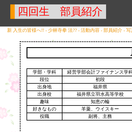
四回生 部員紹介
新 入生の皆様へ!!
-
少林寺拳 法??
-
活動内容
-
部員紹介
-
写
学部・学科
経営学部会計ファイナンス学
段位
初段
出身地
福井県
出身校
福井県立羽水高等学校
趣味
知恵の輪
好きなもの
羊羹、ウイスキー
役職
副将、主務